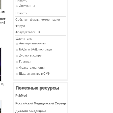
Новости
Документы
ешит
Новости
дома
События, факты, комментарии
тью
]
Форум
Фраудкаталог ТВ
Шарлатаны
Антипрививочники
БАДы и БАДоторговцы
Дураки в эфире
Плагиат
Фраудтехнологии
Шарлатанство в СМИ
тью
]
Полезные ресурсы
PubMed
Российский Медицинский Сервер
Диалоги о медицине