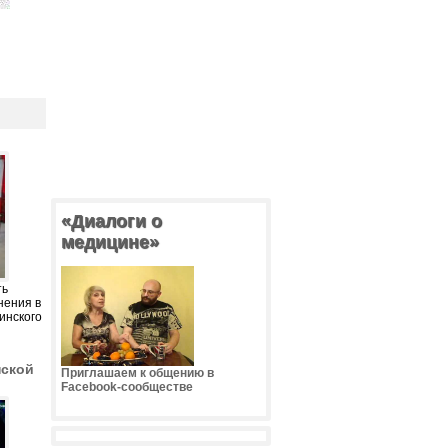
«Диалоги о
медицине»
ть
нения в
инского
нской
Приглашаем к общению в
Facebook-сообществе