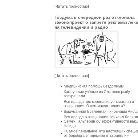
[
Читать полностью
]
Госдума в очередной раз отклонила
законопроект о запрете рекламы лек
на телевидении и радио
[
Читать полностью
]
Медицинская помощь бездомным
Как русские учёные из Сколково рыбу
воскрешали
Вся правда про коронавирус: омикрон и
вакцинация. О чем молчат власти?
Выдуманная Вселенная чиновницы Анош
Вся правда о вакцинации. Михаил Деляги
Семен Гальперин об эффективности вакц
ковида.
«Самое печальное, что настоящих специ
от борьбы с эпидемией отстранили»