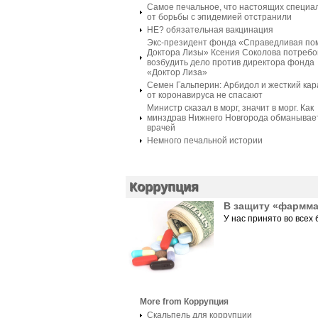
Самое печальное, что настоящих специа
от борьбы с эпидемией отстранили
НЕ? обязательная вакцинация
Экс-президент фонда «Справедливая п
Доктора Лизы» Ксения Соколова потребо
возбудить дело против директора фонда
«Доктор Лиза»
Семен Гальперин: Арбидол и жесткий ка
от коронавируса не спасают
Министр сказал в морг, значит в морг. Как
минздрав Нижнего Новгорода обманывае
врачей
Немного печальной истории
Коррупция
В защиту «фармм
У нас принято во всех 
More from Коррупция
Скальпель для коррупции