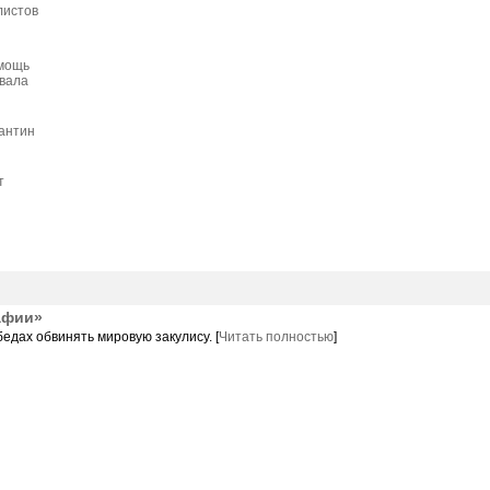
листов
омощь
вала
рантин
т
афии»
бедах обвинять мировую закулису. [
Читать полностью
]