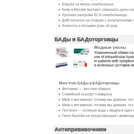
Борьба за жизнь онкобольных
Кому в Москве выгодно завышать цены н
Хроника разгрома 62-й онкобольницы
ДЗМ попался на сговоре с получателями 
Алчность и безумие рука об руку
БАДы и БАДоторговцы
Модные уколы
Узаконенный обман пац
use of intraarticular hya
in patients with sympto
и коленных суставов че
More from БАДы и БАДоторговцы
Фитомакс — вестник обмана
Семейный гешефт главврача
Миф о витаминах: почему мы думаем, чт
Миф о витаминах: почему мы думаем, чт
Гептронг — соленая вода с медом в одно
Гинго Билоба не предотвращает деменц
Антипрививочники