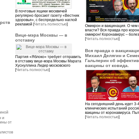
В почтовые ящики москвичей
регулярно бросают газету «Вестник
здоровья», с беспредельно наглой
арств
рекламой [
Читать полностью
]
Омикрон и вакцинация. О чем
власти? Вся правда про коро
омикрон! Коронавирус – болез
Вице-мэра Москвы — в
[
Читать полностью
]
отставку
Вся правда о вакцинаци
Михаил Делягин и Семе
Партия «Яблоко» требует отправить
Гальперин об эффектив
в отставку вице-мэра Москвы Марата
вакцины от ковида.
Хуснуллина Лидер московского
[
Читать полностью
]
На сегодняшний день идет 3-
клинических испытаний росси
иной
вакцины от коронавируса. Пы
[
Читать полностью
]
н и
ины от
алистов