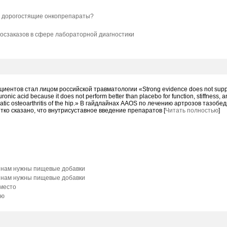
а дорогостящие онкопрепараты?
госзаказов в сфере лабораторной диагностики
иентов стал лицом российской травматологии «Strong evidence does not suppo
luronic acid because it does not perform better than placebo for function, stiffness, 
matic osteoarthritis of the hip.» В гайдлайнах AAOS по лечению артрозов тазоб
тко сказано, что внутрисуставное введение препаратов [
Читать полностью
]
о нам нужны пищевые добавки
о нам нужны пищевые добавки
 место
ию