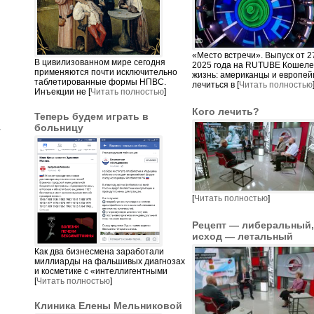
«Место встречи». Выпуск от 2
В цивилизованном мире сегодня
2025 года на RUTUBE Кошеле
применяются почти исключительно
жизнь: американцы и европей
таблетированные формы НПВС.
лечиться в [
Читать полностью
Инъекции не [
Читать полностью
]
Кого лечить?
Теперь будем играть в
больницу
т
[
Читать полностью
]
Рецепт — либеральный,
исход — летальный
Как два бизнесмена заработали
миллиарды на фальшивых диагнозах
и косметике с «интеллигентными
[
Читать полностью
]
Клиника Елены Мельниковой