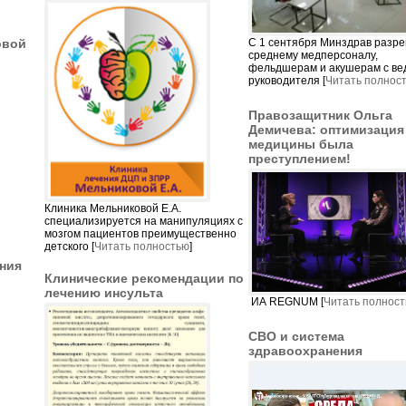
С 1 сентября Минздрав разр
овой
среднему медперсоналу,
фельдшерам и акушерам с ве
руководителя [
Читать полнос
Правозащитник Ольга
Демичева: оптимизация
медицины была
преступлением!
Клиника Мельниковой Е.А.
специализируется на манипуляциях с
мозгом пациентов преимущественно
детского [
Читать полностью
]
ния
Клинические рекомендации по
лечению инсульта
ИА REGNUM [
Читать полнос
СВО и система
здравоохранения