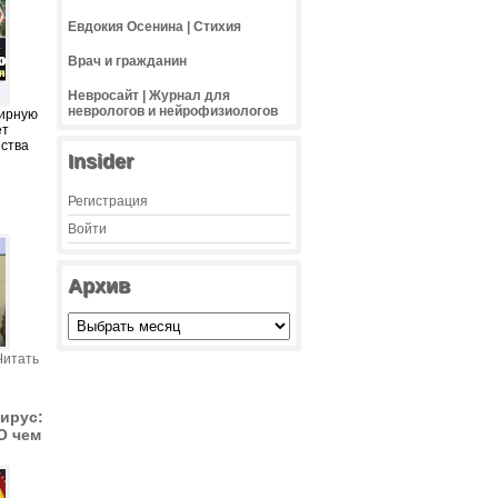
Евдокия Осенина | Стихия
Врач и гражданин
Невросайт | Журнал для
неврологов и нейрофизиологов
мирную
ет
ства
Insider
Регистрация
Войти
Архив
Читать
ирус:
О чем