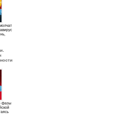
 молчат
навирус
нь,
и.
н
ности
4 фазы
йской
таясь