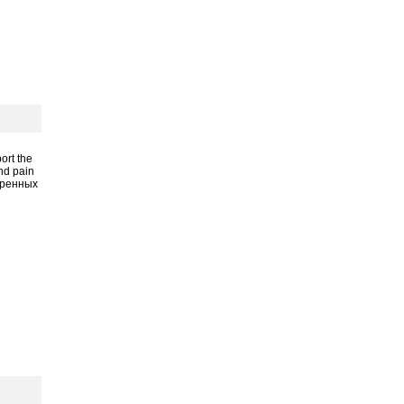
rt the
and pain
едренных