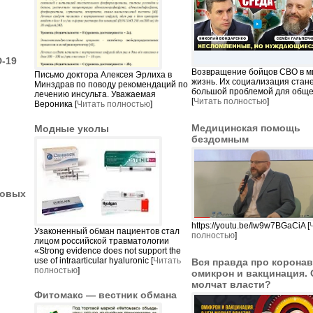
-19
Возвращение бойцов СВО в 
Письмо доктора Алексея Эрлиха в
жизнь. Их социализация стан
Минздрав по поводу рекомендаций по
большой проблемой для обще
лечению инсульта. Уважаемая
[
Читать полностью
]
Вероника [
Читать полностью
]
Медицинская помощь
Модные уколы
бездомным
новых
https://youtu.be/Iw9w7BGaCiA [
Узаконенный обман пациентов стал
полностью
]
лицом российской травматологии
«Strong evidence does not support the
use of intraarticular hyaluronic [
Читать
Вся правда про коронав
полностью
]
омикрон и вакцинация. 
молчат власти?
Фитомакс — вестник обмана