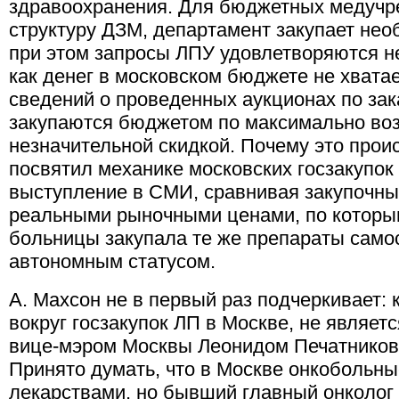
здравоохранения. Для бюджетных медучр
структуру ДЗМ, департамент закупает нео
при этом запросы ЛПУ удовлетворяются не
как денег в московском бюджете не хватает
сведений о проведенных аукционах по зак
закупаются бюджетом по максимально во
незначительной скидкой. Почему это про
посвятил механике московских госзакупок
выступление в СМИ, сравнивая закупочны
реальными рыночными ценами, по которы
больницы закупала те же препараты самос
автономным статусом.
А. Махсон не в первый раз подчеркивает:
вокруг госзакупок ЛП в Москве, не являет
вице-мэром Москвы Леонидом Печатнико
Принято думать, что в Москве онкобольн
лекарствами, но бывший главный онколог