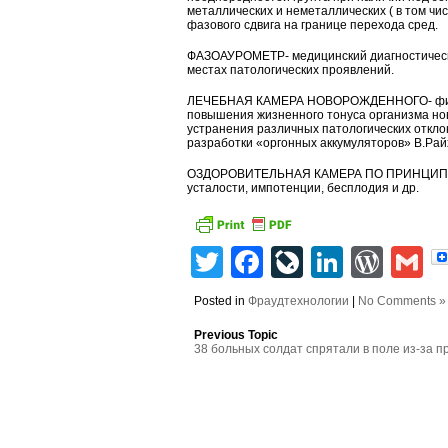
металлических и неметаллических ( в том чи
фазового сдвига на границе перехода сред.
ФАЗОАУРОМЕТР- медицинский диагностическ
местах патологических проявлений.
ЛЕЧЕБНАЯ КАМЕРА НОВОРОЖДЕННОГО- физиот
повышения жизненного тонуса организма н
устранения различных патологических откло
разработки «оргонных аккумуляторов» В.Рай
ОЗДОРОВИТЕЛЬНАЯ КАМЕРА ПО ПРИНЦИПУ РА
усталости, импотенции, бесплодия и др.
Twitter
Facebook
LiveJourn
Linked
Wor
G
Posted in
Фраудтехнологии
|
No Comments »
Previous Topic
38 больных солдат спрятали в поле из-за п