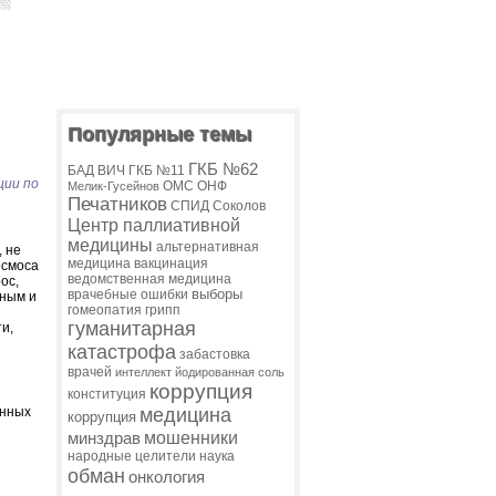
Популярные темы
ГКБ №62
БАД
ВИЧ
ГКБ №11
ции по
ОМС
ОНФ
Мелик-Гусейнов
Печатников
СПИД
Соколов
Центр паллиативной
медицины
альтернативная
, не
медицина
вакцинация
осмоса
ведомственная медицина
ос,
выборы
врачебные ошибки
дным и
гомеопатия
грипп
гуманитарная
и,
катастрофа
забастовка
врачей
интеллект
йодированная соль
коррупция
конституция
енных
медицина
коррупция
мошенники
минздрав
народные целители
наука
обман
онкология