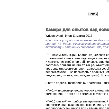
Камера для опытов над но
Written by admin on 11 марта 2013
«Действие устройства основано на благотв
принципу В. Райха, имеющем общеоздорав
активизации защитных сил организма, пов
Знакомьтесь, Юрий Кравченко, человек, 
знакомый с понятием «единицы измерения
и ловко чинит этой энергией человеческие би
поскольку понятия не имеет, как работают е
предъявлять своим оппонентам весьма серьёз
первом случае — за насаждение опасных неп
педиатрию, точнее, микропедиатрию!). Во вт
А вот и поделки господина Ю.Кравченко. Жи
ИГА-1 — индикатор геофизических аномалий,
помещениях, а также на земельных участках,
ИГА-1(полевой) — прибор электромагнитной
происхождения в диапазоне сверхдлинных во
неоднородностей грунта при наличии под зе