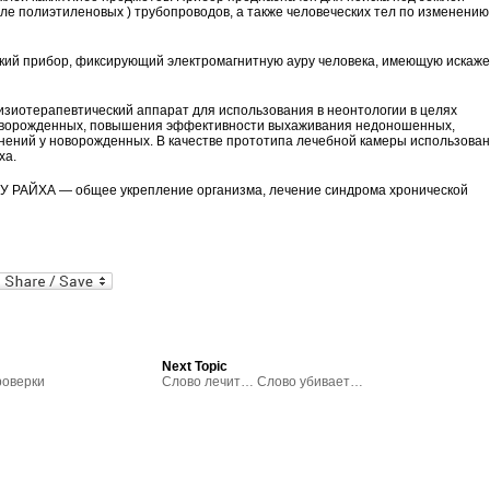
сле полиэтиленовых ) трубопроводов, а также человеческих тел по изменению
ий прибор, фиксирующий электромагнитную ауру человека, имеющую искаже
ерапевтический аппарат для использования в неонтологии в целях
оворожденных, повышения эффективности выхаживания недоношенных,
нений у новорожденных. В качестве прототипа лечебной камеры использова
ха.
ЙХА — общее укрепление организма, лечение синдрома хронической
al
In
dPress
mail
Next Topic
роверки
Слово лечит… Слово убивает…