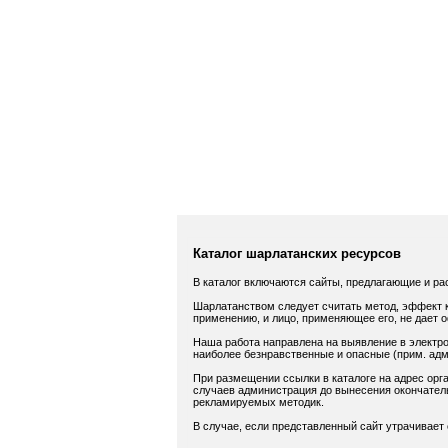
Каталог шарлатанских ресурсов
В каталог включаются сайты, предлагающие и ра
Шарлатанством следует считать метод, эффект к
применению, и лицо, применяющее его, не дает 
Наша работа направлена на выявление в электро
наиболее безнравственные и опасные (прим. адм.
При размещении ссылки в каталоге на адрес орга
случаев администрация до вынесения окончатель
рекламируемых методик.
В случае, если представленный сайт утрачивает