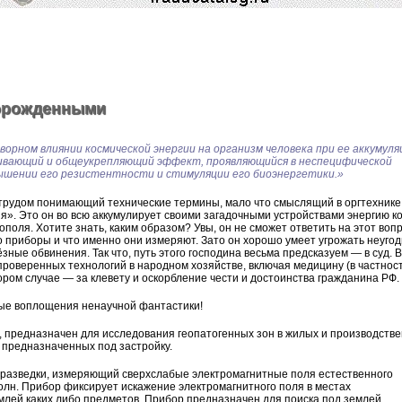
ворожденными
орном влиянии космической энергии на организм человека при ее аккумуля
ливающий и общеукрепляющий эффект, проявляющийся в неспецифической
ышении его резистентности и стимуляции его биоэнергетики.»
с трудом понимающий технические термины, мало что смыслящий в оргтехнике
». Это он во всю аккумулирует своими загадочными устройствами энергию к
ополя. Хотите знать, каким образом? Увы, он не сможет ответить на этот вопр
го приборы и что именно они измеряют. Зато он хорошо умеет угрожать неуго
ные обвинения. Так что, путь этого господина весьма предсказуем — в суд. В
роверенных технологий в народном хозяйстве, включая медицину (в частност
ором случае — за клевету и оскорбление чести и достоинства гражданина РФ.
вые воплощения ненаучной фантастики!
 предназначен для исследования геопатогенных зон в жилых и производств
 предназначенных под застройку.
 разведки, измеряющий сверхслабые электромагнитные поля естественного
лн. Прибор фиксирует искажение электромагнитного поля в местах
млей каких либо предметов. Прибор предназначен для поиска под землей