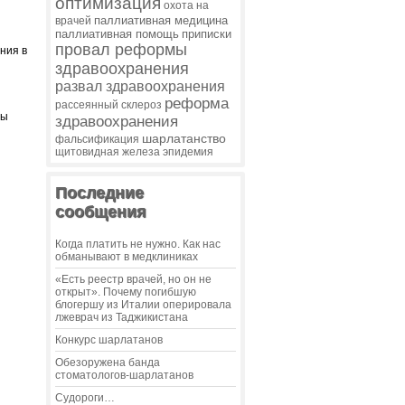
оптимизация
охота на
паллиативная медицина
врачей
паллиативная помощь
приписки
провал реформы
ния в
здравоохранения
развал здравоохранения
реформа
рассеянный склероз
ны
здравоохранения
шарлатанство
фальсификация
щитовидная железа
эпидемия
Последние
сообщения
Когда платить не нужно. Как нас
обманывают в медклиниках
«Есть реестр врачей, но он не
открыт». Почему погибшую
блогершу из Италии оперировала
лжеврач из Таджикистана
Конкурс шарлатанов
Обезоружена банда
стоматологов-шарлатанов
Судороги…