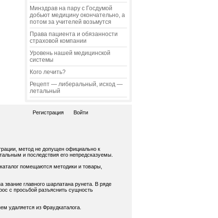
Минздрав на пару с Госдумой
добьют медицину окончательно, а
потом за учителей возьмутся
Права пациента и обязанности
страховой компании
Уровень нашей медицинской
системы
Кого лечить?
Рецепт — либеральный, исход —
летальный
Регистрация
Войти
трации, метод не допущен официально к
нтальным и последствия его непредсказуемы.
 каталог помещаются методики и товары,
а звание главного шарлатана рунета. В ряде
рос с просьбой разъяснить сущность
ем удаляется из Фраудкаталога.