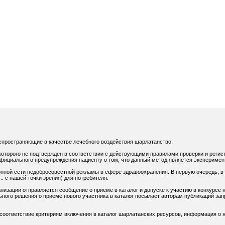
спространяющие в качестве лечебного воздействия шарлатанство.
оторого не подтвержден в соответствии с действующими правилами проверки и регис
официального предупреждения пациенту о том, что данный метод является экспериме
нной сети недобросовестной рекламы в сфере здравоохранения. В первую очередь, в
: с нашей точки зрения) для потребителя.
низации отправляется сообщение о приеме в каталог и допуске к участию в конкурсе н
ного решения о приеме нового участника в каталог посылает авторам публикаций зап
 соответствие критериям включения в каталог шарлатанских ресурсов, информация о н