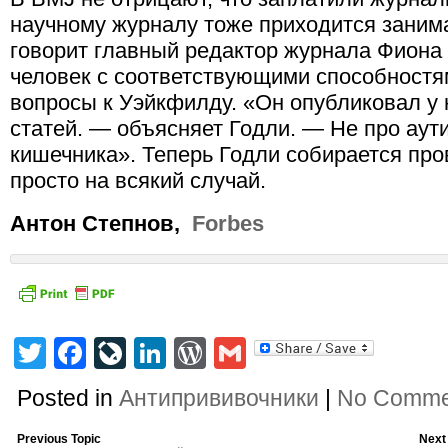
научному журналу тоже приходится заним
говорит главный редактор журнала Фиона 
человек с соответствующими способностя
вопросы к Уэйкфилду. «Он опубликовал у 
статей. — объясняет Годли. — Не про аут
кишечника». Теперь Годли собирается про
просто на всякий случай.
Антон Степнов,
Forbes
Twitter
Facebook
LiveJournal
LinkedIn
WordPress
Gmail
Posted in
Антипрививочники
|
No Comme
Previous Topic
Next