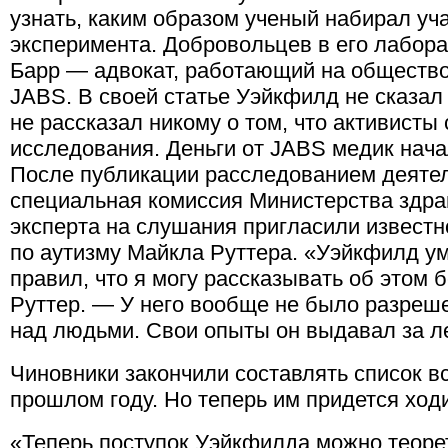
узнать, каким образом ученый набирал уч
эксперимента. Добровольцев в его лабор
Барр — адвокат, работающий на общество
JABS. В своей статье Уэйкфилд не сказал 
не рассказал никому о том, что активисты
исследования. Деньги от JABS медик начал
После публикации расследованием деяте
специальная комиссия Министерства здра
эксперта на слушания пригласили известн
по аутизму Майкла Руттера. «Уэйкфилд у
правил, что я могу рассказывать об этом 
Руттер. — У него вообще не было разреш
над людьми. Свои опыты он выдавал за л
Чиновники закончили составлять список в
прошлом году. Но теперь им придется ходи
«Теперь поступок Уэйкфилда можно теоре