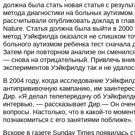
должна была стать новая статья с резуль
метода диагностики на больных аутизмом
рассчитывали опубликовать доклад в гла
Nature. Статья должна была выйти в 2000 
метод Уэйкфилда оказался не слишком то
больного аутизмом ребенка тест сначала 
Затем при повторном анализе он сменилс
— снова на отрицательный. Привлечь вни
экспериментов Уэйкфилду так и не удалос
В 2004 году, когда исследование Уэйкфил
антипрививочную кампанию, им заинтерес
Дир. «Я делал телепередачу об Уэйкфилде
интервью, — рассказывает Дир.— Он очен
вопросы. Настолько, что в какой-то момен
познакомиться с его занятиями поближе».
Вскоре в газете Sunday Times появилась 