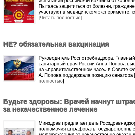
испытаний российской вакцины от корона
Пытаясь защититься от болезни, граждане,
участвуют в медицинском эксперименте, 
[
Читать полностью
]
НЕ? обязательная вакцинация
Руководитель Роспотребнадзора, Главный
санитарный врач России Анна Попова вы
на «правительственном часе» в Совете Ф
А. Попова поддержала позицию сенатора 
полностью
]
Будьте здоровы: Врачей начнут штр
за некачественное лечение
Минздрав предлагает дать Росздравнадзо
полномочия штрафовать государственны
медучреждения за некачественно оказан