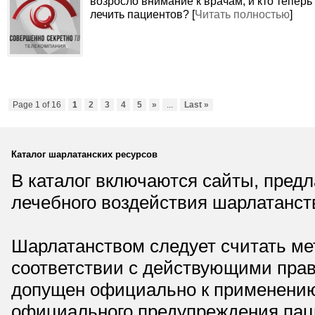
возросло внимание к врачам, и кто теперь
лечить пациентов? [
Читать полностью
]
Page 1 of 16
1
2
3
4
5
»
...
Last »
Каталог шарлатанских ресурсов
В каталог включаются сайты, пред
лечебного воздействия шарлатанст
Шарлатанством следует считать мет
соответствии с действующими прав
допущен официально к применению,
официального предупреждения паци