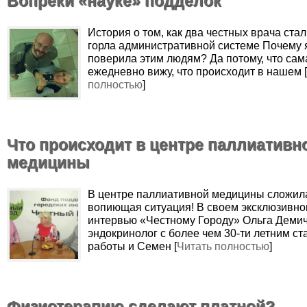
Вопреки «науке» подделок
История о том, как два честных врача ста
горла административной системе Почему 
поверила этим людям? Да потому, что сам
ежедневно вижу, что происходит в нашем [
полностью
]
Что происходит в центре паллиативн
медицины
В центре паллиативной медицины сложил
вопиющая ситуация! В своем эксклюзивн
интервью «Честному Городу» Ольга Демич
эндокринолог с более чем 30-ти летним с
работы и Семен [
Читать полностью
]
Физиотерапию сделают платной?