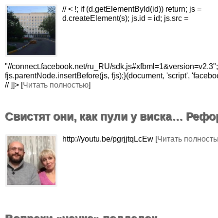
// < !; if (d.getElementById(id)) return; js =
d.createElement(s); js.id = id; js.src =
"//connect.facebook.net/ru_RU/sdk.js#xfbml=1&version=v2.3";
fjs.parentNode.insertBefore(js, fjs);}(document, 'script', 'facebo
// ]]> [
Читать полностью
]
Свистят они, как пули у виска… Реф
http://youtu.be/pgrjjtqLcEw [
Читать полност