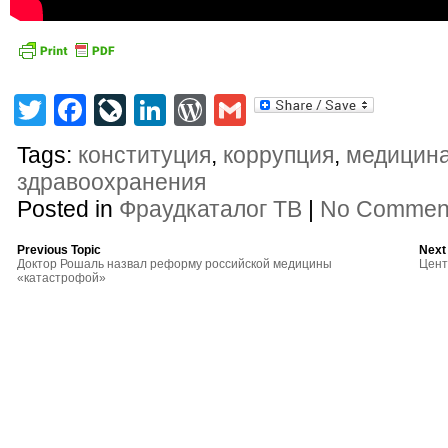
Twitter
Facebook
LiveJournal
LinkedIn
WordPress
Gmail
Tags:
конституция
,
коррупция
,
медицин
здравоохранения
Posted in
Фраудкаталог ТВ
|
No Commen
Previous Topic
Next
Доктор Рошаль назвал реформу российской медицины
Цент
«катастрофой»