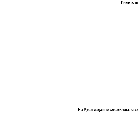
Гимн ал
На Руси издавно сложилось сво