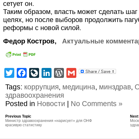
сетует он.
Таким образом, власть может сделать ша
целях, но после выборов продолжить паг
реформы с новой силой.
Федор Костров,
Актуальные коммента
Twitter
Facebook
LiveJournal
LinkedIn
WordPress
Gmail
Tags:
коррупция
,
медицина
,
минздрав
,
здравоохранения
Posted in
Новости
|
No Comments »
Previous Topic
Next
Министр здравоохранения «нарисует» для ОНФ
Моск
красивую статистику
здра