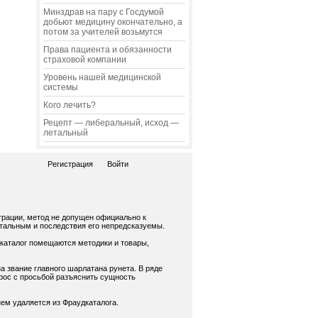
Минздрав на пару с Госдумой
добьют медицину окончательно, а
потом за учителей возьмутся
Права пациента и обязанности
страховой компании
Уровень нашей медицинской
системы
Кого лечить?
Рецепт — либеральный, исход —
летальный
Регистрация
Войти
трации, метод не допущен официально к
нтальным и последствия его непредсказуемы.
 каталог помещаются методики и товары,
а звание главного шарлатана рунета. В ряде
рос с просьбой разъяснить сущность
ем удаляется из Фраудкаталога.