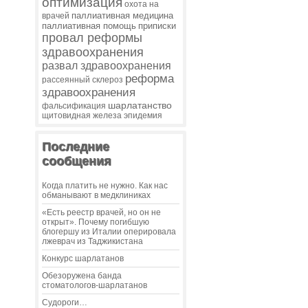
оптимизация
охота на
паллиативная медицина
врачей
паллиативная помощь
приписки
провал реформы
здравоохранения
развал здравоохранения
реформа
рассеянный склероз
здравоохранения
шарлатанство
фальсификация
щитовидная железа
эпидемия
Последние
сообщения
Когда платить не нужно. Как нас
обманывают в медклиниках
«Есть реестр врачей, но он не
открыт». Почему погибшую
блогершу из Италии оперировала
лжеврач из Таджикистана
Конкурс шарлатанов
Обезоружена банда
стоматологов-шарлатанов
Судороги…