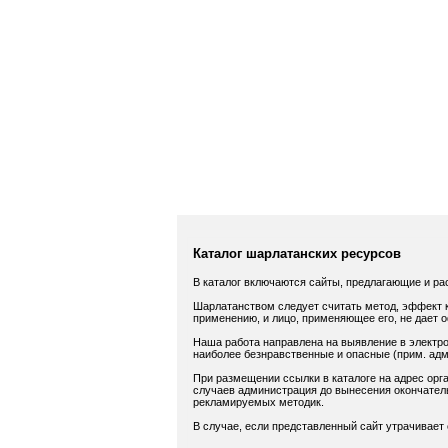
Каталог шарлатанских ресурсов
В каталог включаются сайты, предлагающие и ра
Шарлатанством следует считать метод, эффект к
применению, и лицо, применяющее его, не дает 
Наша работа направлена на выявление в электро
наиболее безнравственные и опасные (прим. адм.
При размещении ссылки в каталоге на адрес орга
случаев администрация до вынесения окончатель
рекламируемых методик.
В случае, если представленный сайт утрачивает