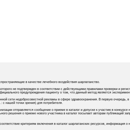
спространяющие в качестве лечебного воздействия шарлатанство.
оторого не подтвержден в соответствии с действующими правилами проверки и регис
официального предупреждения пациенту о том, что данный метод является экспериме
нной сети недобросовестной рекламы в сфере здравоохранения. В первую очередь, в
: с нашей точки зрения) для потребителя.
низации отправляется сообщение о приеме в каталог и допуске к участию в конкурсе н
ного решения о приеме нового участника в каталог посылает авторам публикаций зап
 соответствие критериям включения в каталог шарлатанских ресурсов, информация о н