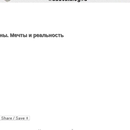
ны. Мечты и реальность
al
In
dPress
mail