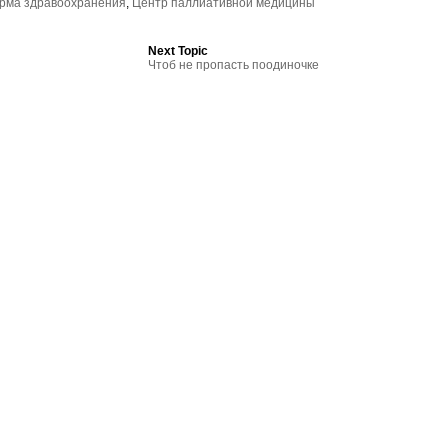
рма здравоохранения
,
Центр паллиативной медицины
Next Topic
Чтоб не пропасть поодиночке