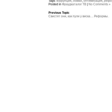
Tags:
коррупция
,
обман
,
оптимизация
,
рефо
Posted in
Фраудкаталог ТВ
|
No Comments »
Previous Topic
Свистят они, как пули у виска… Реформы.