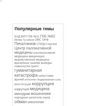
Популярные темы
ГКБ №62
БАД
ВИЧ
ГКБ №11
ОМС
ОНФ
Мелик-Гусейнов
Печатников
СПИД
Соколов
Центр паллиативной
медицины
альтернативная
медицина
вакцинация
ведомственная медицина
выборы
врачебные ошибки
гомеопатия
грипп
гуманитарная
катастрофа
забастовка
врачей
интеллект
йодированная соль
коррупция
конституция
медицина
коррупция
мошенники
минздрав
народные целители
наука
обман
онкология