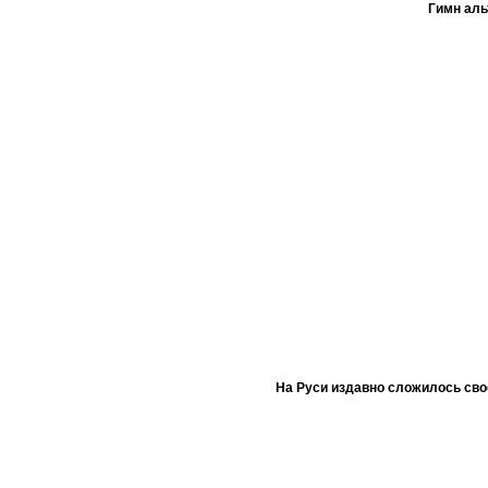
Гимн ал
На Руси издавно сложилось сво