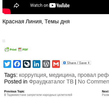
Красная Линия, Темы дня
Twitter
Facebook
LiveJournal
LinkedIn
WordPress
Gmail
Tags:
коррупция
,
медицина
,
провал реф
Posted in
Фраудкаталог ТВ
|
No Commen
Previous Topic
Next
В Таджикистане запретили народных целителей
Разв