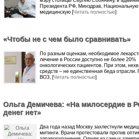
мэру столицы Сергею Собянину, в админ
Президента РФ, Минздрав, Национальную
медицинскую [
Читать полностью
]
«Чтобы не с чем было сравнивать»
По разным оценкам, необходимое лекарс
лечение в России доступно не более 20%
онкологических пациентов. При этом, нехв
средств – не единственная беда отрасли.
ВОЗ, [
Читать полностью
]
Ольга Демичева: «На милосердие в Р
денег нет»
Два года назад Москву захлестнули медиц
митинги. Врачи протестовали против опт
здравоохранения. Одним из самых заметн