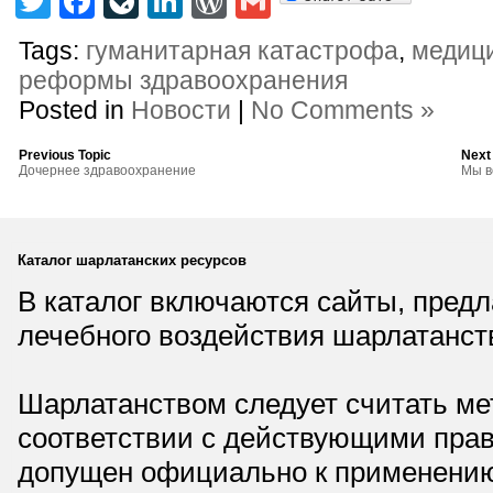
Twitter
Facebook
LiveJournal
LinkedIn
WordPress
Gmail
Tags:
гуманитарная катастрофа
,
медиц
реформы здравоохранения
Posted in
Новости
|
No Comments »
Previous Topic
Next
Дочернее здравоохранение
Мы в
Каталог шарлатанских ресурсов
В каталог включаются сайты, пред
лечебного воздействия шарлатанст
Шарлатанством следует считать мет
соответствии с действующими прав
допущен официально к применению,