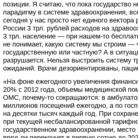
позиции. Я считаю, что пока государство 
парадигму в системе здравоохранения, все
сегодня у нас просто нет единого вектора
России 3 трл. рублей расходов на здравоо
3 трл. население — при нашем-то бесплат
не понимает, какую систему мы строим — 
государственную или частную? А в ситуац
разрушается. Нельзя выстроить систему т
ожиданий. Врачи дезориентированы, паци
«На фоне ежегодного увеличения финанс
20% с 2012 года, объемы медицинской по
ОМС, почему-то сокращаются: в амбулато
миллионов посещений ежегодно, а по гос
на десятки тысяч каждый год. При сохране
при текущей несбалансированной тарифно
государственном здравоохранении, место 
вряд ли перекочует в первую сотню до 202