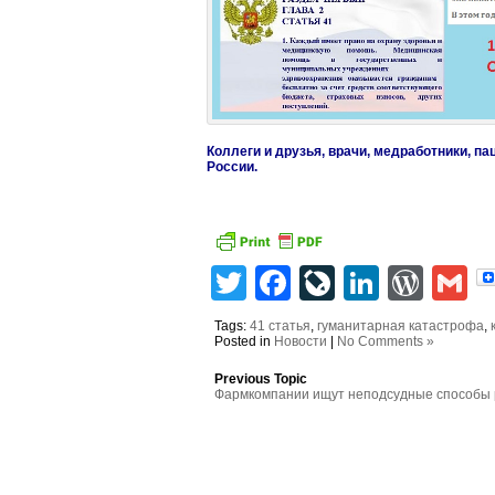
Коллеги и друзья, врачи, медработники, п
России.
Twitter
Facebook
LiveJourn
Linked
Wor
G
Tags:
41 статья
,
гуманитарная катастрофа
,
Posted in
Новости
|
No Comments »
Previous Topic
Фармкомпании ищут неподсудные способы