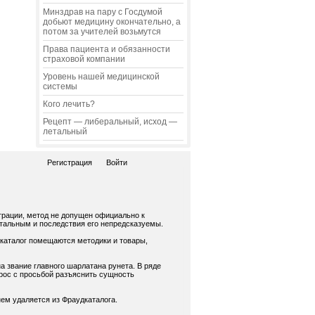
Минздрав на пару с Госдумой
добьют медицину окончательно, а
потом за учителей возьмутся
Права пациента и обязанности
страховой компании
Уровень нашей медицинской
системы
Кого лечить?
Рецепт — либеральный, исход —
летальный
Регистрация
Войти
трации, метод не допущен официально к
нтальным и последствия его непредсказуемы.
 каталог помещаются методики и товары,
а звание главного шарлатана рунета. В ряде
рос с просьбой разъяснить сущность
ем удаляется из Фраудкаталога.