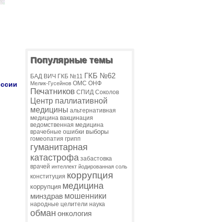
Популярные темы
ГКБ №62
БАД
ВИЧ
ГКБ №11
ОМС
ОНФ
оссии
Мелик-Гусейнов
Печатников
СПИД
Соколов
Центр паллиативной
медицины
альтернативная
медицина
вакцинация
ведомственная медицина
выборы
врачебные ошибки
гомеопатия
грипп
гуманитарная
катастрофа
забастовка
врачей
интеллект
йодированная соль
коррупция
конституция
медицина
коррупция
мошенники
минздрав
народные целители
наука
обман
онкология