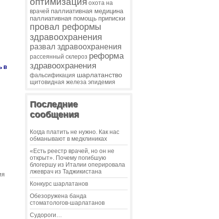
оптимизация
охота на
паллиативная медицина
врачей
паллиативная помощь
приписки
провал реформы
здравоохранения
развал здравоохранения
реформа
рассеянный склероз
здравоохранения
ь в
шарлатанство
фальсификация
щитовидная железа
эпидемия
Последние
сообщения
Когда платить не нужно. Как нас
обманывают в медклиниках
«Есть реестр врачей, но он не
открыт». Почему погибшую
блогершу из Италии оперировала
лжеврач из Таджикистана
ия
Конкурс шарлатанов
Обезоружена банда
стоматологов-шарлатанов
Судороги…