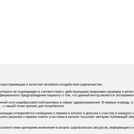
спространяющие в качестве лечебного воздействия шарлатанство.
оторого не подтвержден в соответствии с действующими правилами проверки и регис
официального предупреждения пациенту о том, что данный метод является экспериме
нной сети недобросовестной рекламы в сфере здравоохранения. В первую очередь, в
: с нашей точки зрения) для потребителя.
низации отправляется сообщение о приеме в каталог и допуске к участию в конкурсе н
ного решения о приеме нового участника в каталог посылает авторам публикаций зап
 соответствие критериям включения в каталог шарлатанских ресурсов, информация о н