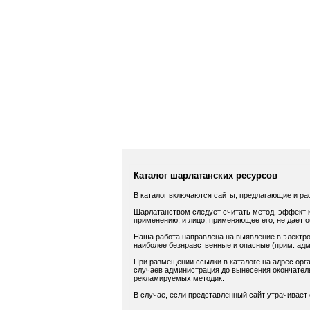
Каталог шарлатанских ресурсов
В каталог включаются сайты, предлагающие и ра
Шарлатанством следует считать метод, эффект к
применению, и лицо, применяющее его, не дает 
Наша работа направлена на выявление в электро
наиболее безнравственные и опасные (прим. адм.
При размещении ссылки в каталоге на адрес орга
случаев администрация до вынесения окончатель
рекламируемых методик.
В случае, если представленный сайт утрачивает