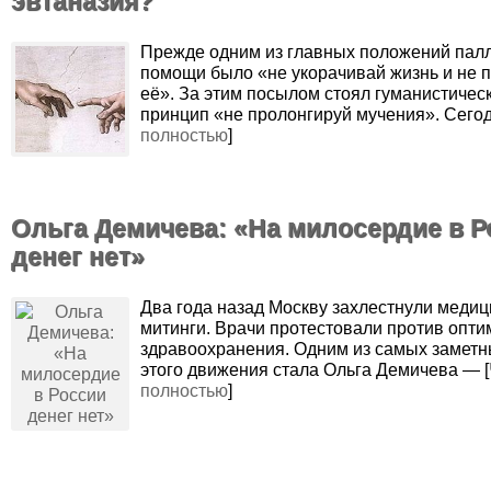
эвтаназия?
Прежде одним из главных положений пал
помощи было «не укорачивай жизнь и не 
её». За этим посылом стоял гуманистичес
принцип «не пролонгируй мучения». Сегод
полностью
]
Ольга Демичева: «На милосердие в Р
денег нет»
Два года назад Москву захлестнули медиц
митинги. Врачи протестовали против опт
здравоохранения. Одним из самых заметн
этого движения стала Ольга Демичева — [
полностью
]