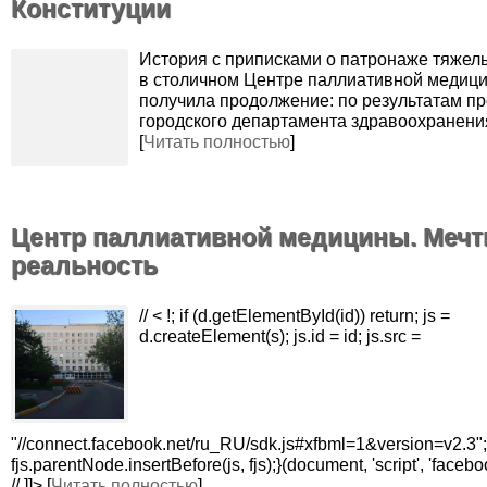
Конституции
История с приписками о патронаже тяжел
в столичном Центре паллиативной медиц
получила продолжение: по результатам п
городского департамента здравоохранен
[
Читать полностью
]
Центр паллиативной медицины. Мечт
реальность
// < !; if (d.getElementById(id)) return; js =
d.createElement(s); js.id = id; js.src =
"//connect.facebook.net/ru_RU/sdk.js#xfbml=1&version=v2.3";
fjs.parentNode.insertBefore(js, fjs);}(document, 'script', 'facebo
// ]]> [
Читать полностью
]