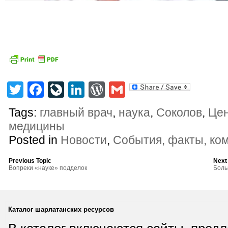
Twitter
Facebook
LiveJournal
LinkedIn
WordPress
Gmail
Tags:
главный врач
,
наука
,
Соколов
,
Цен
медицины
Posted in
Новости
,
События, факты, ко
Previous Topic
Next
Вопреки «науке» подделок
Боль
Каталог шарлатанских ресурсов