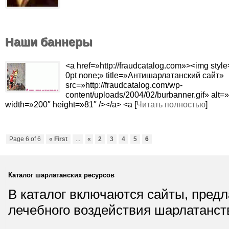
Наши баннеры
<a href=»http://fraudcatalog.com»><img style
0pt none;» title=»Антишарлатанский сайт»
src=»http://fraudcatalog.com/wp-
content/uploads/2004/02/burbanner.gif» alt=
width=»200″ height=»81″ /></a> <a [
Читать полностью
]
Page 6 of 6
« First
...
«
2
3
4
5
6
Каталог шарлатанских ресурсов
В каталог включаются сайты, пред
лечебного воздействия шарлатанст