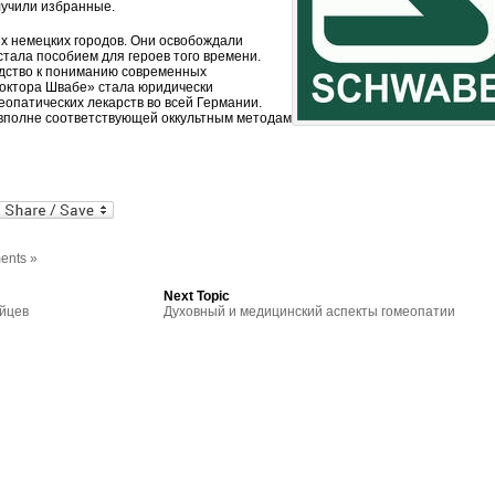
лучили избранные.
х немецких городов. Они освобождали
тала пособием для героев того времени.
одство к пониманию современных
октора Швабе» стала юридически
еопатических лекарств во всей Германии.
вполне соответствующей оккультным методам
al
In
dPress
mail
ents »
Next Topic
ейцев
Духовный и медицинский аспекты гомеопатии