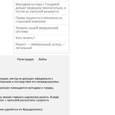
Минздрав на пару с Госдумой
добьют медицину окончательно, а
потом за учителей возьмутся
Права пациента и обязанности
страховой компании
Уровень нашей медицинской
системы
Кого лечить?
Рецепт — либеральный, исход —
летальный
Регистрация
Войти
трации, метод не допущен официально к
нтальным и последствия его непредсказуемы.
 каталог помещаются методики и товары,
а звание главного шарлатана рунета. В ряде
рос с просьбой разъяснить сущность
ем удаляется из Фраудкаталога.