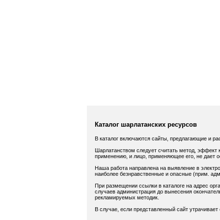
Каталог шарлатанских ресурсов
В каталог включаются сайты, предлагающие и ра
Шарлатанством следует считать метод, эффект к
применению, и лицо, применяющее его, не дает 
Наша работа направлена на выявление в электро
наиболее безнравственные и опасные (прим. адм.
При размещении ссылки в каталоге на адрес орга
случаев администрация до вынесения окончатель
рекламируемых методик.
В случае, если представленный сайт утрачивает