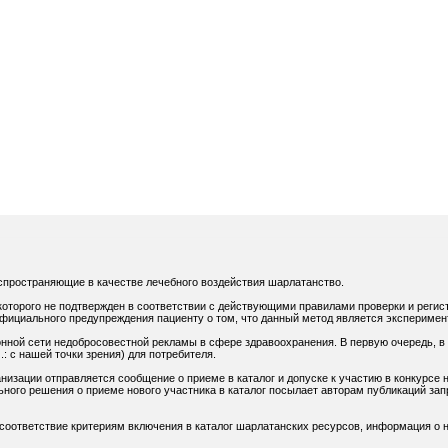
спространяющие в качестве лечебного воздействия шарлатанство.
оторого не подтвержден в соответствии с действующими правилами проверки и регис
официального предупреждения пациенту о том, что данный метод является экспериме
нной сети недобросовестной рекламы в сфере здравоохранения. В первую очередь, в
: с нашей точки зрения) для потребителя.
низации отправляется сообщение о приеме в каталог и допуске к участию в конкурсе н
ного решения о приеме нового участника в каталог посылает авторам публикаций зап
 соответствие критериям включения в каталог шарлатанских ресурсов, информация о н