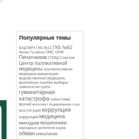
Популярные темы
ГКБ №62
БАД
ВИЧ
ГКБ №11
ОМС
ОНФ
Мелик-Гусейнов
Печатников
СПИД
Соколов
Центр паллиативной
медицины
альтернативная
медицина
вакцинация
ведомственная медицина
выборы
врачебные ошибки
гомеопатия
грипп
гуманитарная
катастрофа
забастовка
врачей
интеллект
йодированная соль
коррупция
конституция
медицина
коррупция
мошенники
минздрав
народные целители
наука
обман
онкология