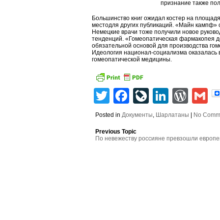
признание также по
Большинство книг ожидал костер на площадя
местодля других публикаций. «Майн кампф» с
Немецкие врачи тоже получили новое руков
тенденций. «Гомеопатическая фармакопея д
обязательной основой для производства гом
Идеология национал-социализма оказалась 
гомеопатической медицины.
Twitter
Facebook
LiveJourn
Linked
Wor
G
Posted in
Документы
,
Шарлатаны
|
No Comm
Previous Topic
По невежеству россияне превзошли европ