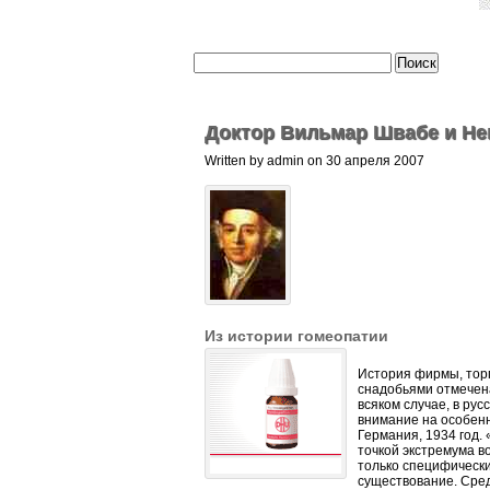
Доктор Вильмар Швабе и Не
Written by admin on 30 апреля 2007
Из истории гомеопатии
История фирмы, тор
снадобьями отмечен
всяком случае, в ру
внимание на особенн
Германия, 1934 год.
точкой экстремума в
только специфическ
существование. Сред