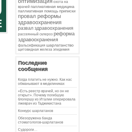
оптимизация
охота на
паллиативная медицина
врачей
паллиативная помощь
приписки
провал реформы
здравоохранения
развал здравоохранения
реформа
рассеянный склероз
здравоохранения
шарлатанство
фальсификация
щитовидная железа
эпидемия
Последние
сообщения
Когда платить не нужно. Как нас
обманывают в медклиниках
«Есть реестр врачей, но он не
открыт». Почему погибшую
блогершу из Италии оперировала
лжеврач из Таджикистана
Конкурс шарлатанов
Обезоружена банда
стоматологов-шарлатанов
Судороги…