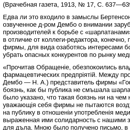
(Врачебная газета, 1913, № 17, С. 637—63
Едва ли это входило в замыслы Бертенсон
озвученное д-ром Дембо о внимании зар
производителей к борьбе с «шарлатанами
в отличие от коллеги-редактора, конечно,
фирмы, для вида озаботясь интересами бо
убрать опасных конкурентов по рынку мед
«Прочитав Обращенiе, обезпокоились вл
фармацевтических предпрiятiй. Между проч
Дембо — Н. А.) представитель фирмы «Г
боязнь, как бы публика не смъшала шарл
было указано, что такая боязнь ни на чем 
уважающiя себя фирмы не пытаются возд
на публику в отношенiи употребленiя меди
выраженная ими солидарность с нашими 
для дъла. Мною было получено письмо, в 