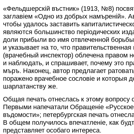
«Фельдшерскiй въстник» (1913, №8) посвя
заглавiем «Одно из добрых намъренiй». А
чтобы удалось заставить капиталистическо
являются большинство перiодических изда
доли прибыли во имя отвлеченной борьбы
и указывает на то, что правительственная
(врачебный инспектор) облечена правом н
и наблюдать, и спрашивает, почему это пр
мъръ. Наконец, автор предлагает ратовать
поражено врачебное сословiе и которыя 
шарлатанству же.
Общая печать отнеслась к этому вопросу 
Первыми напечатали Обращенiе «Русское 
въдомости»; петербургская печать отнесл
В общем получилось впечатленiе, как буд
представляет особаго интереса.