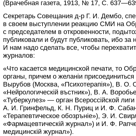
(Врачебная газета, 1913, № 17, С. 637—63
Секретарь Совещания д-р Г. И. Дембо, с
в своем выступлении реакцию СМИ на Об
с председателем в откровенности, подыт
публиковали и будут публиковать, ибо за
И нам надо сделать все, чтобы перехвати
журналов:
«Что касается медицинской печати, то Об
органы, причем о желанiи присоединиться 
Вырубов (Москва, «Психотерапiя»), В. О. 
«Нейрологическiй въстник»), В. А. Воробье
«Туберкулез» — орган Всероссiйской лиги
А. И. Гринфельд, К. Н. Пуриц и И. Ф. Саба
«Терапевтическое обозрънiе»), Э. И. Свирл
«Фармацевтическiй журнал») и И. Ф. Рапче
медицинскiй журнал»).