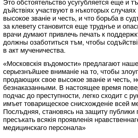
Это обстоятельство усугубляется еще и тъ
дъйствiях участвуют в нъкоторых случаях
высокое званiе и честь, и что борьба в су
за клевету становится еще труднъе и опа
врачи думают привлечь печать к поддержкъ
должны озаботиться тъм, чтобы содъйств
в акт мученичества.
«Московскiя въдомости» предлагают наш
серьезнъйшее вниманiе на то, чтобы злоу
продающих свое высокое званiе и честь, н
безнаказанными. В настоящее время пове
подчас до преступности, легко сходит с ру
имъет товарищеское снисхожденiе всей м
Послъдняя, становясь на защиту публики
пресъкать всякiя проявленiя нравственнаг
медицинскаго персонала»