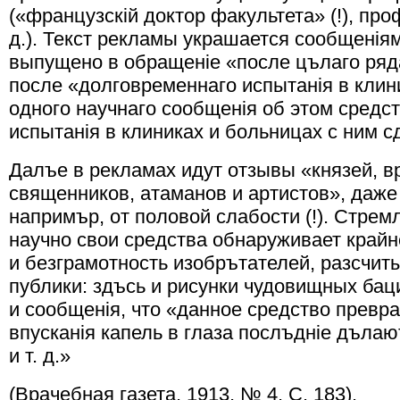
(«французскiй доктор факультета» (!), про
д.). Текст рекламы украшается сообщенiям
выпущено в обращенiе «после цълаго ряд
после «долговременнаго испытанiя в клини
одного научнаго сообщенiя об этом средст
испытанiя в клиниках и больницах с ним с
Далъе в рекламах идут отзывы «князей, в
священников, атаманов и артистов», даже
напримър, от половой слабости (!). Стрем
научно свои средства обнаруживает край
и безграмотность изобрътателей, разсчит
публики: здъсь и рисунки чудовищных баци
и сообщенiя, что «данное средство превра
впусканiя капель в глаза послъднiе дъла
и т. д.»
(Врачебная газета, 1913, № 4, С. 183).