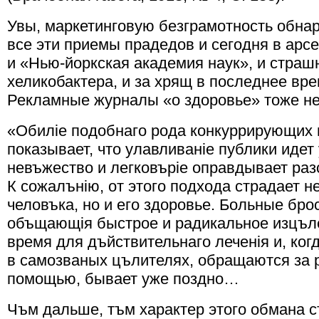
Увы, маркетинговую безграмотность обна
все эти приемы прадедов и сегодня в арс
и «Нью-йоркская академия наук», и стра
хеликобактера, и за хрящ в последнее вре
Рекламные журналы «о здоровье» тоже н
«Обилiе подобнаго рода конкуррирующих 
показывает, что улавливанiе публики идет
невъжество и легковърiе оправдывает ра
К сожалънiю, от этого подхода страдает н
человъка, но и его здоровье. Больные бро
объщающiя быстрое и радикальное изцъле
время для дъйствительнаго леченiя и, ког
в самозваных цълителях, обращаются за 
помощью, бывает уже поздно…
Чъм дальше, тъм характер этого обмана с