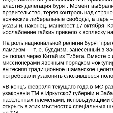
власти» делегация бурят. Момент выбрали 
правительство, теряя контроль над стран
всяческие либеральные свободы, а царь 
указы и, наконец, манифест 17 октября. Ка
«ослабление гайки» привело к всплеску н
На роль национальной религии бурят прет
ламаизм — т. е. буддизм, занесенный в За
он попал через Китай из Тибета. Вместе 
миссионерами явочным порядком «оккупи
вытесняя традиционное шаманское целител
потребовали узаконить сложившееся полож
«В концъ февраля текущаго года в МС ра
узаконенiи ТМ в Иркутской губернiи и Заб
населенных племенами, исповъдующими б
открыть в этих мъстностях спецiальныя ш
по ТМ.