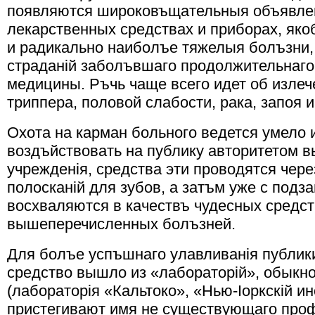
появляются широковъщательныя объявлен
лекарственных средствах и приборах, як
и радикально наиболъе тяжелыя болъзни,
страданiй заболъвшаго продолжительнаго 
медицины. Ръчь чаще всего идет об излече
триппера, половой слабости, рака, запоя и
Охота на карман больного ведется умело 
воздъйствовать на публику авторитетом 
учрежденiя, средства эти проводятся чер
полосканiй для зубов, а затъм уже с под
восхваляются в качествъ чудесных средст
вышеперечисленных болъзней.
Для болъе успъшнаго улавливанiя публик
средство вышло из «лабораторiй», обыкн
(лабораторiя «Кальтоко», «Нью-Iоркскiй инст
пристегивают имя не существующаго проф