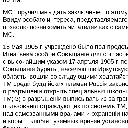
МС поручил мнъ дать заключенiе по этому 
Ввиду особаго интереса, представляемаг
позволю познакомить читателей как с сам
МС.
18 мая 1905 г. учреждено было под предс
Игнатьева особое Совъщанiе для согласо
с высочайшим указом 17 апръля 1905 г. по
Совъщанiе буряты, населяющiе Иркутскую
область, вошли со слъдующими ходатайств
ТМ среди буддiйских племен Россiи закон
о разръшенiи открыть спецiальныя школы 
ТМ; 3) о разръшенiи выписывать из-за гр
пользованiя страждующих по системъ ТМ; 
над самозванными врачами и охраненiи н
и корыстолюбiя туземных врачей установл