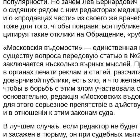
популярности. Но зачем Лев Бернардович
о сидящих рядом с ним редакторах медиц
и о «продавцах чести» из своего же врач
тоже для того, чтобы понравиться публике
цитируя такие отклики на Обращение, «руб
«Московскiя въдомости» — единственная 
существу вопроса передовую статью в №22
заключается нъсколько върных мыслей. П
в органах печати реклам и статей, разсчи
довърчивой публики, есть зло, и что жела
чтобы в борьбъ с этим злом участвовала 
основательно, редакцiя «Московских въдо
для этого серьезное препятствiе в дъйств
и в отношенiи к этим законам суда.
В лучшем случаъ, если редактор не будет
и засажен в тюрьму, он при судебных мыт