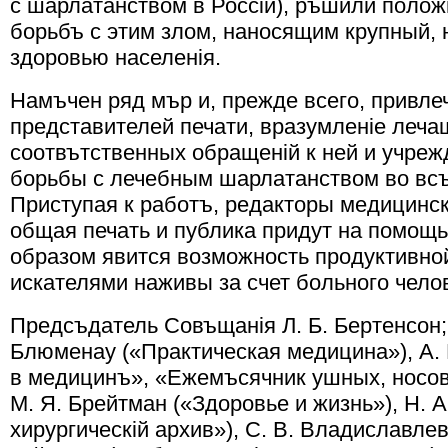
с шарлатанством в Россiи), ръшили полож
борьбъ с этим злом, наносящим крупный,
здоровью населенiя.
Намъчен ряд мър и, прежде всего, привлеч
представителей печати, вразумленiе леча
соотвътственных обращенiй к ней и учреж
борьбы с лечебным шарлатанством во всъ
Приступая к работъ, редакторы медицинск
общая печать и публика придут на помощь
образом явится возможность продуктивно
искателями наживы за счет больного чело
Предсъдатель Совъщанiя Л. Б. Бертенсон;
Блюменау («Практическая медицина»), А.
в медицинъ», «Ежемъсячник ушных, носов
М. Я. Брейтман («Здоровье и жизнь»), Н. 
хирургическiй архив»), С. В. Владиславлев 