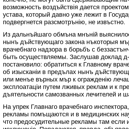
возможность воздъйствiя дается проекто
устава, который давно уже лежит в Госуда
подвергнется разсмотрънiю, не извъстно.
Из дальнъйшаго обмъна мнънiй выяснилось
нынъ дъйствующаго закона нъкоторыя мър
врачебнаго надзора в борьбъ с беззастъ
быть осуществляемы. Заслушав доклад д-
постановило: обратиться к Главному врач
об изысканiи в предълах нынъ дъйствующ
или менъе върных мър к огражденiю леча
эксплоатацiи путем лживых реклам и к пр
дъятельности самозванных лечителей и ш
На упрек Главнаго врачебнаго инспектора
рекламы помъщаются и в медицинских нау
что предосудительные рекламы там если и