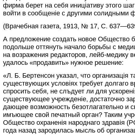
фирма берет на себя иницiативу этого шаг
войти в сообщенiе с другими солидными 
(Врачебная газета, 1913, № 17, С. 637—63
А предложение создать новое Общество 
подольше оттянуть начало борьбы с меди
на возражения редакторов, лейб-медику в
удалось «продавить» нужное решение:
«Л. Б. Бертенсон указал, что организацiя 
существующих условiях требует долгаго в
спросить себя, не слъдует ли для ускорен
существующее учрежденiе, достаточно за
дающее возможность безотлагательно и с
имъющее свой печатный орган? Таким учр
Общество охраненiя народнаго здравiя (Р
года назад зародилась мысль об организ