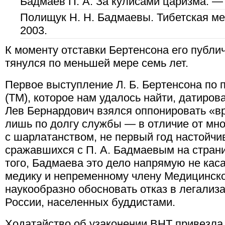
Бадмаев П. А. За кулисами царизма. — 
Полищук Н. Н. Бадмаевы. Тибетская ме
2003.
К моменту отставки Бертенсона его публ
тянулся по меньшей мере семь лет.
Первое выступление Л. Б. Бертенсона по 
(ТМ), которое нам удалось найти, датирова
Лев Бернардович взялся оппонировать «вр
лишь по долгу службы — в отличие от мн
с шарлатанством, не первый год настойчив
сражавшихся с П. А. Бадмаевым на стран
того, Бадмаева это дело напрямую не каса
медику и непременному члену Медицинско
наукообразно обосновать отказ в легализ
России, населенных буддистами.
Ходатайство об узаконении ВНТ привезла