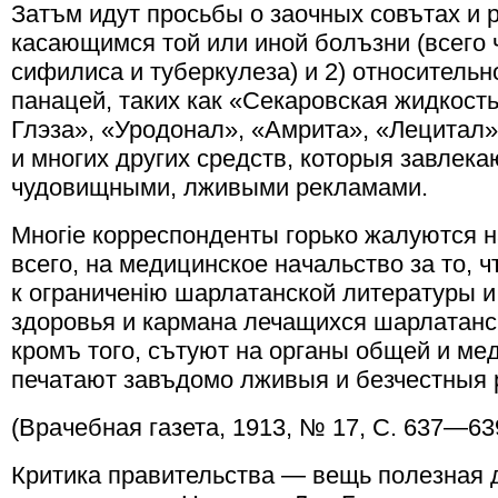
Затъм идут просьбы о заочных совътах и р
касающимся той или иной болъзни (всего 
сифилиса и туберкулеза) и 2) относитель
панацей, таких как «Секаровская жидкост
Глэза», «Уродонал», «Амрита», «Лецитал»
и многих других средств, которыя завлек
чудовищными, лживыми рекламами.
Многiе корреспонденты горько жалуются н
всего, на медицинское начальство за то,
к ограниченiю шарлатанской литературы и
здоровья и кармана лечащихся шарлатанск
кромъ того, сътуют на органы общей и ме
печатают завъдомо лживыя и безчестныя
(Врачебная газета, 1913, № 17, С. 637—63
Критика правительства — вещь полезная 