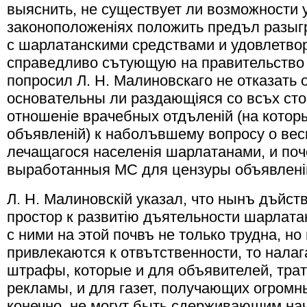
выяснить, не существует ли возможности
законоположенiях положить предъл разыг
с шарлатанскими средствами и удовлетвор
справедливо сътующую на правительство п
попросил Л. Н. Малиновскаго не отказать 
основательны ли раздающiяся со всъх ст
отношенiе врачебных отдъленiй (на котор
объявленiй) к наболъвшему вопросу о вес
лечащагося населенiя шарлатанами, и по
выработанныя МС для цензуры объявленi
Л. Н. Малиновскiй указал, что нынъ дъйст
простор к развитiю дъятельности шарлата
с ними на этой почвъ не только трудна, но
привлекаются к отвътственности, то нал
штрафы, которые и для объявителей, тра
рекламы, и для газет, получающих огромны
конечно, не могут быть сдерживающим на