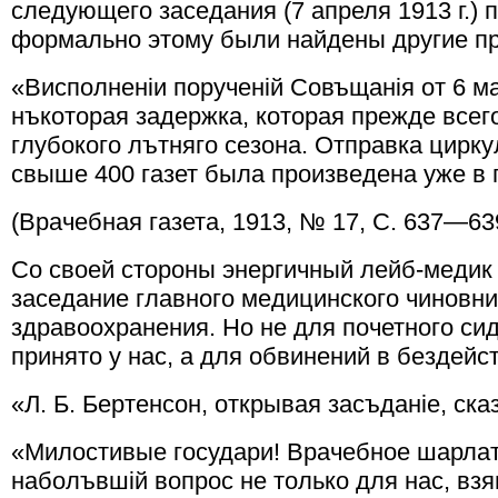
следующего заседания (7 апреля 1913 г.) 
формально этому были найдены другие п
«Висполненiи порученiй Совъщанiя от 6 ма
нъкоторая задержка, которая прежде всег
глубокого лътняго сезона. Отправка цирку
свыше 400 газет была произведена уже в
(Врачебная газета, 1913, № 17, С. 637—63
Со своей стороны энергичный лейб-медик 
заседание главного медицинского чиновни
здравоохранения. Но не для почетного сид
принято у нас, а для обвинений в бездейс
«Л. Б. Бертенсон, открывая засъданiе, ска
«Милостивые государи! Врачебное шарлат
наболъвшiй вопрос не только для нас, вз