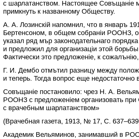
с шарлатанством. Настоящее Совъщанiе м
примкнуть к названному Обществу.
А. А. Лозинскiй напомнил, что в январъ 191
Бертенсоном, в общем собранiи РООНЗ, о
указал ряд мър законодательнаго порядк
и предложил для организацiи этой борьбы
Фактически это предложенiе, к сожалънiю,
Г. И. Дембо отмътил разницу между полож
и теперь. Тогда вопрос еще недостаточно
Совъщанiе постановило: чрез Н. А. Велья
РООНЗ с предложенiем организовать при 
с врачебным шарлатанством»
(Врачебная газета, 1913, № 17, С. 637–639
Академик Вельяминов, занимавший в РОО