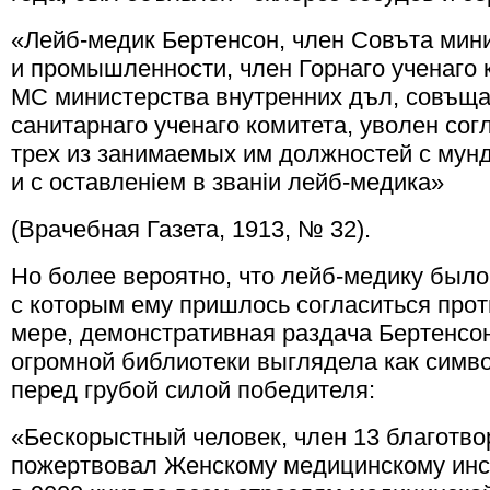
«Лейб-медик Бертенсон, член Совъта мини
и промышленности, член Горнаго ученаго
МС министерства внутренних дъл, совъща
санитарнаго ученаго комитета, уволен со
трех из занимаемых им должностей с мунд
и с оставленiем в званiи лейб-медика»
(Врачебная Газета, 1913, № 32).
Но более вероятно, что лейб-медику был
с которым ему пришлось согласиться прот
мере, демонстративная раздача Бертенсон
огромной библиотеки выглядела как симв
перед грубой силой победителя:
«Бескорыстный человек, член 13 благотво
пожертвовал Женскому медицинскому инс