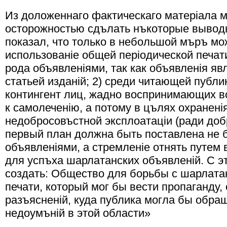
Из доложеннаго фактическаго матерiала м
осторожностью сдълать нъкоторые выводы
показал, что только в небольшой мъръ мо
использованiе общей перiодической печат
рода объявленiями, так как объявленiя я
статьей изданiй; 2) среди читающей публ
контингент лиц, жадно воспринимающих в
к самолеченiю, а потому в цълях охраненi
недобросовъстной эксплоатацiи (ради доб
первый план должна быть поставлена не 
объявленiями, а стремленiе отнять путем 
для успъха шарлатанских объявленiй. С 
создать: Общество для борьбы с шарлата
печати, который мог бы вести пропаганду,
разъясненiй, куда публика могла бы обра
недоумънiй в этой области»