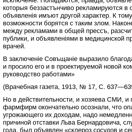
исключенiе. Попадаются, правда, объявлен
которыя беззастънчиво рекламируются в 
объявленiя имъют другой характер. К том
возможности борятся с таким злом. Након
между рекламами в общей прессъ, разсчи
публики, и объявленiями в медицинской 
врачей.
В заключенiе Совъщанiе выразило благо
и просило его и в проектируемой новой ко
руководство работами»
(Врачебная газета, 1913, № 17, С. 637—63
Но в действительности, и хозяева СМИ, и
фармфирм окончательно осознали, что оп
угрожающего их доходам, надо немедлен
причиной отставки Льва Бернардовича, сл
года, был объявлен «склероз сосудов и се