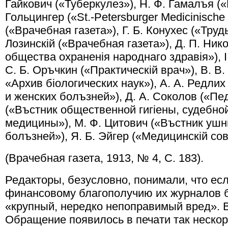
Гайкович («Туберкулез»), Н. Ф. Гамалъя («Г
Гольцингер («St.-Petersburger Medicinische 
(«Врачебная газета»), Г. Б. Конухес («Труд
Лозинскiй («Врачебная газета»), Д. П. Ник
общества охраненiя народнаго здравiя»), I
С. Б. Оръчкин («Практическiй врач»), В. В
«Архив бiологических наук»), А. А. Редли
и женских болъзней»), Д. А. Соколов («Пед
(«Въстник общественной гигiены, судебной
медицины»), М. Ф. Цитович («Въстник ушн
болъзней»), Я. Б. Эйгер («Медицинскiй со
(Врачебная газета, 1913, № 4, С. 183).
Редакторы, безусловно, понимали, что есл
финансовому благополучию их журналов б
«крупный, нередко непоправимый вред». 
Обращение появилось в печати так нескор