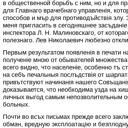
в общественной борьбъ с ним, но и для пр
для Главнаго врачебнаго управленiя, кот
способов и мър для противодъйствiя злу.
меня пригласить в сегодняшнее засъданiе
инспектора Л. Н. Малиновскаго, от котор
полезнаго. Лев Николаевич любезно откли
Первым результатом появленiя в печати 
полученiе мною от обывателей множества
всего видно, что населенiе, особенно тъ 
на себъ печальныя послъдствiя от шарлат
привътствуют начинанiя нашего Совъщанiя
доказывается, что необходима узда на хищ
личных выгод самым непозволительным о
больных.
Почти во всъх письмах прежде всего закл
обман, вредную эксплоатацiю и безплодну