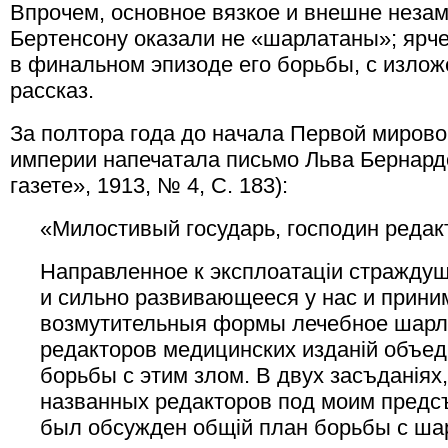
Впрочем, основное вязкое и внешне неза
Бертенсону оказали не «шарлатаны»; ярче
в финальном эпизоде его борьбы, с излож
рассказ.
За полтора года до начала Первой мирово
империи напечатала письмо Льва Бернардо
газете», 1913, № 4, С. 183):
«Милостивый государь, господин редак
Направленное к эксплоатацiи страждущ
и сильно развивающееся у нас и прин
возмутительныя формы лечебное шарл
редакторов медицинских изданiй объед
борьбы с этим злом. В двух засъданiя
названных редакторов под моим предсъ
был обсужден общiй план борьбы с ша