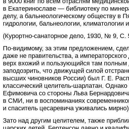
в 9000 книг по всем отраслям медицинской
в Екатеринославе — библиотеку по минера
делу, а бальнеологическому обществу в П
гидрологии, бальнеологии, климатологии 
(Курортно-санаторное дело, 1930, № 9, С.
По-видимому, за этим предложением, сде
даже не правительства, а императорского д
верх вхожий и пользующийся там полным 
заподозрить, что движущей силой отстран
высших чиновников России) был Г. Е. Расп
классический целитель-шарлатан. Однако
Ефимовича со стороны Льва Бернардовича
в СМИ, ни в воспоминаниях современников
и спаситель цесаревича уживались мирно)
Зато над другим целителем, также прибл
царских детей, Бертенсон давно и квали