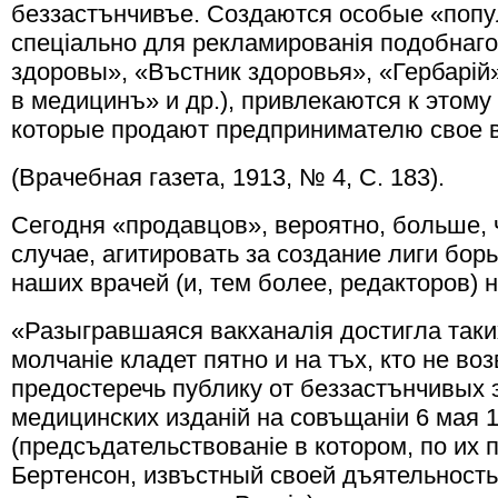
беззастънчивъе. Создаются особые «поп
спецiально для рекламированiя подобнаго
здоровы», «Въстник здоровья», «Гербарiй»
в медицинъ» и др.), привлекаются к этому
которые продают предпринимателю свое в
(Врачебная газета, 1913, № 4, С. 183).
Сегодня «продавцов», вероятно, больше, ч
случае, агитировать за создание лиги бор
наших врачей (и, тем более, редакторов) н
«Разыгравшаяся вакханалiя достигла так
молчанiе кладет пятно и на тъх, кто не в
предостеречь публику от беззастънчивых 
медицинских изданiй на совъщанiи 6 мая 1
(предсъдательствованiе в котором, по их п
Бертенсон, извъстный своей дъятельност