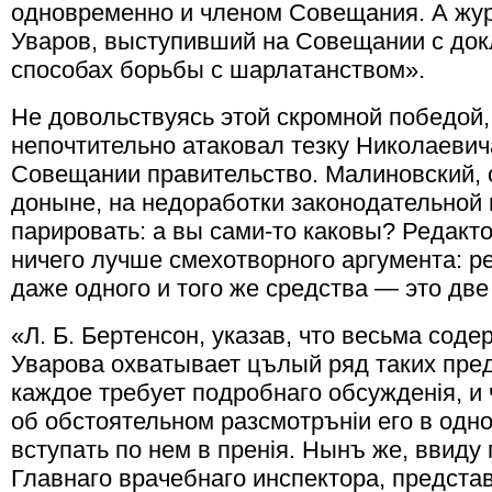
одновременно и членом Совещания. А жу
Уваров, выступивший на Совещании с до
способах борьбы с шарлатанством».
Не довольствуясь этой скромной победой
непочтительно атаковал тезку Николаевич
Совещании правительство. Малиновский, с
доныне, на недоработки законодательной 
парировать: а вы сами-то каковы? Редак
ничего лучше смехотворного аргумента: р
даже одного и того же средства — это дв
«Л. Б. Бертенсон, указав, что весьма сод
Уварова охватывает цълый ряд таких пред
каждое требует подробнаго обсужденiя, и 
об обстоятельном разсмотрънiи его в одн
вступать по нем в пренiя. Нынъ же, ввиду
Главнаго врачебнаго инспектора, предст