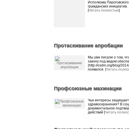
Исполкома Пироговского
гражданских инициатив
[
Читать полностью
]
Протаскивание апробации
Мы уже писали о том, чт
закону под видом обесп
(http://osdm.org/blog/2014
появился. [
Читать полно
Профсоюзные махинации
Чьи интересы защищает
здравоохранения? В соц
документальное подтве
действий [
Читать полно