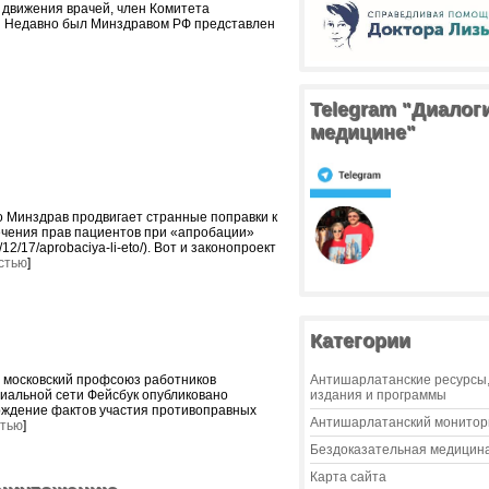
 движения врачей, член Комитета
. Недавно был Минздравом РФ представлен
Telegram "Диалог
медицине"
о Минздрав продвигает странные поправки к
ечения прав пациентов при «апробации»
/12/17/aprobaciya-li-eto/). Вот и законопроект
стью
]
Категории
 московский профсоюз работников
Антишарлатанские ресурсы
иальной сети Фейсбук опубликовано
издания и программы
рждение фактов участия противоправных
Антишарлатанский монитор
стью
]
Бездоказательная медицин
Карта сайта