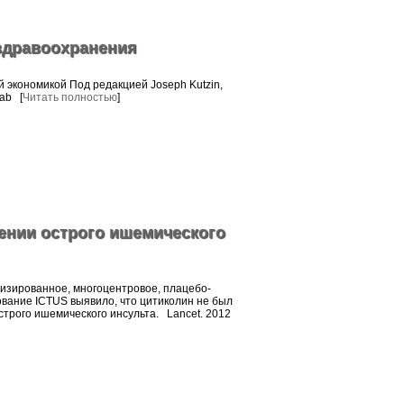
дравоохранения
 экономикой Под редакцией Joseph Kutzin,
kab [
Читать полностью
]
ении острого ишемического
зированное, многоцентровое, плацебо-
вание ICTUS выявило, что цитиколин не был
строго ишемического инсульта. Lancet. 2012