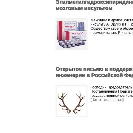
Этилметилгидроксипиридина
мозговым инсультом
Мексидол и другие: сис
инсульту А. Эрлих и Н. 
Обществом своего обзор
применительно [
Читать 
Открытое письмо в поддерж
инженерии в Российской Фе
Господин Председатель 
Постановления Правител
государственной регис
[
Читать полностью
]