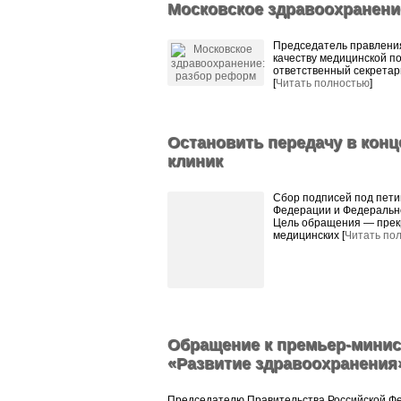
Московское здравоохранени
Председатель правлени
качеству медицинской п
ответственный секретар
[
Читать полностью
]
Остановить передачу в кон
клиник
Сбор подписей под пети
Федерации и Федерально
Цель обращения — прек
медицинских [
Читать по
Обращение к премьер-минис
«Развитие здравоохранения
Председателю Правительства Российской Ф