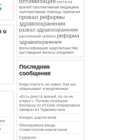
оптимизация
охота на
паллиативная медицина
врачей
паллиативная помощь
приписки
провал реформы
здравоохранения
развал здравоохранения
и о
реформа
рассеянный склероз
здравоохранения
шарлатанство
фальсификация
щитовидная железа
эпидемия
Последние
сообщения
Когда платить не нужно. Как нас
обманывают в медклиниках
«Есть реестр врачей, но он не
открыт». Почему погибшую
блогершу из Италии оперировала
,
лжеврач из Таджикистана
Конкурс шарлатанов
инг
Обезоружена банда
а
стоматологов-шарлатанов
Судороги…