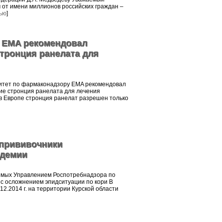
 от имени миллионов российских граждан –
ью
]
 EMA рекомендовал
тронция ранелата для
митет по фармаконадзору EMA рекомендовал
ие стронция ранелата для лечения
 в Европе стронция ранелат разрешен только
ипрививочники
идемии
мых Управлением Роспотребнадзора по
и с осложнением эпидситуации по кори В
.12.2014 г. на территории Курской области