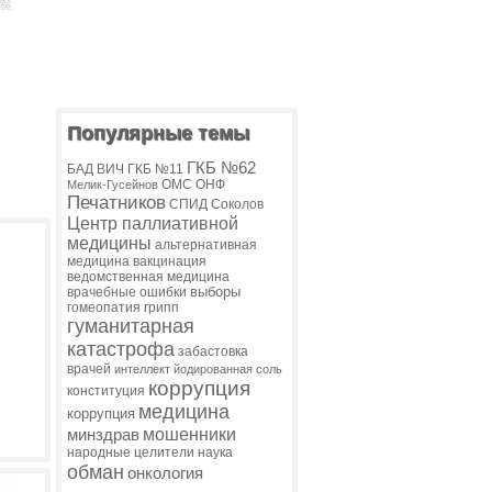
Популярные темы
ГКБ №62
БАД
ВИЧ
ГКБ №11
ОМС
ОНФ
Мелик-Гусейнов
Печатников
СПИД
Соколов
Центр паллиативной
медицины
альтернативная
медицина
вакцинация
ведомственная медицина
выборы
врачебные ошибки
гомеопатия
грипп
гуманитарная
катастрофа
забастовка
врачей
интеллект
йодированная соль
коррупция
конституция
медицина
коррупция
мошенники
минздрав
народные целители
наука
обман
онкология