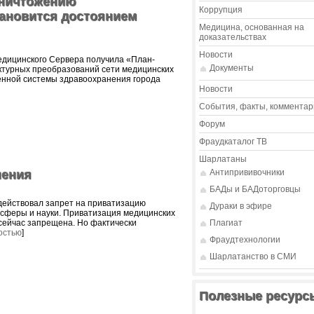
уничтожению
Коррупция
ановится достоянием
Медицина, основанная на
доказательствах
Новости
едицинского Сервера получила «План-
Документы
ктурных преобразований сети медицинских
енной системы здравоохранения города
Новости
События, факты, комментар
Форум
Фраудкаталог ТВ
Шарлатаны
нения
Антипрививочники
БАДы и БАДоторговцы
действовал запрет на приватизацию
Дураки в эфире
сферы и науки. Приватизация медицинских
 сейчас запрещена. Но фактически
Плагиат
остью
]
Фраудтехнологии
Шарлатанство в СМИ
Полезные ресурс