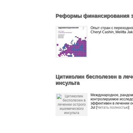
Реформы финансирования з
Опыт стран с переходной
Cheryl Cashin, Melitta Ja
Цитиколин бесполезен в леч
инсульта
Международное, рандоми
контролируемое исследо
эффективен в лечении о
Jul [
Читать полностью
]