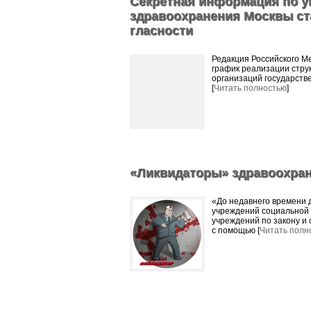
Секретная информация по 
здравоохранения Москвы ст
гласности
Редакция Российского М
график реализации стру
организаций государств
[
Читать полностью
]
«Ликвидаторы» здравоохра
«До недавнего времени 
учреждений социальной 
учреждений по закону и
с помощью [
Читать полн