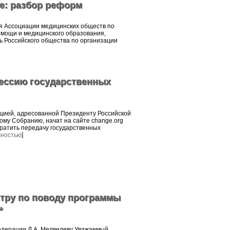
е: разбор реформ
я Ассоциации медицинских обществ по
омощи и медицинского образования,
ь Российского общества по организации
цессию государственных
цией, адресованной Президенту Российской
му Собранию, начат на сайте change.org
ратить передачу государственных
лностью
]
тру по поводу программы
»
едерации Д.А. Медведеву Уважаемый