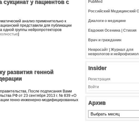
 сукцинат у пациентов с
PubMed
Российский Медицинский 
Диалоги о медицине
тематический анализ применительно к
Грацианский представили для публикации
а одной группы нейропротекторов
Евдокия Осенина | Стихия
полностью
]
Врач и гражданин
Невросайт | Журнал для
неврологов и нейрофизиол
Insider
ку развития генной
дерации
Регистрация
Войти
правительства, После подписания Вами
ьства РФ от 23 сентября 2013 г. № 839 «О
трации генно-инженерно-модифицированных
Архив