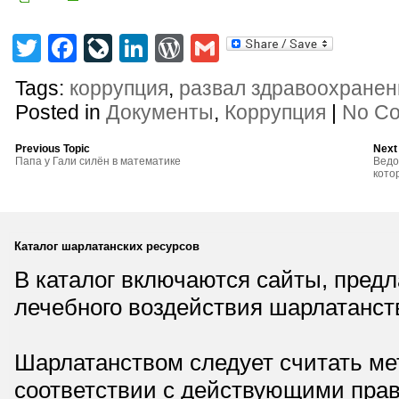
Twitter
Facebook
LiveJournal
LinkedIn
WordPress
Gmail
Tags:
коррупция
,
развал здравоохранен
Posted in
Документы
,
Коррупция
|
No C
Previous Topic
Next
Папа у Гали силён в математике
Ведо
кото
Каталог шарлатанских ресурсов
В каталог включаются сайты, пред
лечебного воздействия шарлатанст
Шарлатанством следует считать мет
соответствии с действующими прав