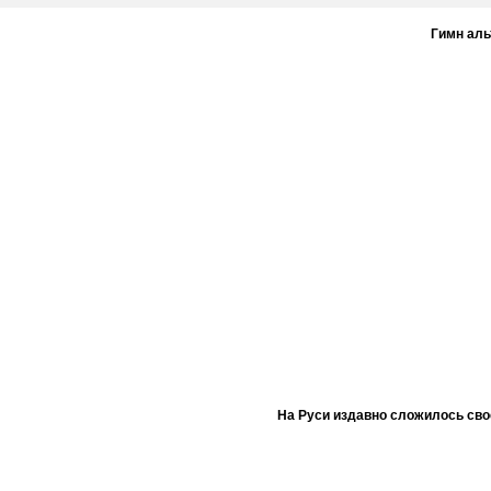
Гимн ал
На Руси издавно сложилось сво