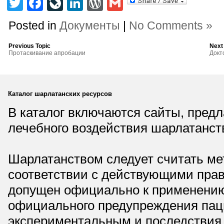
Twitter
Facebook
LiveJournal
LinkedIn
WordPress
Gmail
Posted in
Документы
|
No Comments »
Previous Topic
Next
Протаскивание апробации
Докт
Каталог шарлатанских ресурсов
В каталог включаются сайты, пред
лечебного воздействия шарлатанст
Шарлатанством следует считать мет
соответствии с действующими прав
допущен официально к применению,
официального предупреждения паци
экспериментальным и последствия 