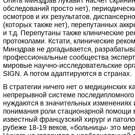
Опять Минздрав лукавит насчет скринин
обследований просто нет), периодичес
осмотров и их результатов, диспансерн
(которых также нет), перепутанных акк
и т.д. Перепутаны также клинические р
протоколами. Кстати, клинические реко
Минздрав не догадывается, разрабатыв
профессиональные сообщества эксперт
мировые научно-исследовательские орг
SIGN. А потом адаптируются в странах.
В стратегии ничего нет о медицинских ка
непрерывной системе последипломного 
нуждаются в значительных изменениях 
понимания роли стационарной помощи в
известный французский хирург и патоло
рубеже 18-19 веков, «больницы- это ме