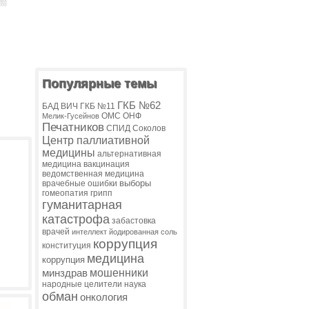
Популярные темы
ГКБ №62
БАД
ВИЧ
ГКБ №11
ОМС
ОНФ
Мелик-Гусейнов
Печатников
СПИД
Соколов
Центр паллиативной
медицины
альтернативная
медицина
вакцинация
ведомственная медицина
выборы
врачебные ошибки
гомеопатия
грипп
гуманитарная
катастрофа
забастовка
врачей
интеллект
йодированная соль
коррупция
конституция
медицина
коррупция
мошенники
минздрав
народные целители
наука
обман
онкология