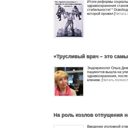
Итоги реформы социаль
здравоохранения станов
стабильности! * Освобод
которой прожил [
Читать
«Трусливый врач – это сам
Эндокринолог Ольга Деми
пациентов вышла на ули
здравоохранения, после 
клиники. [
Читать полнос
На роль козлов отпущения н
Введение уголовной отв