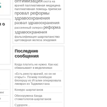
оптимизация
охота на
паллиативная медицина
врачей
паллиативная помощь
приписки
провал реформы
здравоохранения
развал здравоохранения
и о
реформа
рассеянный склероз
здравоохранения
шарлатанство
фальсификация
щитовидная железа
эпидемия
Последние
сообщения
Когда платить не нужно. Как нас
обманывают в медклиниках
«Есть реестр врачей, но он не
открыт». Почему погибшую
блогершу из Италии оперировала
,
лжеврач из Таджикистана
Конкурс шарлатанов
инг
Обезоружена банда
а
стоматологов-шарлатанов
Судороги…