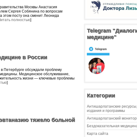
правительства Москвы Анастасия
елем Сергея Собянина по вопросам
На этом посту она сменит Леонида
Читать полностью
]
Telegram "Диалог
медицине"
едицине в России
 в Петербурге обсуждали проблему
медицины. Медицинское обслуживание,
лжительность жизни — ключевые проблемы
стью
]
Категории
Антишарлатанские ресурсы
издания и программы
Антишарлатанский монитор
 эвтаназию тяжело больной
Бездоказательная медицин
Карта сайта