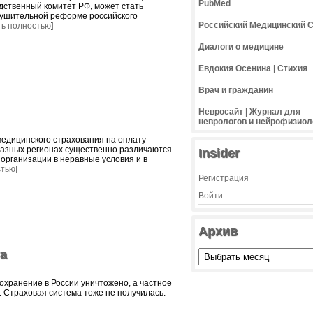
PubMed
дственный комитет РФ, может стать
рушительной реформе российского
Российский Медицинский 
ть полностью
]
Диалоги о медицине
Евдокия Осенина | Стихия
Врач и гражданин
Невросайт | Журнал для
неврологов и нейрофизиол
едицинского страхования на оплату
азных регионах существенно различаются.
Insider
организации в неравные условия и в
стью
]
Регистрация
Войти
Архив
а
охранение в России уничтожено, а частное
ь. Страховая система тоже не получилась.