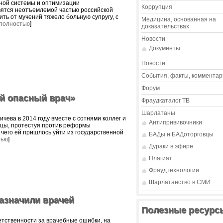
ной системы и оптимизации
Коррупция
ятся неотъемлемой частью российской
ить от мучений тяжело больную супругу, с
Медицина, основанная на
 полностью
]
доказательствах
Новости
Документы
Новости
События, факты, комментар
Форум
ый опасный врач»
Фраудкаталог ТВ
Шарлатаны
чева в 2014 году вместе с сотнями коллег и
Антипрививочники
цы, протестуя против реформы
чего ей пришлось уйти из государственной
БАДы и БАДоторговцы
тью
]
Дураки в эфире
Плагиат
Фраудтехнологии
Шарлатанство в СМИ
азначили врачей
Полезные ресурс
етственности за врачебные ошибки, на