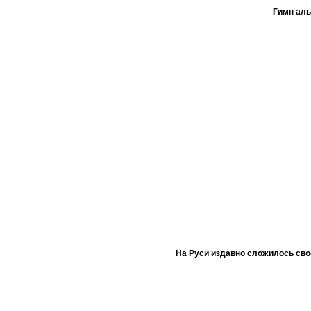
Гимн ал
На Руси издавно сложилось сво