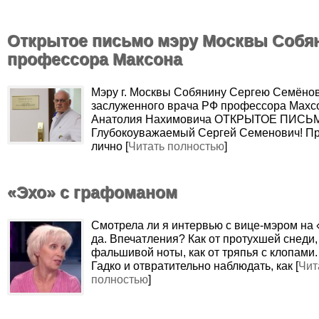
Открытое письмо мэру Москвы Собян
профессора Максона
Мэру г. Москвы Собянину Сергею Семёнов
заслуженного врача РФ профессора Махс
Анатолия Нахимовича ОТКРЫТОЕ ПИСЬ
Глубокоуважаемый Сергей Семенович! П
лично [
Читать полностью
]
«Эхо» с графоманом
Смотрела ли я интервью с вице-мэром на 
да. Впечатления? Как от протухшей снеди, 
фальшивой ноты, как от тряпья с клопами.
Гадко и отвратительно наблюдать, как [
Чит
полностью
]