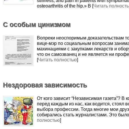
stiffness, and pain in patients with symptomat
osteoarthritis of the hip.» В [
Читать полност
С особым цинизмом
Вопреки неоспоримым доказательствам тог
вице-мэр по социальным вопросам заним
махинациями с закупками лекарств и обор
что он самозванец и не является ни проф
[
Читать полностью
]
Нездоровая зависимость
перед каждым из нас, как водится, стоял 
выбора профессии. Тогда многие мои друз
собирались стать журналистами. Это было
полностью
]