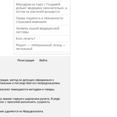
Минздрав на пару с Госдумой
добьют медицину окончательно, а
потом за учителей возьмутся
Права пациента и обязанности
страховой компании
Уровень нашей медицинской
системы
Кого лечить?
Рецепт — либеральный, исход —
летальный
Регистрация
Войти
трации, метод не допущен официально к
нтальным и последствия его непредсказуемы.
 каталог помещаются методики и товары,
а звание главного шарлатана рунета. В ряде
рос с просьбой разъяснить сущность
ем удаляется из Фраудкаталога.