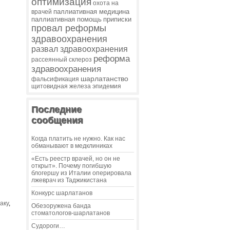
оптимизация
охота на
паллиативная медицина
врачей
паллиативная помощь
приписки
провал реформы
здравоохранения
развал здравоохранения
реформа
рассеянный склероз
здравоохранения
шарлатанство
фальсификация
щитовидная железа
эпидемия
Последние
сообщения
Когда платить не нужно. Как нас
обманывают в медклиниках
«Есть реестр врачей, но он не
открыт». Почему погибшую
блогершу из Италии оперировала
лжеврач из Таджикистана
Конкурс шарлатанов
аку
,
Обезоружена банда
стоматологов-шарлатанов
Судороги…