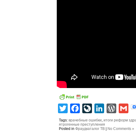
Twitter
Facebook
LiveJourn
Linked
Wor
G
Tags:
врачебные ошибки
,
итоги реформ здр
ятрогенные преступления
Posted in
Фраудкаталог ТВ
|
No Comments »