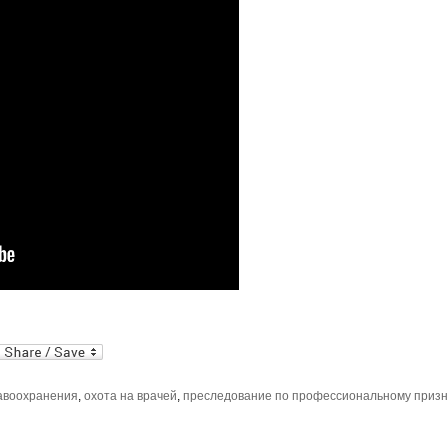
al
In
dPress
mail
авоохранения
,
охота на врачей
,
преследование по профессиональному призн