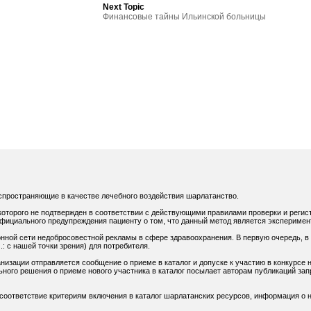
Next Topic
Финансовые тайны Ильинской больницы
спространяющие в качестве лечебного воздействия шарлатанство.
оторого не подтвержден в соответствии с действующими правилами проверки и регис
официального предупреждения пациенту о том, что данный метод является экспериме
нной сети недобросовестной рекламы в сфере здравоохранения. В первую очередь, в
: с нашей точки зрения) для потребителя.
низации отправляется сообщение о приеме в каталог и допуске к участию в конкурсе н
ного решения о приеме нового участника в каталог посылает авторам публикаций зап
 соответствие критериям включения в каталог шарлатанских ресурсов, информация о н