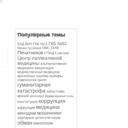
Популярные темы
ГКБ №62
БАД
ВИЧ
ГКБ №11
ОМС
ОНФ
Мелик-Гусейнов
Печатников
СПИД
Соколов
Центр паллиативной
медицины
альтернативная
медицина
вакцинация
ведомственная медицина
выборы
врачебные ошибки
гомеопатия
грипп
гуманитарная
катастрофа
забастовка
врачей
интеллект
йодированная соль
коррупция
конституция
медицина
коррупция
мошенники
минздрав
народные целители
наука
обман
онкология