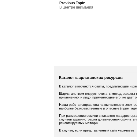
Previous Topic
В центре внимания
Каталог шарлатанских ресурсов
В каталог включаются сайты, предлагающие и ра
Шарлатанством следует считать метод, эффект к
применению, и лицо, применяющее его, не дает 
Наша работа направлена на выявление в электро
наиболее безнравственные и опасные (прим. адм.
При размещении ссылки в каталоге на адрес орга
случаев администрация до вынесения окончатель
рекламируемых методик.
В случае, если представленный сайт утрачивает