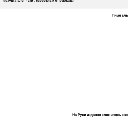
Фраудкаталог - сайт, свободный от рекламы
Гимн ал
На Руси издавно сложилось сво