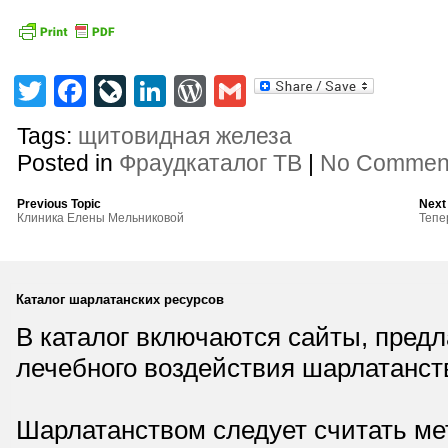
Twitter
Facebook
LiveJournal
LinkedIn
WordPress
Gmail
Tags:
щитовидная железа
Posted in
Фраудкаталог ТВ
|
No Commen
Previous Topic
Next
Клиника Елены Мельниковой
Тепе
Каталог шарлатанских ресурсов
В каталог включаются сайты, пред
лечебного воздействия шарлатанст
Шарлатанством следует считать мет