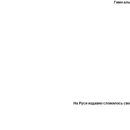
Гимн ал
На Руси издавно сложилось сво