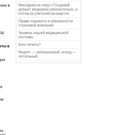
Минздрав на пару с Госдумой
енно в
добьют медицину окончательно, а
потом за учителей возьмутся
Права пациента и обязанности
страховой компании
од
Уровень нашей медицинской
системы
Кого лечить?
оты в
Рецепт — либеральный, исход —
летальный
дых
их
ие
по