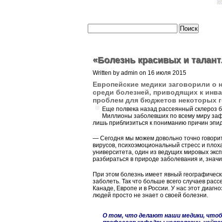
«Болезнь красивых и талан
Written by admin on 16 июля 2015
Европейские медики заговорили о 
среди болезней, приводящих к инва
проблем для бюджетов некоторых 
Еще полвека назад рассеянный склероз 
Миллионы заболевших по всему миру заф
лишь приблизиться к пониманию причин эпи
— Сегодня мы можем довольно точно говорит
вирусов, психоэмоциональный стресс и плох
университета, один из ведущих мировых экс
разбираться в природе заболевания и, значит
При этом болезнь имеет явный географически
заболеть. Так что больше всего случаев рас
Канаде, Европе и в России. У нас этот диагн
людей просто не знает о своей болезни.
О том, что делают наши медики, чтоб