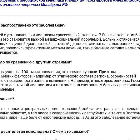
ирургии и медицинской генетики РНИМУ им. Н.И.Пирогова Алексей Бойко
 главного невролога Минздрава РФ.
 распространено это заболевание?
ей с установленным диагнозом «рассеянный склероз». В России склерозом б
и это становится важной медико-социальной проблемой. Больных становится
ервых, с лучшей диагностикой — точный диагноз ставится на самых ранних ст
рых, появились эффективные методы лечения, такие больные сегодня намного
ичивается.
ало по сравнению с другими странами?
 случаев на 100 тысяч населения, это средние уровни. При этом
многих факторов, например от этнического состава региона, особенностей
ле от возможности раннего выявления. Например, в некоторых регионах Росс
стью для точной диагностики и контроля над состоянием больных рассеянны
 меньше.
больше?
в северных и центральных регионах европейской части страны, но в последн
ных областях, в том числе в северокавказских республиках, а также в Восточ
лом в мире чаще болеют европейские народы, в Азии это заболевание встреч
 десятилетия помолодела? С чем это связано?