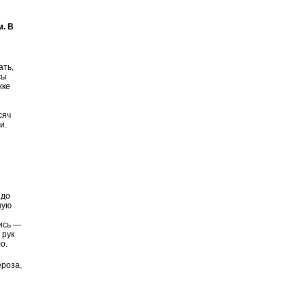
. В
ать,
сы
жке
и
сяч
и.
 до
ную
лись —
 рук
о.
ероза,