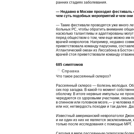
ранних стадиях заболевания.
— Недавно в Москве проходил фестиваль «
чем суть подобных мероприятий и чем они
— Такие фестивали проводятся уже много ле
больных РС, чтобы обратить внимание общест
насколько талантливы и адаптированы могут 
перед обществом о том, чем еще можно им п
врачей-неврологов. Например, недавно совм
приветствовала команду парусника, составл
Атлантический океан из Лиссабона в Бостон 
врачей стоя приветствовали команду отважн
685 симптомов
Справка
Что такое рассеянный склероз?
Рассеянный склероз — болезнь молодых. Обыч
сих пор загадка. В какой-то момент собстве
оболочку. В итоге нервные импульсы не про
чередуются со здоровыми участками, оказыва
в спинном или головном мозге,— у человека
или ног, нетвердость походки и так далее. Д
Известный американский невропатолог Джон 
и ни один из них не является эксклюзивным,
только после исследования с помощью МРТ.
Сегодня в мире рассеянным склерозом более