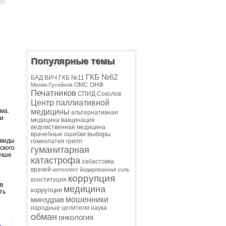
Популярные темы
ГКБ №62
БАД
ВИЧ
ГКБ №11
ОМС
ОНФ
Мелик-Гусейнов
Печатников
СПИД
Соколов
Центр паллиативной
ма.
медицины
альтернативная
ли
медицина
вакцинация
ведомственная медицина
выборы
врачебные ошибки
 виды
гомеопатия
грипп
ского
гуманитарная
учше
катастрофа
забастовка
врачей
интеллект
йодированная соль
коррупция
конституция
в
медицина
коррупция
ть
мошенники
минздрав
народные целители
наука
обман
онкология