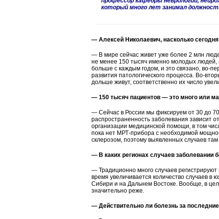
профессор кафедры неврологии, нейрох
который много лет занимал должность
— Алексей Николаевич, насколько сегодня
— В мире сейчас живет уже более 2 млн люд
не менее 150 тысяч именно молодых людей, 
больше с каждым годом, и это связано, во-п
развития патологического процесса. Во-вто
дольше живут, соответственно их число увел
— 150 тысяч пациентов — это много или м
— Сейчас в России мы фиксируем от 30 до 70
распространенность заболевания зависит от 
организации медицинской помощи, в том чис
пока нет МРТ-прибора с необходимой мощно
склерозом, поэтому выявленных случаев там
— В каких регионах случаев заболевании 
— Традиционно много случаев регистрируют 
время увеличивается количество случаев в юж
Сибири и на Дальнем Востоке. Вообще, в це
значительно реже.
— Действительно ли болезнь за последние