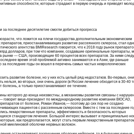
гнитивные способности, которые страдают в первую очередь и приводят моло
и за последнее десятилетие смогли добиться прогресса
возрасте, что ложится на плечи государства дополнительным экономическим
 препаратов, приостанавливающих развитие рассеянного склероза, стал одн
ического агентства BMIResearch говорится, что к 2018 году рынок препарато
млрд долларов, при том что компании, создавшие оригинальные препараты, 
 на рынке — США, производящие 60 процентов всех препаратов. За ними след
последнее время этой проблемой активно занимаются и в Азии, где раньше
о за последние годы он вошел в перечень самых частых неврологических
ить развитие болезни, но у них есть целый ряд недостатков. Во-первых, они
ь нельзя, во-вторых, они очень дороги (в России лечение обходится в 30-40 
ют болезнь, а только приостанавливают ее течение.
ины которого до конца неизвестны, а механизмы развития связаны с наруше
,— говорит вице-президент по международному развитию компании BIOCAD,
епаратов от болезни, Роман Иванов,— поэтому до сих пор не создано
ечивающих пациентов с рассеянным склерозом. Вместе с тем за последние г
ились лекарственные препараты, эффективность и безопасность которых
ающихся стандартом лечения. Большой интерес вызывает и принципиально н
 которые, как предполагается, могут стать первым лекарственным препаратом
ной миелиновой оболочки нервных волокон.
оления останавливают разрушение оболочки нейронов, то в будущем ученые