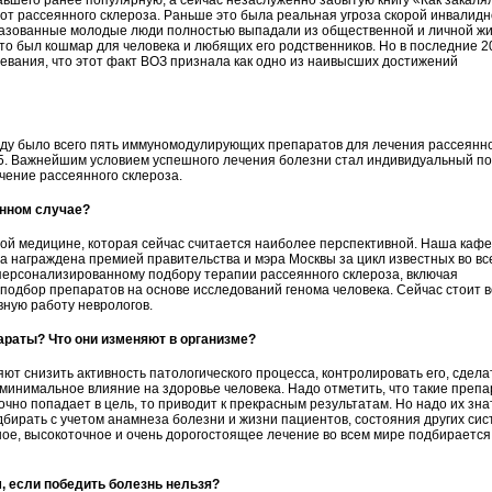
авшего ранее популярную, а сейчас незаслуженно забытую книгу «Как закаля
 от рассеянного склероза. Раньше это была реальная угроза скорой инвалидн
разованные молодые люди полностью выпадали из общественной и личной жи
то был кошмар для человека и любящих его родственников. Но в последние 2
левания, что этот факт ВОЗ признала как одно из наивысших достижений
оду было всего пять иммуномодулирующих препаратов для лечения рассеянн
е 15. Важнейшим условием успешного лечения болезни стал индивидуальный п
чение рассеянного склероза.
анном случае?
ой медицине, которая сейчас считается наиболее перспективной. Наша каф
ла награждена премией правительства и мэра Москвы за цикл известных во вс
персонализированному подбору терапии рассеянного склероза, включая
 подбор препаратов на основе исследований генома человека. Сейчас стоит 
вную работу неврологов.
раты? Что они изменяют в организме?
снизить активность патологического процесса, контролировать его, сделат
 минимальное влияние на здоровье человека. Надо отметить, что такие преп
очно попадает в цель, то приводит к прекрасным результатам. Но надо их зна
дбирать с учетом анамнеза болезни и жизни пациентов, состояния других сист
ное, высокоточное и очень дорогостоящее лечение во всем мире подбирается
, если победить болезнь нельзя?