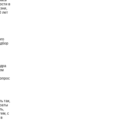
лась
ости в
зни,
0 лет
ого
одбор
едра
ем
вопрос
ь так,
араты
ть,
ем, с
 в