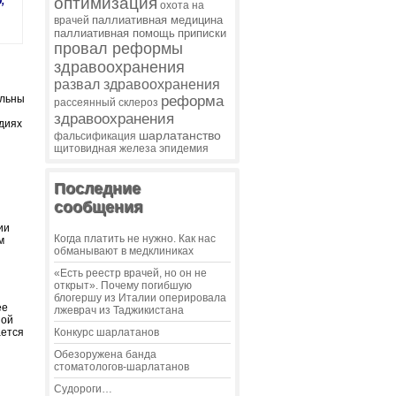
оптимизация
,
охота на
паллиативная медицина
врачей
паллиативная помощь
приписки
провал реформы
здравоохранения
развал здравоохранения
ольны
реформа
рассеянный склероз
здравоохранения
адиях
шарлатанство
фальсификация
щитовидная железа
эпидемия
Последние
сообщения
ии
Когда платить не нужно. Как нас
м
обманывают в медклиниках
«Есть реестр врачей, но он не
открыт». Почему погибшую
блогершу из Италии оперировала
ее
лжеврач из Таджикистана
ной
ается
Конкурс шарлатанов
Обезоружена банда
стоматологов-шарлатанов
Судороги…