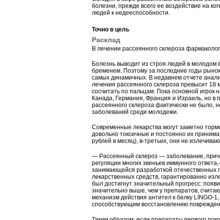
болезни, прежде всего ее воздействие на ко
людей к недееспособности.
Точно в цель
Расклад
В лечении рассеянного склероза фармаколог
Болезнь выводит из строя людей в молодом 
бременем. Поэтому за последние годы рынок
самых динамичных. В недавнем отчете аналит
лечения рассеянного склероза превысит 18 
сосчитать по пальцам. Пока основной игрок
Канада, Германия, Франция и Израиль, но в 
рассеянного склероза фактически не было, н
заболеваний среди молодежи.
Современные лекарства могут заметно тормоз
довольно токсичные и постоянно их принимат
рублей в месяц), в-третьих, они не излечива
— Рассеянный склероз — заболевание, прич
регуляции многих звеньев иммунного ответа
занимающейся разработкой отечественных пр
лекарственных средств, гарантированно изл
был достигнут значительный прогресс: появ
значительно выше, чем у препаратов, счит
механизм действия антител к белку LINGO-1,
способствующим восстановлению поврежден
Таким образом, если препараты первого пок