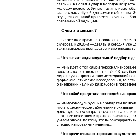
жизни писателя Николая Островского, напис
сталь». Он болел и умер в молодом возрасте
молодом возрасте. Умные, талантливые, об
становились обузой для семьи и общества. Э
осуществлен такой прогресс в лечении забо
современной медицины.
— С чем это связано?
— В арсенале врача-невролога еще в 2005 г
склероза, к 2010-м — девять, а сегодня уж
так называемых препаратов, изменяющих те
— Что значит индивидуальный подбор в д
— Речь идет о той самой персонализированн
вместе с коллективом центра в 2013 году бы
мире научно-практических исследований по 
фармакогенетические исследования, то есть
о внедрении научных разработок в повседне
— Что собой представляют подобные препа
— Иммуномодулирующие препараты позволяют 
что это хроническое заболевание оказывает
действуют как «лекарство-скальпель»: если т
знать все показания и противопоказания, по
учетом рисков, поэтому это высокоэффектив
специализированных клиниках.
— Что врачи считают хорошим результатом