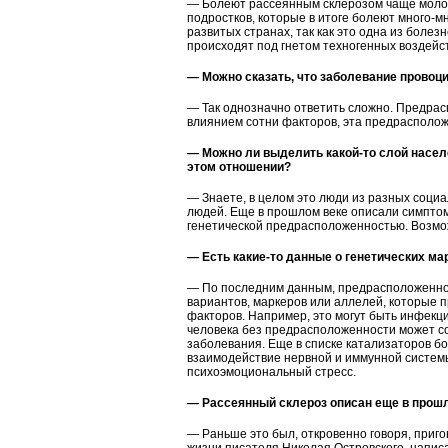
— Болеют рассеянным склерозом чаще молоды
подростков, которые в итоге болеют много-м
развитых странах, так как это одна из боле
происходят под гнетом техногенных воздейст
— Можно сказать, что заболевание провоц
— Так однозначно ответить сложно. Предрас
влиянием сотни факторов, эта предрасполож
— Можно ли выделить какой-то слой насел
этом отношении?
— Знаете, в целом это люди из разных социа
людей. Еще в прошлом веке описали симптом 
генетической предрасположенностью. Возмож
— Есть какие-то данные о генетических ма
— По последним данным, предрасположеннос
вариантов, маркеров или аллелей, которые п
факторов. Например, это могут быть инфекц
человека без предрасположенности может со
заболевания. Еще в списке катализаторов б
взаимодействие нервной и иммунной системы
психоэмоциональный стресс.
— Рассеянный склероз описан еще в прошл
— Раньше это был, откровенно говоря, приго