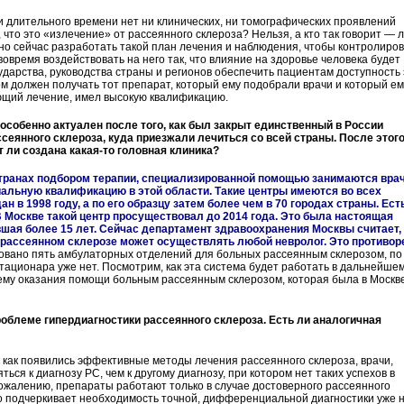
 длительного времени нет ни клинических, ни томографических проявлений
 что это «излечение» от рассеянного склероза? Нельзя, а кто так говорит — 
но сейчас разработать такой план лечения и наблюдения, чтобы контролиро
вовремя воздействовать на него так, что влияние на здоровье человека будет
дарства, руководства страны и регионов обеспечить пациентам доступность 
м должен получать тот препарат, который ему подобрали врачи и который ем
ающий лечение, имел высокую квалификацию.
особенно актуален после того, как был закрыт единственный в России
еянного склероза, куда приезжали лечиться со всей страны. После этог
ли создана какая-то головная клиника?
странах подбором терапии, специализированной помощью занимаются врач
альную квалификацию в этой области. Такие центры имеются во всех
н в 1998 году, а по его образцу затем более чем в 70 городах страны. Ест
 Москве такой центр просуществовал до 2014 года. Это была настоящая
шая более 15 лет. Сейчас департамент здравоохранения Москвы считает,
и рассеянном склерозе может осуществлять любой невролог. Это противор
овано пять амбулаторных отделений для больных рассеянным склерозом, по
ационара уже нет. Посмотрим, как эта система будет работать в дальнейшем
ему оказания помощи больным рассеянным склерозом, которая была в Москв
роблеме гипердиагностики рассеянного склероза. Есть ли аналогичная
ак как появились эффективные методы лечения рассеянного склероза, врачи,
ься к диагнозу РС, чем к другому диагнозу, при котором нет таких успехов в
сожалению, препараты работают только в случае достоверного рассеянного
то подчеркивает необходимость точной, дифференциальной диагностики уже 