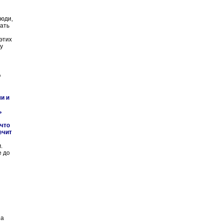
люди,
вать
этих
у
о
и и
ь
 что
ечит
.
е до
на