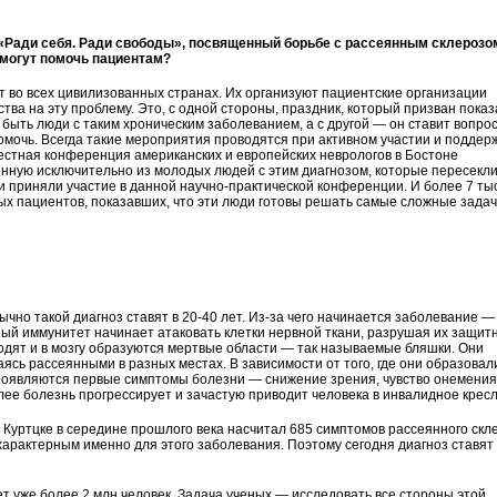
Ради себя. Ради свободы», посвященный борьбе с рассеянным склерозом
 могут помочь пациентам?
т во всех цивилизованных странах. Их организуют пациентские организации
ва на эту проблему. Это, с одной стороны, праздник, который призван показ
быть люди с таким хроническим заболеванием, а с другой — он ставит вопро
омочь. Всегда такие мероприятия проводятся при активном участии и поддер
естная конференция американских и европейских неврологов в Бостоне
енную исключительно из молодых людей с этим диагнозом, которые пересекл
и приняли участие в данной научно-практической конференции. И более 7 ты
ых пациентов, показавших, что эти люди готовы решать самые сложные задач
но такой диагноз ставят в 20-40 лет. Из-за чего начинается заболевание —
нный иммунитет начинает атаковать клетки нервной ткани, разрушая их защит
ходят и в мозгу образуются мертвые области — так называемые бляшки. Они
ясь рассеянными в разных местах. В зависимости от того, где они образова
 появляются первые симптомы болезни — снижение зрения, чувство онемения
алее болезнь прогрессирует и зачастую приводит человека в инвалидное кресл
Куртцке в середине прошлого века насчитал 685 симптомов рассеянного скл
 характерным именно для этого заболевания. Поэтому сегодня диагноз ставят
т уже более 2 млн человек. Задача ученых — исследовать все стороны этой