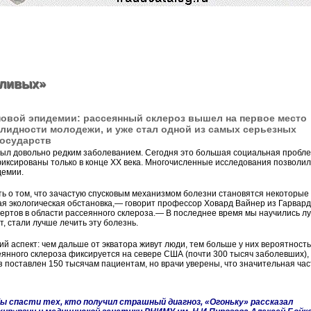
тливых»
новой эпидемии: рассеянный склероз вышел на первое место
лидности молодежи, и уже стал одной из самых серьезных
государств
был довольно редким заболеванием. Сегодня это большая социальная пробле
иксированы только в конце ХХ века. Многочисленные исследования позволи
демии.
ь о том, что зачастую спусковым механизмом болезни становятся некоторые
ая экологическая обстановка,— говорит профессор Ховард Вайнер из Гарвард
пертов в области рассеянного склероза.— В последнее время мы научились л
, стали лучше лечить эту болезнь.
й аспект: чем дальше от экватора живут люди, тем больше у них вероятность
сеянного склероза фиксируется на севере США (почти 300 тысяч заболевших), 
оз поставлен 150 тысячам пациентам, но врачи уверены, что значительная час
ы спасти тех, кто получил страшный диагноз, «Огоньку» рассказал