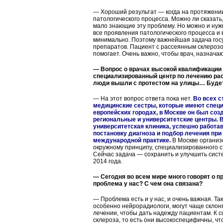
— Хороший результат — когда на протяжении
патологического процесса. Можно ли сказать,
мало знающие эту проблему. Но можно и нуж
все проявления патологического процесса и 
минимально. Поэтому важнейшая задача госу
препаратов. Пациент с рассеянным склерозо
помогает. Очень важно, чтобы врач, назнач
— Вопрос о врачах высокой квалификации 
специализированный центр по лечению расс
люди вышли с протестом на улицы… Будет 
— На этот вопрос ответа пока нет.
Во всех 
медицинские сестры, которые имеют специ
европейских городах, в Москве он был созда
региональные и университетские центры. В
университетская клиника, успешно работав
постановку диагноза и подбор лечения пр
международной практике.
В Москве организ
окружному принципу, специализированного ст
Сейчас задача — сохранить и улучшить сист
2014 года.
— Сегодня во всем мире много говорят о п
проблема у нас? С чем она связана?
— Проблема есть и у нас, и очень важная. Т
особенно нейрорадиологи, могут чаще склонят
лечении, чтобы дать надежду пациентам. К 
склероза, то есть они высокоспецифичны, ч