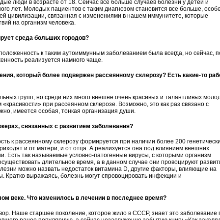
е люди в возрасте от 18. Сейчас все больше случаев болезни у детей и
ного лет. Молодых пациентов с таким диагнозом становится все больше, особ
зней цивилизации, связанная с изменениями в нашем иммунитете, которые
вий на организм человека.
ирует среда больших городов?
положенность к таким аутоиммунным заболеванием была всегда, но сейчас, п
енность реализуется намного чаще.
ения, который более подвержен рассеянному склерозу? Есть какие-то раб
льных групп, но среди них много внешне очень красивых и талантливых моло
«красивости» при рассеянном склерозе. Возможно, это как раз связано с
но, имеется особая, тонкая организация души.
ркерах, связанных с развитием заболевания?
ть к рассеянному склерозу формируется при наличии более 200 генетическ
риходят и от матери, и от отца. А реализуется она под влиянием внешних
ии. Есть так называемые условно-патогенные вирусы, с которыми организм
существовать длительное время, а в данном случае они провоцируют развит
олезни можно назвать недостаток витамина D, другие факторы, влияющие на
. Кратко выражаясь, болезнь могут спровоцировать инфекции и
ом веке. Что изменилось в лечении в последнее время?
вор. Наше старшее поколение, которое жило в СССР, знает это заболевание 