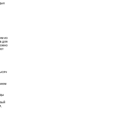
дых
им из
в для
можно
ует
тысяч
нием
оды
овый
,