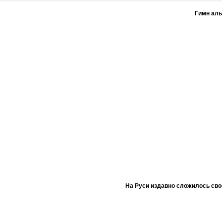
Гимн ал
На Руси издавно сложилось сво