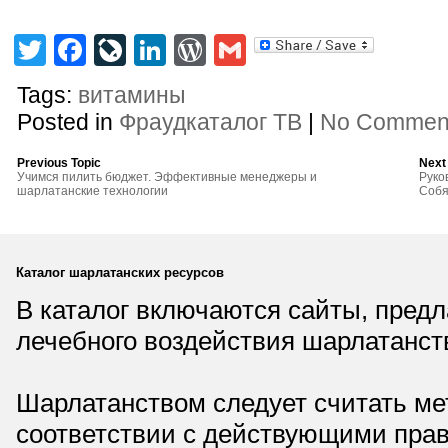
Twitter
Facebook
LiveJournal
LinkedIn
WordPress
Gmail
Tags:
витамины
Posted in
Фраудкаталог ТВ
|
No Commen
Previous Topic
Next
Учимся пилить бюджет. Эффективные менеджеры и
Руко
шарлатанские технологии
Собя
Каталог шарлатанских ресурсов
В каталог включаются сайты, пред
лечебного воздействия шарлатанст
Шарлатанством следует считать мет
соответствии с действующими прав