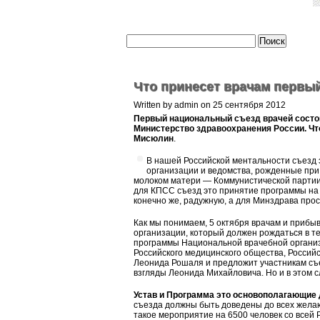
Что принесет врачам первы
Written by admin on 25 сентября 2012
Первый национальный съезд врачей состои
Министерство здравоохранения России. Чт
Мисюлин
.
В нашей Российской ментальности съезд 
организации и ведомства, рожденные при
молоком матери — Коммунистической партии
для КПСС съезд это принятие программы на 
конечно же, радужную, а для Минздрава прост
Как мы понимаем, 5 октября врачам и прибы
организации, который должен рождаться в т
программы Национальной врачебной организ
Российского медицинского общества, Росси
Леонида Рошаля и предложит участникам съе
взгляды Леонида Михайловича. Но и в этом с
Устав и Программа это основополагающие
съезда должны быть доведены до всех желаю
такое мероприятие на 6500 человек со всей