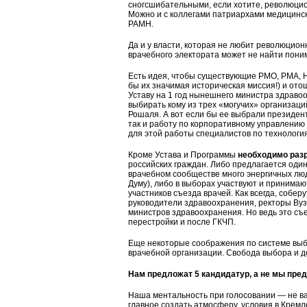
сногсшибательными, если хотите, революцио
Можно и с коллегами патриархами медицинско
РАМН.
Да и у власти, которая не любит революцио
врачебного электората может не найти пони
Есть идея, чтобы существующие РМО, РМА, 
бы их значимая историческая миссия!) и от
Уставу на 1 год нынешнего министра здравоо
выбирать кому из трех «могучих» организац
Рошаля. А вот если бы ее выбрали президен
так и работу по корпоративному управлению
для этой работы специалистов по технология
Кроме Устава и Программы
необходимо раз
российских граждан. Либо предлагается один
врачебном сообществе много энергичных люд
Думу), либо в выборах участвуют и принима
участников съезда врачей. Как всегда, собер
руководители здравоохранения, ректоры Вуз
министров здравоохранения. Но ведь это съе
перестройки и после ГКЧП.
Еще некоторые соображения по системе вы
врачебной организации. Свобода выбора и д
Нам предложат 5 кандидатур, а не мы пре
Наша ментальность при голосовании — не важ
главное создать атмосферу, условия в Кремл