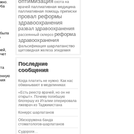
оптимизация
охота на
жно.
уба
паллиативная медицина
врачей
паллиативная помощь
приписки
провал реформы
здравоохранения
развал здравоохранения
 была
реформа
рассеянный склероз
о
здравоохранения
шарлатанство
фальсификация
чей,
щитовидная железа
эпидемия
ечет
Последние
ета
сообщения
венную
ния
Когда платить не нужно. Как нас
обманывают в медклиниках
«Есть реестр врачей, но он не
открыт». Почему погибшую
блогершу из Италии оперировала
лжеврач из Таджикистана
Конкурс шарлатанов
Обезоружена банда
стоматологов-шарлатанов
Судороги…