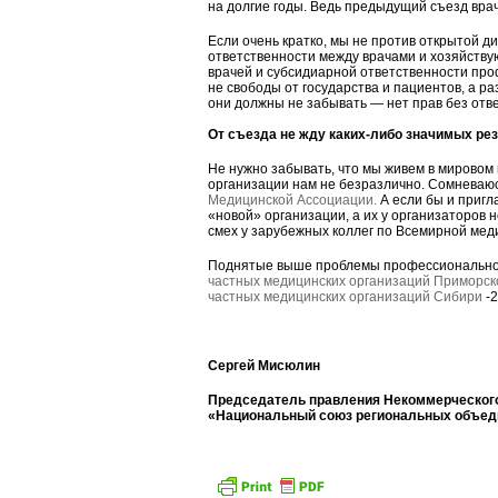
на долгие годы. Ведь предыдущий съезд врач
Если очень кратко, мы не против открытой 
ответственности между врачами и хозяйству
врачей и субсидиарной ответственности про
не свободы от государства и пациентов, а р
они должны не забывать — нет прав без отве
От съезда не жду каких-либо значимых рез
Не нужно забывать, что мы живем в мировом
организации нам не безразлично. Сомневаюсь
Медицинской Ассоциации.
А если бы и пригл
«новой» организации, а их у организаторов 
смех у зарубежных коллег по Всемирной мед
Поднятые выше проблемы профессиональног
частных медицинских организаций Приморск
частных медицинских организаций Сибири
-2
Сергей Мисюлин
Председатель правления Некоммерческог
«Национальный союз региональных объед