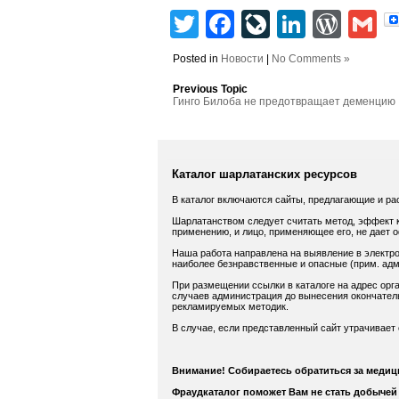
Twitter
Facebook
LiveJourn
Linked
Wor
G
Posted in
Новости
|
No Comments »
Previous Topic
Гинго Билоба не предотвращает деменцию
Каталог шарлатанских ресурсов
В каталог включаются сайты, предлагающие и ра
Шарлатанством следует считать метод, эффект к
применению, и лицо, применяющее его, не дает 
Наша работа направлена на выявление в электро
наиболее безнравственные и опасные (прим. адм.
При размещении ссылки в каталоге на адрес орга
случаев администрация до вынесения окончатель
рекламируемых методик.
В случае, если представленный сайт утрачивает
Внимание! Собираетесь обратиться за меди
Фраудкаталог поможет Вам не стать добычей