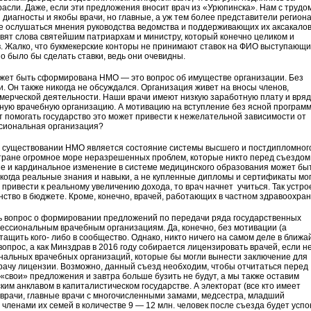
асли. Даже, если эти предложения вносит врач из «Урюпинска». Нам с трудо
и диагносты и якобы врачи, но главные, а уж тем более представители регион
е ослушаться мнения руководства ведомства и поддерживающих их аксакалов
авят слова святейшим патриархам и министру, который конечно целиком и
. Жалко, что букмекерские конторы не принимают ставок на ФИО выступающи
 было бы сделать ставки, ведь они очевидны.
ожет быть сформирована НМО — это вопрос об имуществе организации. Без
 Он также никогда не обсуждался. Организация живет на вносы членов,
мерческой деятельности. Наши врачи имеют низкую заработную плату и вряд
ную врачебную организацию. А мотивацию на вступление без ясной програм
 помогать государство это может привести к нежелательной зависимости от
ссиональная организация?
существовании НМО является состояние системы высшего и постдипломног
стране огромное море неразрешенных проблем, которые никто перед съездом 
е и кардинальное изменение в системе медицинского образования может бы
 когда реальные знания и навыки, а не купленные дипломы и сертификаты мо
 привести к реальному увеличению дохода, то врач начнет учиться. Так устро
инство в бюджете. Кроме, конечно, врачей, работающих в частном здравоохра
ь вопрос о формировании предложений по передачи ряда государственных
ссиональным врачебным организациям. Да, конечно, без мотивации (а
тащить кого- либо в сообщество. Однако, никто ничего на самом деле в ближ
 вопрос, а как Минздрав в 2016 году собирается лицензировать врачей, если н
нальных врачебных организаций, которые бы могли вынести заключение для
ачу лицензии. Возможно, данный съезд необходим, чтобы отчитаться перед
«свои» предложения и завтра больше бузить не будут, а мы также оставим
м анклавом в капиталистическом государстве. А электорат (все кто имеет
врачи, главные врачи с многочисленными замами, медсестра, младший
 членами их семей в количестве 9 — 12 млн. человек после съезда будет успо