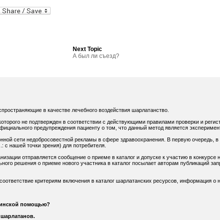
al
In
dPress
mail
Next Topic
А был ли съезд?
спространяющие в качестве лечебного воздействия шарлатанство.
оторого не подтвержден в соответствии с действующими правилами проверки и регис
официального предупреждения пациенту о том, что данный метод является экспериме
нной сети недобросовестной рекламы в сфере здравоохранения. В первую очередь, в
: с нашей точки зрения) для потребителя.
низации отправляется сообщение о приеме в каталог и допуске к участию в конкурсе н
ного решения о приеме нового участника в каталог посылает авторам публикаций зап
 соответствие критериям включения в каталог шарлатанских ресурсов, информация о н
цинской помощью?
 шарлатанов.