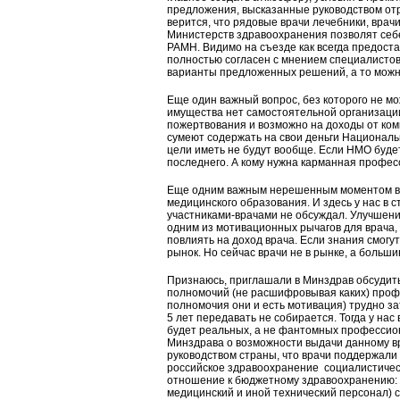
предложения, высказанные руководством отр
верится, что рядовые врачи лечебники, врач
Министерств здравоохранения позволят себ
РАМН. Видимо на съезде как всегда предост
полностью согласен с мнением специалистов
варианты предложенных решений, а то можно
Еще один важный вопрос, без которого не м
имущества нет самостоятельной организации.
пожертвования и возможно на доходы от ком
сумеют содержать на свои деньги Националь
цели иметь не будут вообще. Если НМО будет
последнего. А кому нужна карманная профе
Еще одним важным нерешенным моментом в 
медицинского образования. И здесь у нас в 
участниками-врачами не обсуждал. Улучшени
одним из мотивационных рычагов для врача,
повлиять на доход врача. Если знания смогут
рынок. Но сейчас врачи не в рынке, а больш
Признаюсь, приглашали в Минздрав обсудит
полномочий (не расшифровывая каких) профе
полномочия они и есть мотивация) трудно за
5 лет передавать не собирается. Тогда у нас
будет реальных, а не фантомных профессио
Минздрава о возможности выдачи данному вр
руководством страны, что врачи поддержали 
российское здравоохранение социалистически
отношение к бюджетному здравоохранению: 
медицинский и иной технический персонал) с