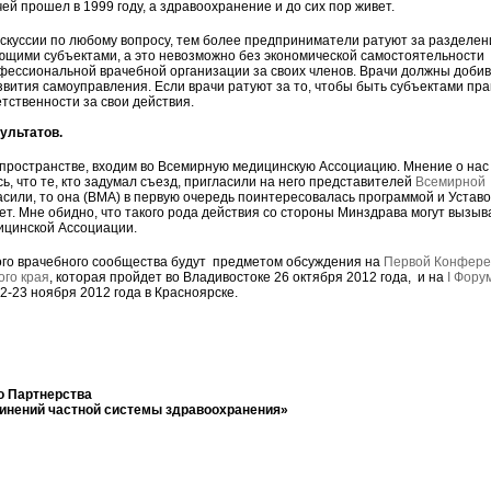
ей прошел в 1999 году, а здравоохранение и до сих пор живет.
дискуссии по любому вопросу, тем более предприниматели ратуют за разделен
ющими субъектами, а это невозможно без экономической самостоятельности
фессиональной врачебной организации за своих членов. Врачи должны доби
азвития самоуправления. Если врачи ратуют за то, чтобы быть субъектами пра
тственности за свои действия.
ультатов.
 пространстве, входим во Всемирную медицинскую Ассоциацию. Мнение о нас
, что те, кто задумал съезд, пригласили на него представителей
Всемирной
асили, то она (ВМА) в первую очередь поинтересовалась программой и Устав
нет. Мне обидно, что такого рода действия со стороны Минздрава могут вызыв
ицинской Ассоциации.
о врачебного сообщества будут предметом обсуждения на
Первой Конфере
ого края
, которая пройдет во Владивостоке 26 октября 2012 года, и на
I Фору
2-23 ноября 2012 года в Красноярске.
о Партнерства
инений частной системы здравоохранения»