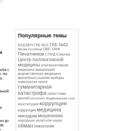
Популярные темы
ГКБ №62
БАД
ВИЧ
ГКБ №11
ОМС
ОНФ
Мелик-Гусейнов
ей
Печатников
СПИД
Соколов
Центр паллиативной
медицины
альтернативная
медицина
вакцинация
ебя с
ведомственная медицина
. Но
выборы
врачебные ошибки
у,
гомеопатия
грипп
гуманитарная
льной
катастрофа
забастовка
врачей
интеллект
йодированная соль
коррупция
конституция
же
медицина
коррупция
мошенники
минздрав
народные целители
наука
но до
обман
едь
онкология
ь