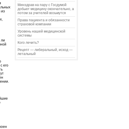
м
Минздрав на пару с Госдумой
альных
добьют медицину окончательно, а
 из
потом за учителей возьмутся
х,
Права пациента и обязанности
страховой компании
Уровень нашей медицинской
системы
 ли
Кого лечить?
мной
Рецепт — либеральный, исход —
летальный
о
с его
ть
гут
ен
нении.
айшие
е
коен