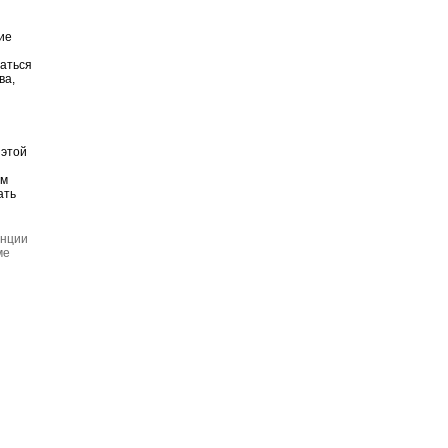
ие
ваться
ва,
 этой
ом
ать
нции
ме