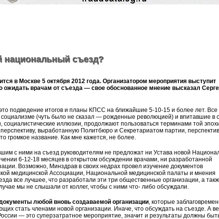
й национальный съезд?
тся в Москве 5 октября 2012 года. Организатором мероприятия выступит
о ожидать врачам от съезда — свое обоснованное мнение высказал Серг
это подведение итогов и планы КПСС на ближайшие 5-10-15 и более лет. Все
 социализме (чуть было не сказал — рожденные революцией) и впитавшие в с
, социалистические иллюзии, продолжают пользоваться терминами той эпохи
перспективу, выработанную Политбюро и Секретариатом партии, перспектив
о громкое название. Как мне кажется, не более.
вшим с ними на съезд руководителям не предложат ни Устава новой Национа
ечении 6-12-18 месяцев в открытом обсуждении врачами, ни разработанной
ации. Возможно, Минздрав в своих недрах провел изучение документов
йской медицинской Ассоциации, Национальной медицинской палаты и мнения
зда все лучшее, что разработали эти три общественные организации, а так
лучае мы не слышали от коллег, чтобы с ними что- либо обсуждали.
 документы любой вновь создаваемой организации
, которые заблаговремен
щих стать членами новой организации. Иначе, что обсуждать на съезде. А в
 России — это суперзатратное мероприятие, значит и результаты должны быт