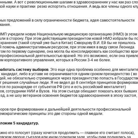
нными. А вот с революционными шагами в здравоохранении у нас как раз сло
й науки и практики резко испортить отношения. А ведь все члены одного кл
нных предложений в силу ограниченности бюджета, идея самостоятельности
мания.
НМП учредили новую Национальную медицинскую организацию (НМО) (в этом
ошли в сторону. При этом действующим президентом новой НМО избрали бы п
хранения (такой случай уже был в Китае) Скворцову В.И. Ей бы не пришлось
ий помочь административным ресурсом, при этом имея в виду связи Леонида
том по первому сценарию, она могла бы консолидировать как сообщество вра
 профессиональной деятельностью врачей. Но это возможно, если она привл
м корпоративного управления, которых в России 3-4 не более.
работать систему выборов
. Это еще одна проблема особенно для менталит
 кандидат, либо в уставе не ограничивается одним сроком президентство ( во
ей, не обязательно стремящихся через президентство попасть в Государст
ют решения случайные люди. Я не видел до 8 сентября принципов формирова
утся по разнарядке от субъектов РФ (это и есть российский менталитет)
ов, сотрудники НИИ и Вузов. На этом съезде обещают показать всех бывших
зд, а не шоу ветеранов освоения бюджетов здравоохранения в эпоху застоя,
боров при формировании и дальнейшей деятельности профессиональной
емократические принципы это две стороны одной медали.
дложим 5 кандидатур.
но кто голосует (сразу хочется продолжить — главное кто считает голоса),
евском дворце съездов или ином солидном зале, чтобы руки поднялись за