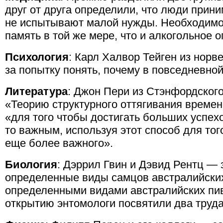
друг от друга определили, что люди прин
не испытывают малой нужды. Необходимос
память в той же мере, что и алкогольное 
Психология
: Карл Халвор Тейген из нор
за попытку понять, почему в повседневно
Литература
: Джон Пери из Стэнфордског
«Теорию структурного оттягивания времени
«для того чтобы достигать больших успехо
то важным, используя этот способ для того
еще более важного».
Биология
: Дэррил Гвин и Дэвид Рентц — з
определенные виды самцов австралийских
определенными видами австралийских пи
открытию энтомологи посвятили два труда