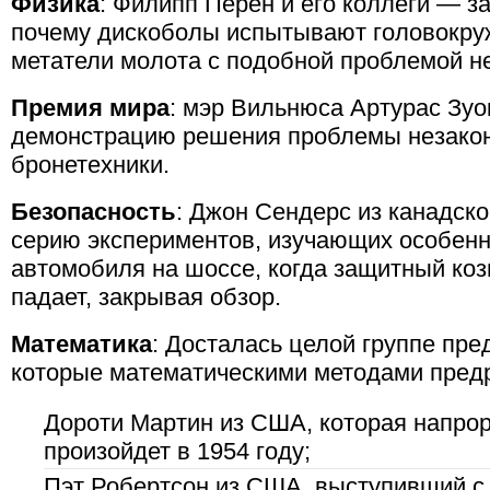
Физика
: Филипп Перен и его коллеги — за
почему дискоболы испытывают головокруж
метатели молота с подобной проблемой н
Премия мира
: мэр Вильнюса Артурас Зуо
демонстрацию решения проблемы незако
бронетехники.
Безопасность
: Джон Сендерс из канадско
серию экспериментов, изучающих особенн
автомобиля на шоссе, когда защитный коз
падает, закрывая обзор.
Математика
: Досталась целой группе пре
которые математическими методами предр
Дороти Мартин из США, которая напрор
произойдет в 1954 году;
Пэт Робертсон из США, выступивший с