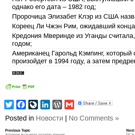
однако его дата – 1982 год;
Пророчица Элизабет Клэр из США назва
Кореец Ли Чжэн Рим, ожидавший конца 
Кредония Мверинде из Уганды считала,
годом;
Американец Гарольд Кэмпинг, который с
произойдет в 1994 году, а затем предрек
Twitter
Facebook
LiveJournal
LinkedIn
WordPress
Gmail
Posted in
Новости
|
No Comments »
Previous Topic
Next
Аспирин вызывает потерю зрения
ПСА 