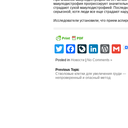
макулодистрофия прогрессирует значительно 
страдают сухой макулодистрофией. Последн
серьезной, хотя люди все еще страдают нар
Исследователи установили, что прием аспир
Twitter
Facebook
LiveJourn
Linked
Wor
G
Posted in
Новости
|
No Comments »
Previous Topic
Стволовые клетки для увеличения груди —
непроверенный и опасный метод