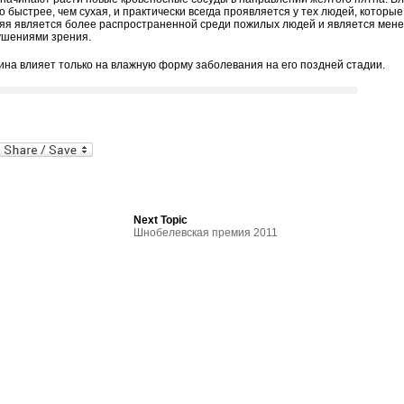
быстрее, чем сухая, и практически всегда проявляется у тех людей, которые
яя является более распространенной среди пожилых людей и является мен
ушениями зрения.
ина влияет только на влажную форму заболевания на его поздней стадии.
al
In
dPress
mail
Next Topic
Шнобелевская премия 2011