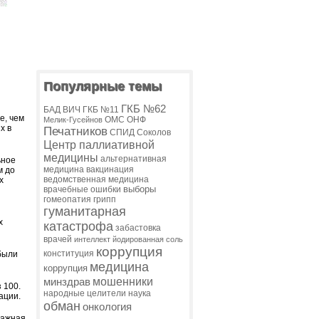
Популярные темы
ГКБ №62
БАД
ВИЧ
ГКБ №11
е, чем
ОМС
ОНФ
Мелик-Гусейнов
х в
Печатников
СПИД
Соколов
Центр паллиативной
медицины
альтернативная
ьное
медицина
вакцинация
м до
ведомственная медицина
х
выборы
врачебные ошибки
гомеопатия
грипп
гуманитарная
х
катастрофа
забастовка
врачей
интеллект
йодированная соль
коррупция
конституция
 были
медицина
коррупция
мошенники
минздрав
 100.
народные целители
наука
ации.
обман
онкология
лажная