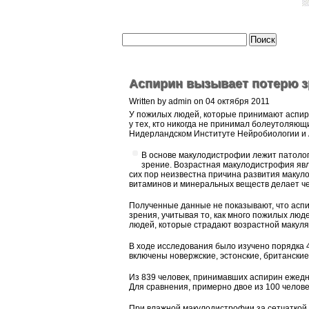
Аспирин вызывает потерю з
Written by admin on 04 октября 2011
У пожилых людей, которые принимают аспири
у тех, кто никогда не принимал болеутоляющ
Нидерландском Институте Нейробиологии и 
В основе макулодистрофии лежит патолог
зрение. Возрастная макулодистрофия явл
сих пор неизвестна причина развития макул
витаминов и минеральных веществ делает ч
Полученные данные не показывают, что аспир
зрения, учитывая то, как много пожилых лю
людей, которые страдают возрастной макуля
В ходе исследования было изучено порядка 
включены новержские, эстонские, британские
Из 839 человек, принимавших аспирин ежедн
Для сравнения, примерно двое из 100 челове
При влажной макулодистрофии за сетчаткой