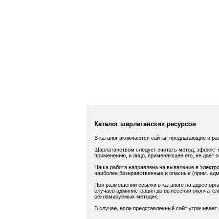
Каталог шарлатанских ресурсов
В каталог включаются сайты, предлагающие и ра
Шарлатанством следует считать метод, эффект к
применению, и лицо, применяющее его, не дает 
Наша работа направлена на выявление в электро
наиболее безнравственные и опасные (прим. адм.
При размещении ссылки в каталоге на адрес орга
случаев администрация до вынесения окончатель
рекламируемых методик.
В случае, если представленный сайт утрачивает