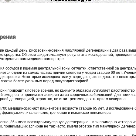
рения
н каждый день, риск возникновения макулярной дегенерации в два раза выш
ие средства. Об этом свидетельствуют результаты исследований, проведенны
Академическом медицинском центре.
ия сосудов и ишемия центральной зоны сетчатки, ответственной за централ
яется одной из самых частых причин слепоты у людей старше 60 лет. Учены
одистрофии. Некоторые исследователи утверждают, что недостаток некоторы
еловека более уязвимым перед макулодистрофией.
ин приводит к потере зрения, но каким-то образом усугубляет расстройство
дей ежедневно принимают аспирин из-за сердечных заболеваний. Для пожилы
рной дегенерацией, вероятно, не стоит рекомендовать прием аспирина.
4700 медицинских карт пациентов в возрасте старше 65 лет. В исследование
, французские, итальянские, греческие и испанские пенсионеры.
евно, 36 имели влажную макулярную дегенерацию – или примерно четверо из
к, принимавших аспирин не так часто, имели этот же тип макулярной дегенер
 начинают расти новые кровеносные сосуды в направлении желтого пятна. В