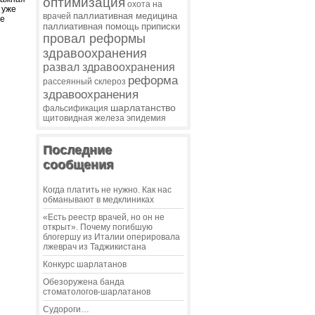
оптимизация
охота на
 уже
паллиативная медицина
врачей
ее
паллиативная помощь
приписки
провал реформы
здравоохранения
развал здравоохранения
реформа
рассеянный склероз
здравоохранения
шарлатанство
фальсификация
щитовидная железа
эпидемия
Последние
сообщения
Когда платить не нужно. Как нас
обманывают в медклиниках
«Есть реестр врачей, но он не
открыт». Почему погибшую
блогершу из Италии оперировала
лжеврач из Таджикистана
Конкурс шарлатанов
Обезоружена банда
стоматологов-шарлатанов
Судороги…