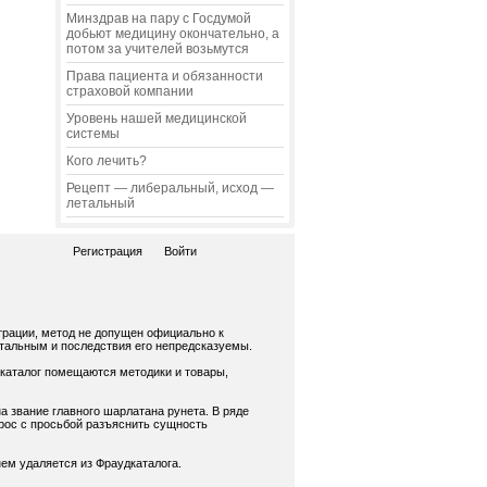
Минздрав на пару с Госдумой
добьют медицину окончательно, а
потом за учителей возьмутся
Права пациента и обязанности
страховой компании
Уровень нашей медицинской
системы
Кого лечить?
Рецепт — либеральный, исход —
летальный
Регистрация
Войти
трации, метод не допущен официально к
нтальным и последствия его непредсказуемы.
 каталог помещаются методики и товары,
а звание главного шарлатана рунета. В ряде
рос с просьбой разъяснить сущность
ем удаляется из Фраудкаталога.