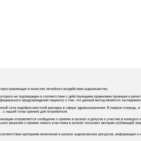
спространяющие в качестве лечебного воздействия шарлатанство.
оторого не подтвержден в соответствии с действующими правилами проверки и регис
официального предупреждения пациенту о том, что данный метод является экспериме
нной сети недобросовестной рекламы в сфере здравоохранения. В первую очередь, в
: с нашей точки зрения) для потребителя.
низации отправляется сообщение о приеме в каталог и допуске к участию в конкурсе н
ного решения о приеме нового участника в каталог посылает авторам публикаций зап
 соответствие критериям включения в каталог шарлатанских ресурсов, информация о н