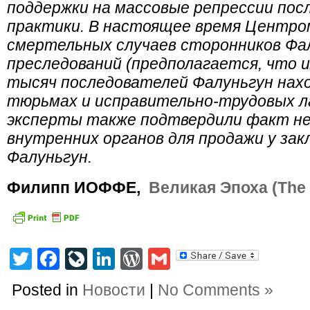
поддержки на массовые репрессии пос
практики. В настоящее время Центро
смертельных случаев сторонников Фа
преследований (предполагается, что и
тысяч последователей Фалуньгун нахо
тюрьмах и исправительно-трудовых л
эксперты также подтвердили факт не
внутренних органов для продажи у за
Фалуньгун.
Филипп ИОФФЕ,
Великая Эпоха (The
Twitter
Facebook
LiveJournal
LinkedIn
WordPress
Gmail
Posted in
Новости
|
No Comments »