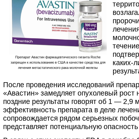
террито
возлаг
пророчи
лечения
молочно
течение
подтвер
Препарат Авастин фармацевтического гиганта Roche
каких-
запрещен к использованию в США в качестве средства для
лечения метастатического рака молочной железы
результ
После проведения исследований препара
«Авастин» замедляет опухолевый рост н
поздние результаты говорят об 1 — 2,9 
эффективность препарата в деле лечени
сопровождается рядом серьезных побо
представляет потенциальную опасность