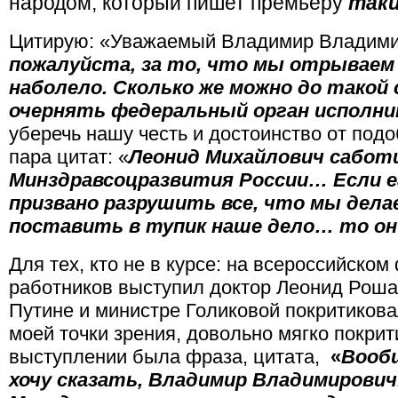
народом, который пишет премьеру
так
Цитирую: «Уважаемый Владимир Владим
пожалуйста, за то, что мы отрываем у
наболело. Сколько же можно до такой
очернять федеральный орган исполн
уберечь нашу честь и достоинство от по
пара цитат: «
Леонид Михайлович сабот
Минздравсоцразвития России… Если 
призвано разрушить все, что мы дела
поставить в тупик наше дело… то он
Для тех, кто не в курсе: на всероссийско
работников выступил доктор Леонид Роша
Путине и министре Голиковой покритикова
моей точки зрения, довольно мягко покрит
выступлении была фраза, цитата,
«
Вообщ
хочу сказать, Владимир Владимирович.