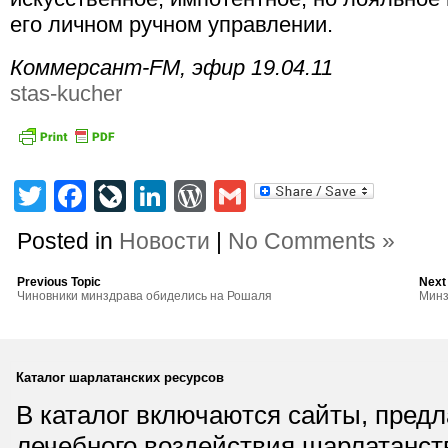
его личном ручном управлении.
Коммерсант-FM, эфир 19.04.11
stas-kucher
Twitter
Facebook
LiveJournal
LinkedIn
WordPress
Gmail
Posted in
Новости
|
No Comments »
Previous Topic
Next
Чиновники минздрава обиделись на Рошаля
Минз
Каталог шарлатанских ресурсов
В каталог включаются сайты, пред
лечебного воздействия шарлатанст