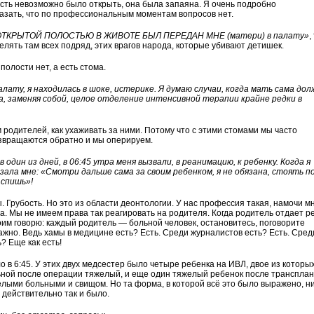
ость невозможно было открыть, она была запаяна. Я очень подробно
казать, что по профессиональным моментам вопросов нет.
ОТКРЫТОЙ ПОЛОСТЬЮ В ЖИВОТЕ БЫЛ ПЕРЕДАН МНЕ (матери) в палату»
,
елять там всех подряд, этих врагов народа, которые убивают детишек.
полости нет, а есть стома.
алату, я находилась в шоке, истерике. Я думаю случаи, когда мать сама дол
, заменяя собой, целое отделение интенсивной терапии крайне редки в
 родителей, как ухаживать за ними. Потому что с этими стомами мы часто
озвращаются обратно и мы оперируем.
 один из дней, в 06:45 утра меня вызвали, в реанимацию, к ребенку. Когда я
зала мне: «Смотри дальше сама за своим ребенком, я не обязана, стоять п
 спишь»!
 Грубость. Но это из области деонтологии. У нас профессия такая, намочи мн
са. Мы не имеем права так реагировать на родителя. Когда родитель отдает р
воим говорю: каждый родитель — больной человек, остановитесь, поговорите
важно. Ведь хамы в медицине есть? Есть. Среди журналистов есть? Есть. Сред
? Еще как есть!
о в 6:45. У этих двух медсестер было четыре ребенка на ИВЛ, двое из которы
ьной после операции тяжелый, и еще один тяжелый ребенок после транспла
елыми больными и свищом. Но та форма, в которой всё это было выражено, н
о действительно так и было.