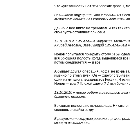
Что «указанное»? Вот эти броские фразы, мож
Возникает ощущение, что с людьми из Реги
вымогают деньги, без которых лечения и в
Деньги с нее никто не требовал. И как так «т
свои пусть оставляет при себе.
12.10.2010г. Отделение хирургии, закрыти
Андрей Львович, Заведующий Отделением к
Ионов попытался прикрыть стому. Я бы сдела
вся брюшная полость, когда выделяются все к
потом соединяется — и всё.
А бывает другая операция. Когда, не вскрыв
именно по этому пути. Он — хирург с 35-лет
один из лучших специалистов России. И если ч
Ионов — враг? Плохой хирург? И вся больниц
13.10.2010 у моего ребенка разошлись швы
брюшную полость.
Брюшная полость не вскрывалась. Никакого 
сплошные спайки вокруг.
В результате хирурги решили, прямо в ре
свищем из кишечника.