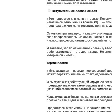
типичный и очень показательный.
Вступительное слово Рошаля
«Это непростое для меня интервью. Потому ч
негативном отношении к врачам РДКБ — это н
предполагаю, что могут говорить, но я никогд
Основная причина придти к вам — это подде
свои профессиональные обязанности. Я высту
никаких профессиональных оснований ни по м
Я заявляю, что по отношению к ребенку в Ро
ребенок жив еще — это достижение. Не смотря
которые он имеет».
Терминология
«Муковисцидоз — врожденное серьезнейшее 
может поражать кишечный тракт, отдельно с
Я выступаю как действующий хирург, 20 лет
прекрасно знаю, что такое мекониевый илеу
(меконий) становится плотный как замазка и
Когда входишь в брюшную полость и вскрыва
плотно он там сидит и вызывает непроходим
Продолжаем о терминах. «Наложили кишечный
дать возможность проходить калу, кишку по