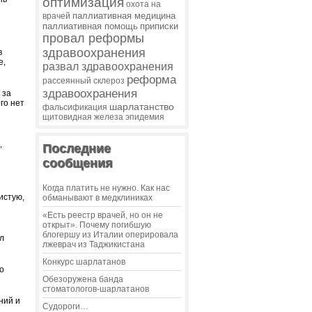
оптимизация
охота на
паллиативная медицина
врачей
паллиативная помощь
приписки
провал реформы
здравоохранения
в
е,
развал здравоохранения
реформа
рассеянный склероз
здравоохранения
 за
го нет
шарлатанство
фальсификация
щитовидная железа
эпидемия
,
Последние
сообщения
Когда платить не нужно. Как нас
истую,
обманывают в медклиниках
«Есть реестр врачей, но он не
открыт». Почему погибшую
блогершу из Италии оперировала
л
лжеврач из Таджикистана
Конкурс шарлатанов
о
Обезоружена банда
стоматологов-шарлатанов
ний и
Судороги…