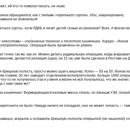
ет, ей кто-то помогал писать, не знаю.
онов обращаются, как с людьми «третьего сорта». Или, завуалировано,
нимания не дождаться!
ретьего сорта», если РДКБ и лечит детей только из регионов? Всех. А впечатл
е элеостомы – соединение тонкого и толстого кишечника. Хирург – Ионов
олопроктологии. Операция была проведена не удачно.
л точно так же, как он. Можно делать радикальную операцию, когда вскрывае
ишочки, делается резекция (одна, на 15 см, уже была сделана в Ростове-на-Д
ая брюшную полость, просто можно ушить кишочку. Успех — 50 на 50. Ионов п
ним стажем, 20 лет заведует отделением колопроктологии, больше 1000 опера
то-то не получилось (так и у меня в жизни не всё получалось), что же значит,
а с ним такая же?
 на кишечнике. Формирующиеся каловые массы стали, по данным УЗИ, попад
перитонита не было. Никуда ничего не попадало, оно не может попасть — там
анимации, вскрыть и оставить брюшную полость открытой (не зашитой) со