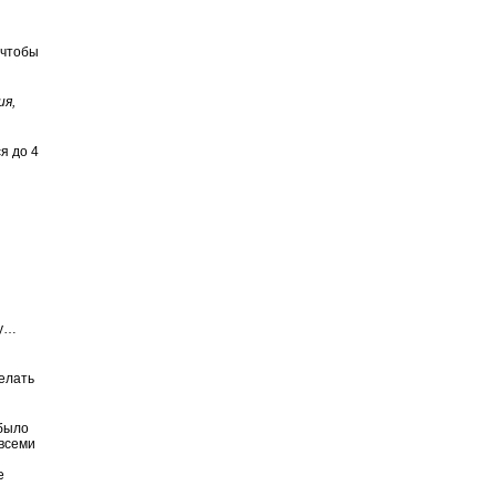
 чтобы
ия,
я до 4
ру…
делать
 было
 всеми
е