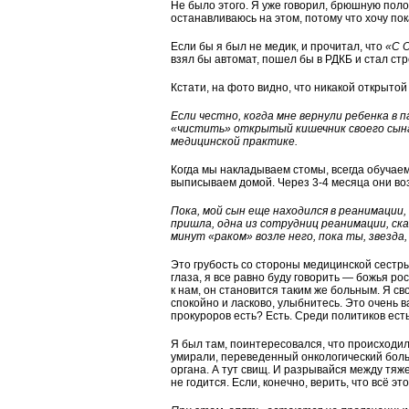
Не было этого. Я уже говорил, брюшную пол
останавливаюсь на этом, потому что хочу по
Если бы я был не медик, и прочитал, что
«С 
взял бы автомат, пошел бы в РДКБ и стал стр
Кстати, на фото видно, что никакой открытой 
Если честно, когда мне вернули ребенка в п
«чистить» открытый кишечник своего сына
медицинской практике.
Когда мы накладываем стомы, всегда обучаем
выписываем домой. Через 3-4 месяца они в
Пока, мой сын еще находился в реанимации, в
пришла, одна из сотрудниц реанимации, ска
минут «раком» возле него, пока ты, звезда,
Это грубость со стороны медицинской сестры.
глаза, я все равно буду говорить — божья ро
к нам, он становится таким же больным. Я с
спокойно и ласково, улыбнитесь. Это очень 
прокуроров есть? Есть. Среди политиков есть
Я был там, поинтересовался, что происходил
умирали, переведенный онкологический бол
органа. А тут свищ. И разрывайся между тяж
не годится. Если, конечно, верить, что всё эт