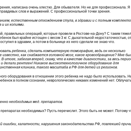
 зрения, написана очень хлестко. Для обывателя. Но не для профессионала. Я
еправдивых слов и выражений. С профессиональной точки зрения.
нием, естественным отхождением стула, в здравии и с полным комплект
и их копиями.
ий, правильных операций, которые провели в Ростове-на-Дону? С таким тяже
ебенок был крайне истощен с весом 3 кг. С дыхательной недостаточностью, о
ступил в здравии, а потом в больнице из него сделали не знаю что.
ровать ребенка, сделать компьютерную томографию, ведь он несколько
не известно, как снабжается головной мозг, какое кровообращение? Мне бы
 В итоге, забегая вперед, скажу, что в качестве диагностики, за весь перио
и и делали рентген! Никакое высокотехнологичное оборудование для
динственная клиника, такого масштаба в РФ для детей из регионов.
ного оборудования в отношении этого ребенка не надо было использовать. Ни
 ребенок в полном сознании, неврологических никаких изменений нет. Облучат
ненно необходимых мед. препаратов.
х препаратах необходимых? Пусть перечислит. Этого быть не может. Потому ч
ой ошибки, халатности, нарушения законодательства РФ, повлекшей прич