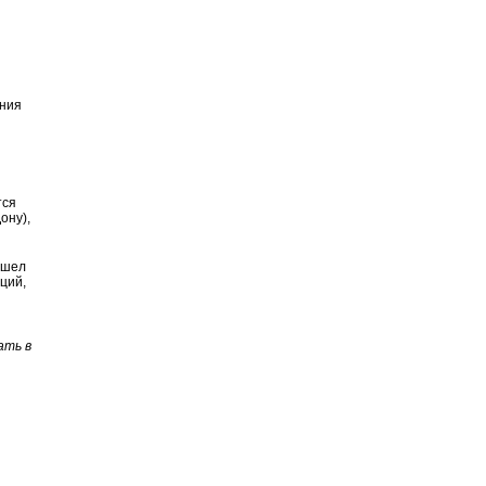
ения
тся
ону),
ошел
ций,
ать в