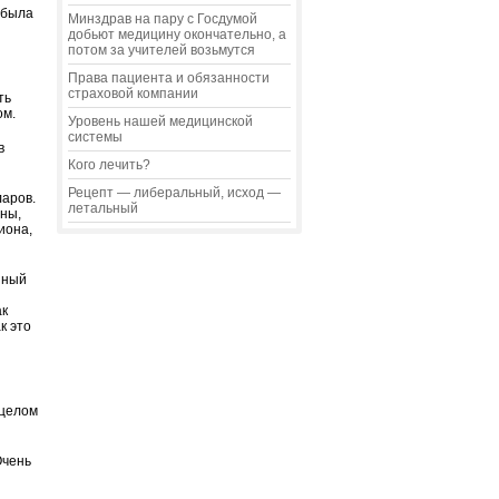
 была
Минздрав на пару с Госдумой
добьют медицину окончательно, а
потом за учителей возьмутся
Права пациента и обязанности
страховой компании
ть
ом.
Уровень нашей медицинской
системы
в
Кого лечить?
Рецепт — либеральный, исход —
ларов.
летальный
оны,
иона,
нный
ак
к это
 целом
Очень