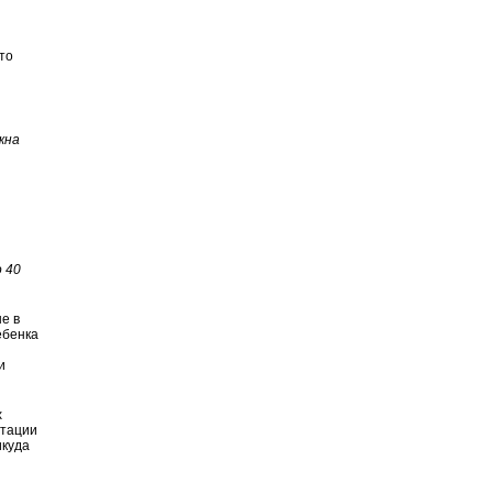
 то
жна
о 40
е в
ебенка
и
х
нтации
икуда