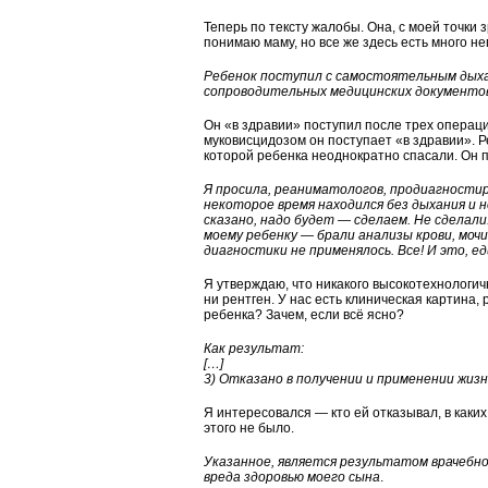
Теперь по тексту жалобы. Она, с моей точки
понимаю маму, но все же здесь есть много н
Ребенок поступил с самостоятельным дыха
сопроводительных медицинских документов 
Он «в здравии» поступил после трех операц
муковисцидозом он поступает «в здравии». Р
которой ребенка неоднократно спасали. Он по
Я просила, реаниматологов, продиагности
некоторое время находился без дыхания и 
сказано, надо будет — сделаем. Не сделали.
моему ребенку — брали анализы крови, моч
диагностики не применялось. Все! И это, е
Я утверждаю, что никакого высокотехнологич
ни рентген. У нас есть клиническая картина,
ребенка? Зачем, если всё ясно?
Как результат:
[…]
3) Отказано в получении и применении жиз
Я интересовался — кто ей отказывал, в каки
этого не было.
Указанное, является результатом врачебн
вреда здоровью моего сына
.