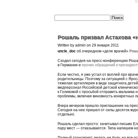
Рошаль призвал Астахова «н
Written by admin on 29 января 2011
uncle_doc
об очередном «деле врачей»
Роша
Сходил сегодня на пресс-конференцию Рошал
в Германии и
прочих обращений к президент
Если честно, я уже устал от воплей про вра
родительницы. Поэтому за ситуацией с Ярос
тяжелая артиллерия в виде защитнега детей
медперсонал Российской детской клиническо
к Голиковой с просьбой отправить мальчика н
проблемы, включая виновность конкретных лиц
Вчера вечером пришло приглашение на прес
Сегодня на нее пришел от силы десяток журн
отдельно.
Рошаль сделал просто: зачитывал письмо Ел
пару мест — отказываются. Типа напишем ново
Полный транскрипт делать не буду, но все о