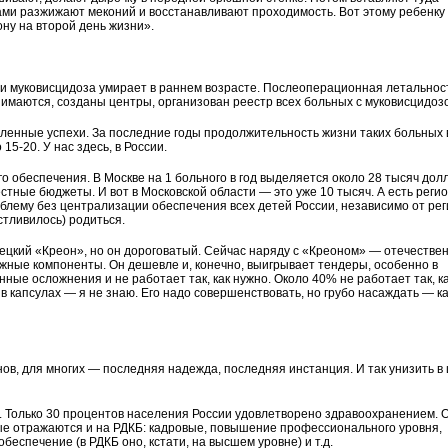
ами разжижают меконий и восстанавливают проходимость. Вот этому ребенку
ну на второй день жизни».
и муковисцидоза умирает в раннем возрасте. Послеоперационная летальнос
нимаются, созданы центры, организован реестр всех больных с муковисцидоз
ленные успехи. За последние годы продолжительность жизни таких больных 
15-20. У нас здесь, в России.
о обеспечения. В Москве на 1 больного в год выделяется около 28 тысяч дол
тные бюджеты. И вот в Московской области — это уже 10 тысяч. А есть реги
облему без централизации обеспечения всех детей России, независимо от рег
стливилось) родиться.
ецкий «Креон», но он дороговатый. Сейчас наряду с «Креоном» — отечестве
ежные компоненты. Он дешевле и, конечно, выигрывает тендеры, особенно в
енные осложнения и не работает так, как нужно. Около 40% не работает так, к
 в капсулах — я не знаю. Его надо совершенствовать, но грубо насаждать — ка
нов, для многих — последняя надежда, последняя инстанция. И так унизить в
 Только 30 процентов населения России удовлетворено здравоохранением. 
ые отражаются и на РДКБ: кадровые, повышение профессионального уровня,
еспечение (в РДКБ оно, кстати, на высшем уровне) и т.д.