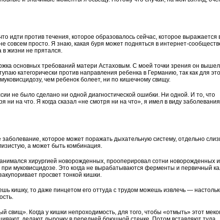
то идти против течения, которое образовалось сейчас, которое выражается 
е совсем просто. Я знаю, какая буря может подняться в интернет-сообществ
а в жизни не прятался.
ржка основных требований матери Астаховым. С моей точки зрения он вышел
паю категорически против направления ребенка в Германию, так как для это
уковисцидозу, чем ребенок болеет, ни по кишечному свищу.
ссии не было сделано ни одной диагностической ошибки. Ни одной. И то, что
 ни на что. Я когда сказал «не смотря ни на что», я имел в виду заболевания
заболевание, которое может поражать дыхательную систему, отдельно слиз
лизистую, а может быть комбинация.
 занимался хирургией новорожденных, прооперировал сотни новорожденных и
с при муковисцидозе. Это когда не вырабатываются ферменты и первичный ка
 закупоривает просвет тонкой кишки.
ешь кишку, то даже пинцетом его оттуда с трудом можешь извлечь — настольк
ость.
 свищ». Когда у кишки непроходимость, для того, чтобы «отмыть» этот меко
дшивают, делают дырочку в передней брюшной стенке. Потом вставляют туда