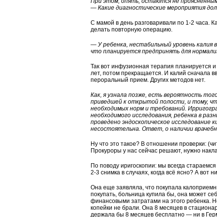
При этом, опять, остаются не проясненным
— Какие диагностические мероприятия до
С мамой в день разговаривали по 1-2 часа. К
делать повторную операцию.
— У ребенка, нестабильный уровень калия в
что планируется предпринять для нормали
Так вот инфузионная терапия планируется и 
лет, потом прекращается. И калий сначала 
пероральный прием. Других методов нет.
Как, я узнала позже, есть вероятность тог
приведшей к открытой полости, и тому, чт
необходимых норм и требований. Ирригогр
необходимого исследования, ребенка в разн
проведено эндоскопическое исследование ки
несостоятельна. Ответ, о наличии врачеб
Ну что это такое? В отношении проверки: (ч
Прокуроры у нас сейчас решают, нужно накла
По поводу иригоскопии: мы всегда стараемся
2-3 снимка в случаях, когда всё ясно? А вот 
Она еще заявляла, что покупала калоприемн
покупать, больница купила бы, она может се
финансовыми затратами на этого ребенка. Не
копейки не брали. Она 8 месяцев в стациона
держала бы 8 месяцев бесплатно — ни в Герм