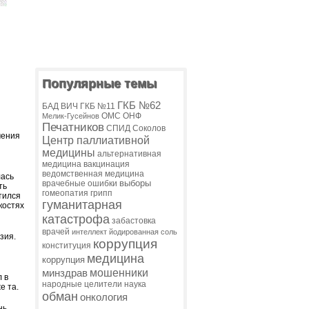
Популярные темы
ГКБ №62
БАД
ВИЧ
ГКБ №11
ОМС
ОНФ
Мелик-Гусейнов
Печатников
СПИД
Соколов
чения
Центр паллиативной
медицины
альтернативная
медицина
вакцинация
ведомственная медицина
лась
выборы
врачебные ошибки
ть
гомеопатия
грипп
тился
гуманитарная
костях
катастрофа
забастовка
врачей
интеллект
йодированная соль
зия.
коррупция
конституция
медицина
коррупция
мошенники
минздрав
 в
народные целители
наука
е та.
обман
онкология
нь