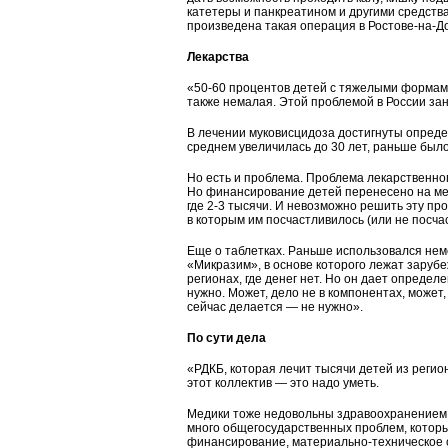
катетеры и панкреатином и другими средств
произведена такая операция в Ростове-на-До
Лекарства
«50-60 процентов детей с тяжелыми формам
также немалая. Этой проблемой в России за
В лечении муковисцидоза достигнуты опреде
среднем увеличилась до 30 лет, раньше было 
Но есть и проблема. Проблема лекарственног
Но финансирование детей перенесено на мес
где 2-3 тысячи. И невозможно решить эту пр
в которым им посчастливилось (или не посча
Еще о таблетках. Раньше использовался нем
«Микразим», в основе которого лежат заруб
регионах, где денег нет. Но он дает определ
нужно. Может, дело не в компонентах, может,
сейчас делается — не нужно».
По сути дела
«РДКБ, которая лечит тысячи детей из регио
этот коллектив — это надо уметь.
Медики тоже недовольны здравоохранением.
много общегосударственных проблем, котор
финансирование, материально-техническое об