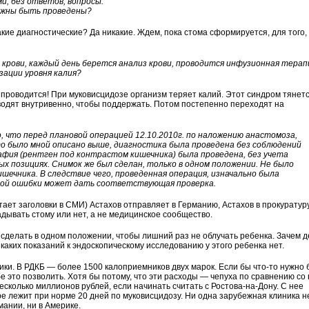
и, без ответов, вопросы:
лжны быть проведены?
акие диагностические? Да никакие. Ждем, пока стома сформируется, для того,
 крови, каждый день берется анализ крови, проводится инфузионная терап
зации уровня калия?
проводится! При муковисцидозе организм теряет калий. Этот синдром тянетс
вводят внутривенно, чтобы поддержать. Потом постепенно переходят на
о, что перед плановой операцией 12.10.2010г. по наложению анастомоза,
о было мной описано выше, диагностика была проведена без соблюдений
афия (рентген под контрастом кишечника) была проведена, без учета
ых позициях. Снимок же был сделан, только в одном положении. Не было
шечника. В следствие чего, проведенная операция, изначально была
ной ошибки может дать соответствующая проверка.
итает заголовки в СМИ) Астахов отправляет в Германию, Астахов в прокурату
дывать стому или нет, а не медицинское сообщество.
 сделать в одном положении, чтобы лишний раз не облучать ребенка. Зачем 
никаких показаний к эндоскопическому исследованию у этого ребенка нет.
ики. В РДКБ — более 1500 калоприемников двух марок. Если бы что-то нужно
бе это позволить. Хотя бы потому, что эти расходы — чепуха по сравнению со
сколько миллионов рублей, если начинать считать с Ростова-на-Дону. С нее
ре лежит при норме 20 дней по муковисцидозу. Ни одна зарубежная клиника н
ании, ни в Америке.