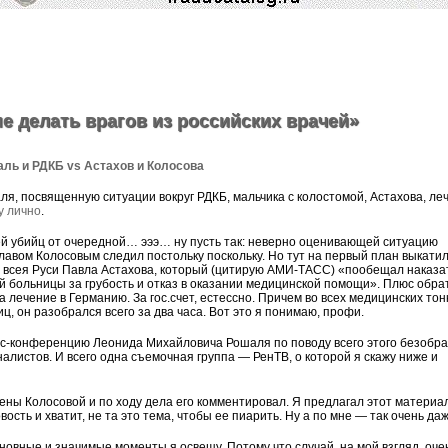
е делать врагов из российских врачей»
ль и РДКБ vs Астахов и Колосова
я, посвященную ситуации вокруг РДКБ, мальчика с колостомой, Астахова, ле
у лично
.
чей убийц от очередной… эээ… ну пусть так: неверно оценивающей ситуацию
лавом Колосовым следил постольку поскольку. Но тут на первый план выкати
 всея Руси Павла Астахова, который (цитирую АМИ-ТАСС) «пообещал наказа
й больницы за грубость и отказ в оказании медицинской помощи». Плюс обра
а лечение в Германию. За гос.счет, естессно. Причем во всех медицинских тон
, он разобрался всего за два часа. Вот это я понимаю, профи.
с-конференцию Леонида Михайловича Рошаля по поводу всего этого безобра
алистов. И всего одна съемочная группа — РенТВ, о которой я скажу ниже и
ены Колосовой и по ходу дела его комментировал. Я предлагал этот материал
сть и хватит, не та это тема, чтобы ее пиарить. Ну а по мне — так очень даж
сновные и значимые моменты я освещу. Потому что случай, на мой взгляд, оче