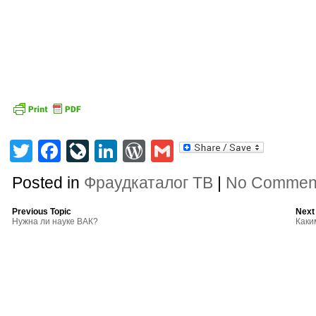
Twitter
Facebook
LiveJournal
LinkedIn
WordPress
Gmail
Posted in
Фраудкаталог ТВ
|
No Commen
Previous Topic
Next
Нужна ли науке ВАК?
Каки