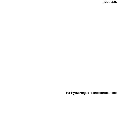
Гимн ал
На Руси издавно сложилось сво