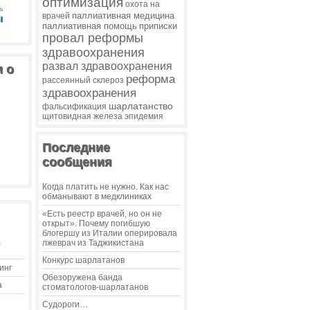
оптимизация
охота на
паллиативная медицина
врачей
паллиативная помощь
приписки
провал реформы
здравоохранения
развал здравоохранения
и о
реформа
рассеянный склероз
здравоохранения
шарлатанство
фальсификация
щитовидная железа
эпидемия
Последние
сообщения
Когда платить не нужно. Как нас
обманывают в медклиниках
«Есть реестр врачей, но он не
открыт». Почему погибшую
блогершу из Италии оперировала
,
лжеврач из Таджикистана
Конкурс шарлатанов
инг
Обезоружена банда
а
стоматологов-шарлатанов
Судороги…