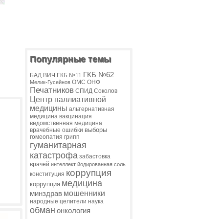
Популярные темы
ГКБ №62
БАД
ВИЧ
ГКБ №11
ОМС
ОНФ
Мелик-Гусейнов
Печатников
СПИД
Соколов
Центр паллиативной
медицины
альтернативная
медицина
вакцинация
ведомственная медицина
выборы
врачебные ошибки
гомеопатия
грипп
гуманитарная
катастрофа
забастовка
врачей
интеллект
йодированная соль
коррупция
конституция
медицина
коррупция
мошенники
минздрав
народные целители
наука
обман
онкология