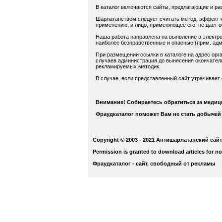
В каталог включаются сайты, предлагающие и ра
Шарлатанством следует считать метод, эффект к
применению, и лицо, применяющее его, не дает 
Наша работа направлена на выявление в электро
наиболее безнравственные и опасные (прим. адм.
При размещении ссылки в каталоге на адрес орга
случаев администрация до вынесения окончатель
рекламируемых методик.
В случае, если представленный сайт утрачивает
Внимание! Собираетесь обратиться за меди
Фраудкаталог поможет Вам не стать добычей
Copyright © 2003 - 2021 Антишарлатанский сайт
Permission is granted to download articles for n
Фраудкаталог - сайт, свободный от рекламы