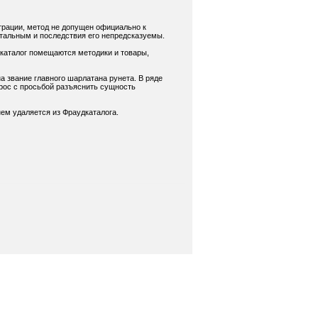
трации, метод не допущен официально к
нтальным и последствия его непредсказуемы.
 каталог помещаются методики и товары,
а звание главного шарлатана рунета. В ряде
рос с просьбой разъяснить сущность
ем удаляется из Фраудкаталога.