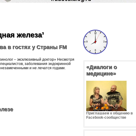
дная железа’
а в гостях у Страны FM
ринолог – эксклюзивный доктор» Несмотря
специалистов, заболевания эндокринной
«Диалоги о
 незамеченными и не лечатся годами.
медицине»
елезе
Приглашаем к общению в
Facebook-сообществе