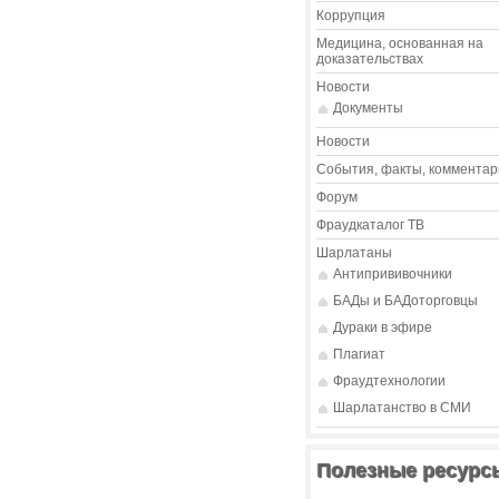
Коррупция
Медицина, основанная на
доказательствах
Новости
Документы
Новости
События, факты, комментар
Форум
Фраудкаталог ТВ
Шарлатаны
Антипрививочники
БАДы и БАДоторговцы
Дураки в эфире
Плагиат
Фраудтехнологии
Шарлатанство в СМИ
Полезные ресурс