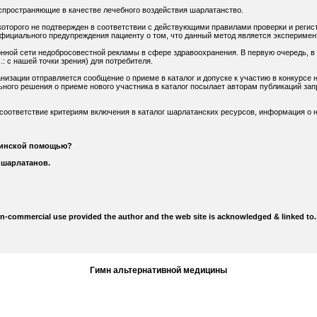
спространяющие в качестве лечебного воздействия шарлатанство.
оторого не подтвержден в соответствии с действующими правилами проверки и регис
официального предупреждения пациенту о том, что данный метод является экспериме
нной сети недобросовестной рекламы в сфере здравоохранения. В первую очередь, в
: с нашей точки зрения) для потребителя.
низации отправляется сообщение о приеме в каталог и допуске к участию в конкурсе н
ного решения о приеме нового участника в каталог посылает авторам публикаций зап
 соответствие критериям включения в каталог шарлатанских ресурсов, информация о н
цинской помощью?
 шарлатанов.
on-commercial use provided the author and the web site is acknowledged & linked to.
Гимн альтернативной медицины