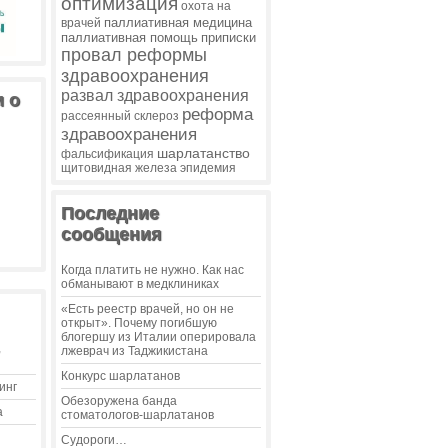
оптимизация
охота на
паллиативная медицина
врачей
паллиативная помощь
приписки
провал реформы
здравоохранения
развал здравоохранения
и о
реформа
рассеянный склероз
здравоохранения
шарлатанство
фальсификация
щитовидная железа
эпидемия
Последние
сообщения
Когда платить не нужно. Как нас
обманывают в медклиниках
«Есть реестр врачей, но он не
открыт». Почему погибшую
блогершу из Италии оперировала
,
лжеврач из Таджикистана
Конкурс шарлатанов
инг
Обезоружена банда
а
стоматологов-шарлатанов
Судороги…