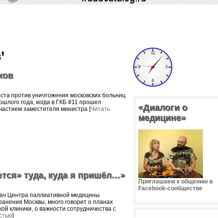
’
ков
ста против уничтожения московских больниц
шлого года, когда в ГКБ #11 прошел
«Диалоги о
частием заместителя министра [
Читать
медицине»
ется» туда, куда я пришёл…»
Приглашаем к общению в
Facebook-сообществе
врач Центра паллиативной медицины
анения Москвы, много говорит о планах
ой клиники, о важности сотрудничества с
стью
]