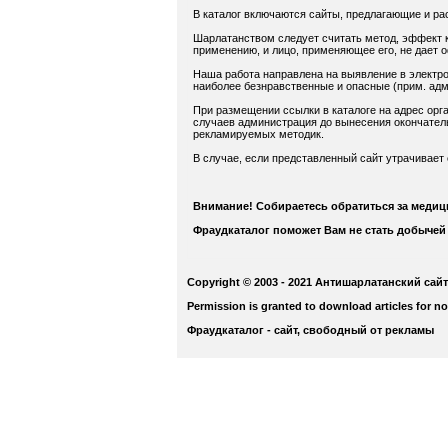
В каталог включаются сайты, предлагающие и ра
Шарлатанством следует считать метод, эффект к
применению, и лицо, применяющее его, не дает 
Наша работа направлена на выявление в электро
наиболее безнравственные и опасные (прим. адм.
При размещении ссылки в каталоге на адрес орга
случаев администрация до вынесения окончатель
рекламируемых методик.
В случае, если представленный сайт утрачивает
Внимание! Собираетесь обратиться за меди
Фраудкаталог поможет Вам не стать добычей
Copyright © 2003 - 2021 Антишарлатанский сайт
Permission is granted to download articles for n
Фраудкаталог - сайт, свободный от рекламы