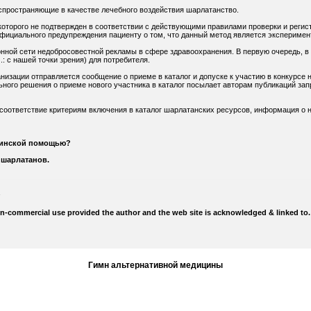
спространяющие в качестве лечебного воздействия шарлатанство.
оторого не подтвержден в соответствии с действующими правилами проверки и регис
официального предупреждения пациенту о том, что данный метод является экспериме
нной сети недобросовестной рекламы в сфере здравоохранения. В первую очередь, в
: с нашей точки зрения) для потребителя.
низации отправляется сообщение о приеме в каталог и допуске к участию в конкурсе н
ного решения о приеме нового участника в каталог посылает авторам публикаций зап
 соответствие критериям включения в каталог шарлатанских ресурсов, информация о н
цинской помощью?
 шарлатанов.
on-commercial use provided the author and the web site is acknowledged & linked to.
Гимн альтернативной медицины