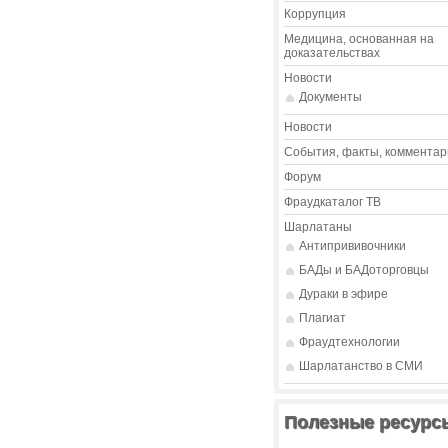
Коррупция
Медицина, основанная на
доказательствах
Новости
Документы
Новости
События, факты, комментар
Форум
Фраудкаталог ТВ
Шарлатаны
Антипрививочники
БАДы и БАДоторговцы
Дураки в эфире
Плагиат
Фраудтехнологии
Шарлатанство в СМИ
Полезные ресурс