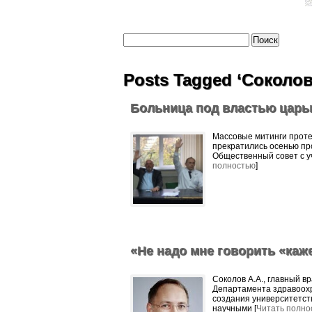
Posts Tagged ‘Соколов
Больница под властью царь
Массовые митинги проте
прекратились осенью про
Общественный совет с у
полностью
]
«Не надо мне говорить «каж
Соколов А.А., главный 
Департамента здравоохр
создания университетстк
научными [
Читать полно