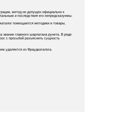
трации, метод не допущен официально к
нтальным и последствия его непредсказуемы.
 каталог помещаются методики и товары,
а звание главного шарлатана рунета. В ряде
рос с просьбой разъяснить сущность
ем удаляется из Фраудкаталога.