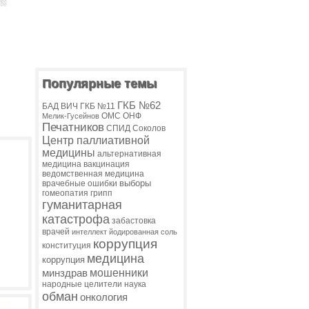
Популярные темы
ГКБ №62
БАД
ВИЧ
ГКБ №11
ОМС
ОНФ
Мелик-Гусейнов
Печатников
СПИД
Соколов
Центр паллиативной
медицины
альтернативная
медицина
вакцинация
ведомственная медицина
выборы
врачебные ошибки
гомеопатия
грипп
гуманитарная
катастрофа
забастовка
врачей
интеллект
йодированная соль
коррупция
конституция
медицина
коррупция
мошенники
минздрав
народные целители
наука
обман
онкология