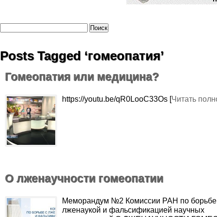
Posts Tagged ‘гомеопатия’
Гомеопатия или медицина?
https://youtu.be/qR0LooC33Os [
Читать полн
О лженаучности гомеопатии
Меморандум №2 Комиссии РАН по борьбе
лженаукой и фальсификацией научных