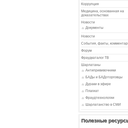
Коррупция
Медицина, основанная на
доказательствах
Новости
Документы
Новости
События, факты, комментар
Форум
Фраудкаталог ТВ
Шарлатаны
Антипрививочники
БАДы и БАДоторговцы
Дураки в эфире
Плагиат
Фраудтехнологии
Шарлатанство в СМИ
Полезные ресурс