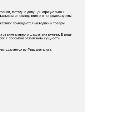
трации, метод не допущен официально к
нтальным и последствия его непредсказуемы.
 каталог помещаются методики и товары,
а звание главного шарлатана рунета. В ряде
рос с просьбой разъяснить сущность
ем удаляется из Фраудкаталога.