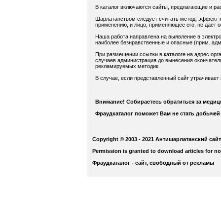
В каталог включаются сайты, предлагающие и ра
Шарлатанством следует считать метод, эффект к
применению, и лицо, применяющее его, не дает 
Наша работа направлена на выявление в электро
наиболее безнравственные и опасные (прим. адм.
При размещении ссылки в каталоге на адрес орга
случаев администрация до вынесения окончатель
рекламируемых методик.
В случае, если представленный сайт утрачивает
Внимание! Собираетесь обратиться за меди
Фраудкаталог поможет Вам не стать добычей
Copyright © 2003 - 2021 Антишарлатанский сайт
Permission is granted to download articles for n
Фраудкаталог - сайт, свободный от рекламы