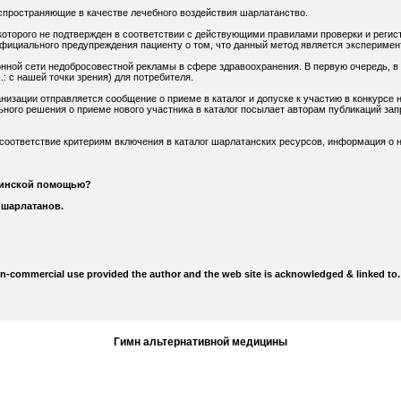
спространяющие в качестве лечебного воздействия шарлатанство.
оторого не подтвержден в соответствии с действующими правилами проверки и регис
официального предупреждения пациенту о том, что данный метод является экспериме
нной сети недобросовестной рекламы в сфере здравоохранения. В первую очередь, в
: с нашей точки зрения) для потребителя.
низации отправляется сообщение о приеме в каталог и допуске к участию в конкурсе н
ного решения о приеме нового участника в каталог посылает авторам публикаций зап
 соответствие критериям включения в каталог шарлатанских ресурсов, информация о н
цинской помощью?
 шарлатанов.
on-commercial use provided the author and the web site is acknowledged & linked to.
Гимн альтернативной медицины