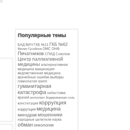
Популярные темы
ГКБ №62
БАД
ВИЧ
ГКБ №11
ОМС
ОНФ
Мелик-Гусейнов
Печатников
СПИД
Соколов
Центр паллиативной
медицины
альтернативная
медицина
вакцинация
ведомственная медицина
выборы
врачебные ошибки
гомеопатия
грипп
гуманитарная
катастрофа
забастовка
врачей
интеллект
йодированная соль
коррупция
конституция
медицина
коррупция
мошенники
минздрав
народные целители
наука
обман
онкология