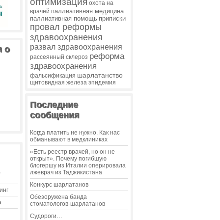
оптимизация
охота на
паллиативная медицина
врачей
паллиативная помощь
приписки
провал реформы
здравоохранения
развал здравоохранения
и о
реформа
рассеянный склероз
здравоохранения
шарлатанство
фальсификация
щитовидная железа
эпидемия
Последние
сообщения
Когда платить не нужно. Как нас
обманывают в медклиниках
«Есть реестр врачей, но он не
открыт». Почему погибшую
блогершу из Италии оперировала
,
лжеврач из Таджикистана
Конкурс шарлатанов
инг
Обезоружена банда
а
стоматологов-шарлатанов
Судороги…