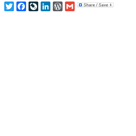
Twitter
Facebook
LiveJournal
LinkedIn
WordPress
Gmail