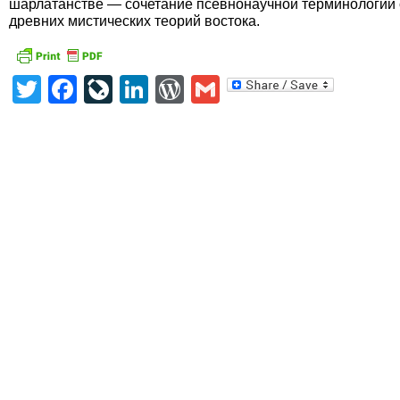
шарлатанстве — сочетание псевнонаучной терминологии 
древних мистических теорий востока.
Twitter
Facebook
LiveJournal
LinkedIn
WordPress
Gmail