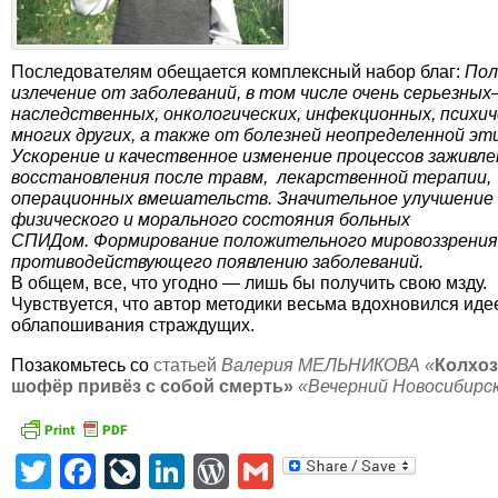
Последователям обещается комплексный набор благ:
Пол
излечение от заболеваний, в том числе очень серьезны
наследственных, онкологических, инфекционных, психич
многих других, а также от болезней неопределенной эт
Ускорение и качественное изменение процессов заживле
восстановления после травм, лекарственной терапии,
операционных вмешательств. Значительное улучшение
физического и морального состояния больных
СПИДом. Формирование положительного мировоззрения
противодействующего появлению заболеваний.
В общем, все, что угодно — лишь бы получить свою мзду.
Чувствуется, что автор методики весьма вдохновился иде
облапошивания страждущих.
Позакомьтесь со
статьей
Валерия МЕЛЬНИКОВА «
Колхо
шофёр привёз с собой смерть»
«Вечерний Новосибирс
Twitter
Facebook
LiveJournal
LinkedIn
WordPress
Gmail