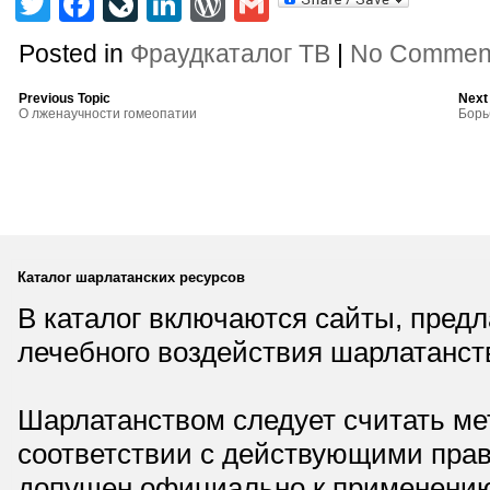
Twitter
Facebook
LiveJournal
LinkedIn
WordPress
Gmail
Posted in
Фраудкаталог ТВ
|
No Commen
Previous Topic
Next
О лженаучности гомеопатии
Борь
Каталог шарлатанских ресурсов
В каталог включаются сайты, пред
лечебного воздействия шарлатанст
Шарлатанством следует считать мет
соответствии с действующими прав
допущен официально к применению,