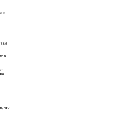
а в
 там
же в
е-
 на
я, что