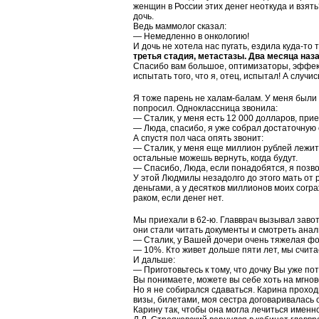
женщин в России этих денег неоткуда и взять?
дочь.
Ведь маммолог сказал:
— Немедленно в онкологию!
И дочь не хотела нас пугать, ездила куда-то
третья стадия, метастазы. Два месяца наза
Спасибо вам большое, оптимизаторы, эффект
испытать того, что я, отец, испытал! А случи
Я тоже парень не халам-балам. У меня были д
попросил. Одноклассница звонила:
— Сталик, у меня есть 12 000 долларов, прие
— Люда, спасибо, я уже собрал достаточную 
А спустя пол часа опять звонит:
— Сталик, у меня еще миллион рублей лежит.
остальные можешь вернуть, когда будут.
— Спасибо, Люда, если понадобятся, я позво
У этой Людмилы незадолго до этого мать от р
деньгами, а у десятков миллионов моих согр
раком, если денег нет.
Мы приехали в 62-ю. Главврач вызывал заво
они стали читать документы и смотреть анал
— Сталик, у Вашей дочери очень тяжелая фор
— 10%. Кто живет дольше пяти лет, мы счит
И дальше:
— Приготовьтесь к тому, что дочку Вы уже по
Вы понимаете, можете вы себе хоть на мгнов
Но я не собирался сдаваться. Карина прохо
визы, билетами, моя сестра договаривалась 
Карину так, чтобы она могла лечиться именно