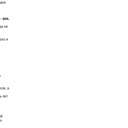
 моя
 —
рак,
да не
ого я
ь
ели, а
ь лет
ой
ть