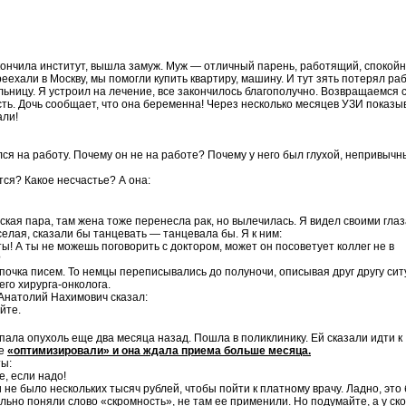
кончила институт, вышла замуж. Муж — отличный парень, работящий, спокой
еехали в Москву, мы помогли купить квартиру, машину. И тут зять потерял раб
ольницу. Я устроил на лечение, все закончилось благополучно. Возвращаемся 
ть. Дочь сообщает, что она беременна! Через несколько месяцев УЗИ показы
али!
лся на работу. Почему он не на работе? Почему у него был глухой, непривычн
тся? Какое несчастье? А она:
еская пара, там жена тоже перенесла рак, но вылечилась. Я видел своими глаз
селая, сказали бы танцевать — танцевала бы. Я к ним:
ы! А ты не можешь поговорить с доктором, может он посоветует коллег не в
?
почка писем. То немцы переписывались до полуночи, описывая друг другу си
его хирурга-онколога.
 Анатолий Нахимович сказал:
йте.
пала опухоль еще два месяца назад. Пошла в поликлинику. Ей сказали идти к
же
«оптимизировали» и она ждала приема больше месяца.
ты:
е, если надо!
и не было нескольких тысяч рублей, чтобы пойти к платному врачу. Ладно, это
ьно поняли слово «скромность», не там ее применили. Но подумайте, а у ск