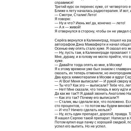
справимся!
Третий курс он перенес хуже, от четвертого 
Ближе к лету началась радиотерапия. И вот, 
— Смотри, Сталик! Лето!
Я говорю:
— Ну и что? Июнь же! да, конечно — лето!
— А я — живой!
Я отвернулся в сторону, чтобы он не увидел 
Серёга вернулся в Калининград, пошел на ра
автографом Дэна Маккаферти и начал общать
Осенью ему опять стало хуже. Я сказал его ж
— Ну, пусть там, в Калининграде прокапают т
Мне, дураку, и в голову не могло прийти, что 
хуже.
— Давайте тогда опять ко мне, в Москву!
Я к этому времени уже был знаком с главврач
сказать, их теперь отменили, но иногородним 
Два курса химиотерапии в Москве и вдруг Сер
— А! Все! Меня выписали! — И рукой сверху 
— Ты что? Как это — выписали? Тебе что, лег
— Нет! Мне сказали, что теперь я могу идти
Да как же так?! Я давай звонить Анатолию На
— Как это так? Почему его выписали?!
— Сталик, мы сделали все, что положено. Есл
сто процентов, — то потом мы будем винова
— И что? Ничего сделать нельзя?
— Ну, есть один препарат, дорогой, правда. Т
Я нашел Сергею такой препарат. Написал в 
Потом купил еще пачку с хорошей скидкой, по
успел его выпить. Но не успел.