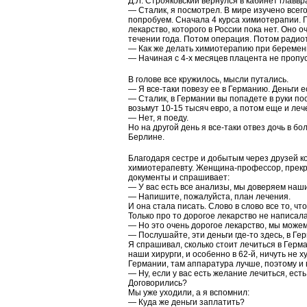
Д.Л. Строяковский вернулся в кабинет главвр
— Сталик, я посмотрел. В мире изучено всего
попробуем. Сначала 4 курса химиотерапии. П
лекарство, которого в России пока нет. Оно 
течении года. Потом операция. Потом радио
— Как же делать химиотерапию при беремен
— Начиная с 4-х месяцев плацента не пропу
В голове все кружилось, мысли путались.
— Я все-таки повезу ее в Германию. Деньги ес
— Сталик, в Германии вы попадете в руки поср
возьмут 10-15 тысяч евро, а потом еще и леч
— Нет, я поеду.
Но на другой день я все-таки отвез дочь в б
Берлине.
Благодаря сестре и добытым через друзей ко
химиотерапевту. Женщина-профессор, прекра
документы и спрашивает:
— У вас есть все анализы, мы доверяем нашим
— Напишите, пожалуйста, план лечения.
И она стала писать. Слово в слово все то, чт
Только про то дорогое лекарство не написала
— Но это очень дорогое лекарство, мы може
— Послушайте, эти деньги где-то здесь, в Ге
Я спрашивал, сколько стоит лечиться в Герм
наши хирурги, и особенно в 62-й, ничуть не 
Германии, там аппаратура лучше, поэтому и в
— Ну, если у вас есть желание лечиться, есть
Договорились?
Мы уже уходили, а я вспомнил:
— Куда же деньги заплатить?