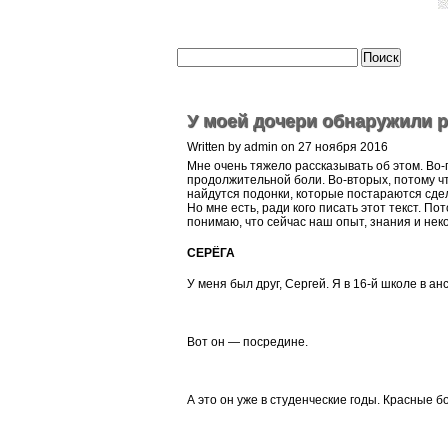
У моей дочери обнаружили р
Written by admin on 27 ноября 2016
Мне очень тяжело рассказывать об этом. Во-
продолжительной боли. Во-вторых, потому ч
найдутся подонки, которые постараются сде
Но мне есть, ради кого писать этот текст. П
понимаю, что сейчас наш опыт, знания и нек
СЕРЁГА
У меня был друг, Сергей. Я в 16-й школе в анс
Вот он — посредине.
А это он уже в студенческие годы. Красные бо