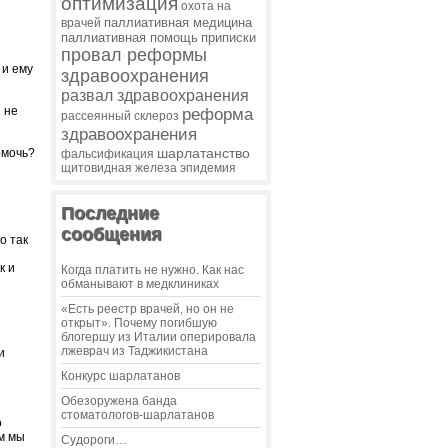
оптимизация
охота на
паллиативная медицина
врачей
паллиативная помощь
приписки
провал реформы
 и ему
здравоохранения
развал здравоохранения
 не
реформа
рассеянный склероз
здравоохранения
шарлатанство
омочь?
фальсификация
щитовидная железа
эпидемия
Последние
сообщения
о так
к и
Когда платить не нужно. Как нас
обманывают в медклиниках
«Есть реестр врачей, но он не
открыт». Почему погибшую
блогершу из Италии оперировала
лжеврач из Таджикистана
и
Конкурс шарлатанов
Обезоружена банда
стоматологов-шарлатанов
о
ом мы
Судороги…