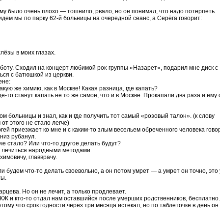
ему было очень плохо — тошнило, рвало, но он понимал, что надо потерпеть.
идем мы по парку 62-й больницы на очередной сеанс, а Серёга говорит:
слёзы в моих глазах.
боту. Сходил на концерт любимой рок-группы «Назарет», подарил мне диск с
ся с батюшкой из церкви.
ене:
акую же химию, как в Москве! Какая разница, где капать?
где-то станут капать не то же самое, что и в Москве. Прокапали два раза и ему
ом больницы и знал, как и где получить тот самый «розовый талон». (к слову
от этого не стало легче)
гей приезжает ко мне и с каким-то злым весельем обреченного человека гово
вниз рубанул.
че стало? Или что-то другое делать будут?
 и лечиться народными методами.
химовичу, главврачу.
и будем что-то делать своевольно, а он потом умрет — а умрет он точно, это
ты.
арцева. Но он не лечит, а только продлевает.
ЖЖ и кто-то отдал нам оставшийся после умерших родственников, бесплатно.
тому что срок годности через три месяца истекал, но по таблеточке в день он