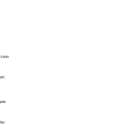
 стало
рит:
 уже
 бы