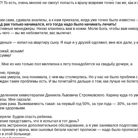
! То есть, очень многие не смогут попасть к врачу вовремя точно так же, как и
 там сама, сдавала анализы, а к нам приехала, когда уже точно было известно
д рак только начинался, его тогда надо было начинать лечить!
ивные менеджеры. Низко кланяюсь вам в ножки. Молю Бога, чтобы вам никог
сь чего — вы же небожители, вас вылечат.
еньги — копил на квартиру сыну. Я еще и у друзей одолжил, мне все дали, у к
зжай, возьми!
сумму!
 Мне из них только пол миллиона к лету понадобятся на свадьбу дочери, а
ню, приеду.
ака умерла, она понимала, с чем мы столкнулись. Но у нас не было проблем с
аждан такие проблемы есть. И вы почитайте дальше о том, как лучше не болет
тделением химиотерапии Даниила Львовича Строяковского. Карину куда-то ув
изы. Мне сказали:
ма рака. Выживаемость такая: за первый год 50%, за три года — 30%, за пят
аем здоровыми.
теряли. Будем спасть ребенка.
ение представить, что я испытал в тот день?
дила экстренное дополнительное обследование, а я уже занимался подготовк
о приеме у врача, мои сыновья бегали насчет прописки — надо было прописа
 в этой больнице.