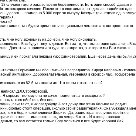
ача с бумагами.
 18 случаев такого рака во время беременности. Есть один способ. Давайте
отом кесарево сечение. После этого еще химия, но здесь понадобится одно
очень дорого — примерно 5 000 евро за ампулу. Каждые три недели одна ампул
терапия.
ности?
скает химию, мы будем применять специальные лекарства, с осторожностью.
ть, я не могу экономить на дочери, я не могу рисковать.
едников, с Вас будут тянуть деньги. Вот за то, что мы сегодня сделали, с Вас
ение. Достаточно привезти оттуда то лекарство, о котором мы Вам сказали.
ольницу и ей прокапали первый курс химиотерапии. Еще через день мы были у
нтактам в Германии мы обошлись без посредников. Хирург направил к коллег
сный английский, доброжелательная, уверенная в своих силах. Посмотрела
 коллегам из 62-й, мы знаем их. Что же вы хотите от нас?
о написал Д.Л.Строяковский.
. Я спросил, почему она не хочет применить это лекарство?
м попытаться обойтись без него…
рмании, печатают, я их раздобуду. А вот дочку мне жена больше не родит!
ании, сколько стоит операция, сколько стоит радиотерапия. Она убеждала мен
хуже, чем в Берлинской клинике Шерите. Да, радиотерапию лучше пройти в
рачи опытнее — им просто есть, на чем работать. И в конце сказала:
 деньги, то вам остается только Богу молиться и все будет хорошо! Да?