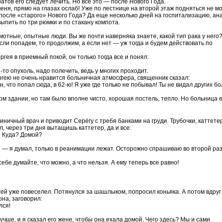
атов его следует лечить. Но все это — после Нового Года.
 меня, прямо на глазах ослаб! Уже по лестнице на второй этаж подняться не мо
 после «старого» Нового Года? Да еще несколько дней на госпитализацию, ан
ыпить по три рюмки и по стакану компота.
мотные, опытные люди. Вы же почти наверняка знаете, какой тип рака у него
ли попадем, то продолжим, а если нет — уж тогда и будем действовать по
гея в приемный покой, он только тогда все и понял:
я-то опухоль, надо полечить, ведь у многих проходит.
ергею не очень нравится больничная атмосфера, священник сказал:
, что попал сюда, в 62-ю! Я уже где только не побывал! Ты не видал других бо
ом здании, но там было вполне чисто, хорошая постель, тепло. Но больница 
иничный врач и приводит Серёгу с требя банками на груди. Трубочки, каттете
л, через три дня вытащишь каттетер, да и все.
о? Куда? Домой?
и — я думал, только в реанимации лежат. Осторожно спрашиваю во второй раз
ебе думайте, что можно, а что нельзя. А ему теперь все равно!
гей уже повеселел. Потянулся за шашлыком, попросил коньяка. А потом вдруг
на, заговорил:
лся!
учше, и я сказал его жене, чтобы она ехала домой. Чего здесь? Мы и сами