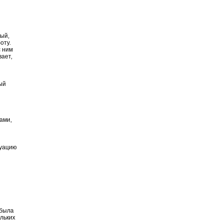
ный,
оту.
с ним
вает,
ый
ами,
туацию
 была
ольких