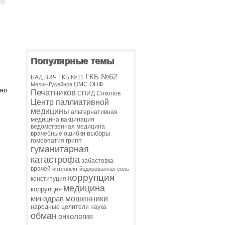
Популярные темы
ГКБ №62
БАД
ВИЧ
ГКБ №11
ОМС
ОНФ
Мелик-Гусейнов
нно
Печатников
СПИД
Соколов
Центр паллиативной
я
медицины
альтернативная
медицина
вакцинация
ведомственная медицина
выборы
врачебные ошибки
гомеопатия
грипп
гуманитарная
катастрофа
забастовка
врачей
интеллект
йодированная соль
коррупция
конституция
медицина
коррупция
мошенники
минздрав
народные целители
наука
обман
онкология