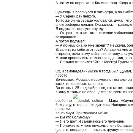
А потом он переехал в Калининград. Когда я 
Однажды я проснулся в пять утра, а по скайпу
— У Серёги рак легкого.
То-то же он на сердце жаловался, думал, что
электрофорез делают. Оказалось — раковую
Я подумал в первую секунду:
— Ох, рак… это же такое тяжелое заболевани
возвращали.
А потом подумал:
— А почему она ко мне звонит? Неужели, бол
Взвалить на себя этот груз? А надо ли мне это
стороны, если я ему сейчас не помогу, а случ
Мысли пронеслись в голове за один миг, а по 
— Сегодня же прилетайте в Москву! Будем ле
Ох, и самонадеянным же я тогда был! Думал, 
просто.
Во-первых, Москва отгорожена от остальной
каких-то «розовых талонов».
Во-вторых, 25-го декабря все, кто может при
К кому я только не обращался! Ко всем, ко в
особенно
dunduk_culinar
— Марат Абдулла
больницу, которая находится на Новорижско
поехали.
Консилиум. Приглашают меня:
— Вы кто больному?
— Я его друг. Я занимаюсь его лечением.
— Понимаете, у него опухоль очень большая 
сделать операцию — вскрыть грудную полость