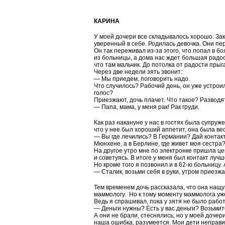
КАРИНА
У моей дочери все складывалось хорошо. За
уверенный в себе. Родилась девочка. Они пер
Он так переживал из-за этого, что попал в б
из больницы, а дома нас ждет большая радос
что там мальчик. До потолка от радости прыг
Через две недели зять звонит:
— Мы приедем, поговорить надо.
Что случилось? Рабочий день, он уже устрои
голос?
Приезжают, дочь плачет. Что такое? Разводя
— Папа, мама, у меня рак! Рак груди.
Как раз накануне у нас в гостях была супруж
что у нее был хороший аппетит, она была ве
— Вы где лечились? В Германии? Дай контакт
Мюнхене, а в Берлине, где живет моя сестра
На другое утро мне по электронке пришла це
и советуясь. В итоге у меня был контакт лучш
Но кроме того я позвонил и в 62-ю больницу.
— Сталик, возьми себя в руки, утром приезжа
Тем временем дочь рассказала, что она нащу
маммологу. Но к тому моменту маммолога у
Ведь я спрашивал, пока у зятя не было рабо
— Деньги нужны? Есть у вас деньги? Возьмит
А они не брали, стеснялись, но у моей дочер
наша ошибка, разумеется. Мои дети неправил