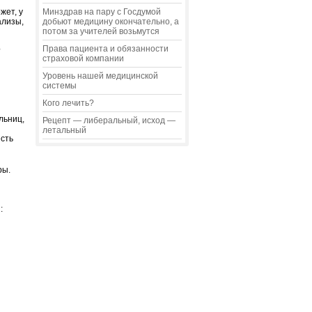
жет, у
Минздрав на пару с Госдумой
ализы,
добьют медицину окончательно, а
потом за учителей возьмутся
Права пациента и обязанности
?
страховой компании
Уровень нашей медицинской
системы
Кого лечить?
льниц,
Рецепт — либеральный, исход —
летальный
есть
ры.
: