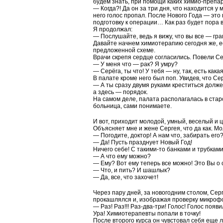
будем знать, при помощи каких химио-препар
— Когда?! Да он за три дня, что находится у
него голос пропал. После Нового Года — это
подготовку к операции… Как раз будет пора в
Я продолжал:
— Послушайте, ведь я вижу, что вы все — гра
Давайте начнем химиотерапию сегодня же, ес
предложенной схеме.
Врачи скрепя сердце согласились. Повели Сер
— У меня что — рак? Я умру?
— Серёга, ты что! У тебя — ну, так, есть кака
В палате кроме него был поп. Увидев, что С
— А ты сразу двумя руками креститься должен
а здесь — порядок.
На самом деле, палата располагалась в стар
больница, сами понимаете.
И вот, приходит молодой, умный, веселый и ц
Объясняет мне и жене Сергея, что да как. Мо
— Погодите, доктор! А нам что, забирать ег
— Да! Пусть празднует Новый Год!
Ничего себе! С такими-то банками и трубкам
— А что ему можно?
— Ему? Вот ему теперь все можно! Это Вы о с
— Что, и пить? И шашлык?
— Да, все, что захочет!
Через пару дней, за новогодним столом, Сер
прокашлялся и, изображая проверку микрофо
— Раз! Раз!!! Раз-два-три! Голос! Голос появи
Ура! Химиотерапевты попали в точку!
После второго курса он чувстовал себя еще л