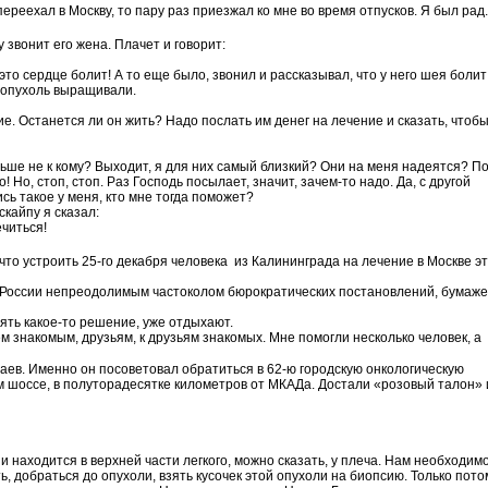
переехал в Москву, то пару раз приезжал ко мне во время отпусков. Я был рад.
 звонит его жена. Плачет и говорит:
 это сердце болит! А то еще было, звонил и рассказывал, что у него шея болит
 опухоль выращивали.
е. Останется ли он жить? Надо послать им денег на лечение и сказать, чтобы
ьше не к кому? Выходит, я для них самый близкий? Они на меня надеятся? П
! Но, стоп, стоп. Раз Господь посылает, значит, зачем-то надо. Да, с другой
ись такое у меня, кто мне тогда поможет?
скайпу я сказал:
читься!
что устроить 25-го декабря человека из Калининграда на лечение в Москве эт
 России непреодолимым частоколом бюрократических постановлений, бумаже
нять какое-то решение, уже отдыхают.
сем знакомым, друзьям, к друзьям знакомых. Мне помогли несколько человек, а
ев. Именно он посоветовал обратиться в 62-ю городскую онкологическую
м шоссе, в полуторадесятке километров от МКАДа. Достали «розовый талон» 
и находится в верхней части легкого, можно сказать, у плеча. Нам необходим
, добраться до опухоли, взять кусочек этой опухоли на биопсию. Только пот