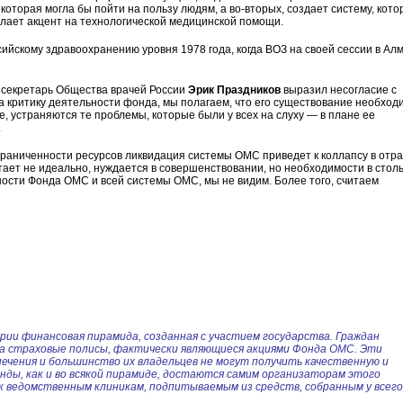
которая могла бы пойти на пользу людям, а во-вторых, создает систему, кото
елает акцент на технологической медицинской помощи.
ийскому здравоохранению уровня 1978 года, когда ВОЗ на своей сессии в Ал
й секретарь Общества врачей России
Эрик Праздников
выразил несогласие с
 критику деятельности фонда, мы полагаем, что его существование необход
е, устраняются те проблемы, которые были у всех на слуху — в плане ее
.
граниченности ресурсов ликвидация системы ОМС приведет к коллапсу в отр
тает не идеально, нуждается в совершенствовании, но необходимости в стол
ности Фонда ОМС и всей системы ОМС, мы не видим. Более того, считаем
ии финансовая пирамида, созданная с участием государства. Граждан
 на страховые полисы, фактически являющиеся акциями Фонда ОМС. Эти
ечения и большинство их владельцев не могут получить качественную и
ды, как и во всякой пирамиде, достаются самим организаторам этого
к ведомственным клиникам, подпитываемым из средств, собранным у всего