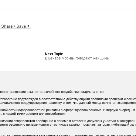
al
In
dPress
mail
Next Topic
В центре Москвы голодают женщины
спространяющие в качестве лечебного воздействия шарлатанство.
оторого не подтвержден в соответствии с действующими правилами проверки и регис
официального предупреждения пациенту о том, что данный метод является экспериме
нной сети недобросовестной рекламы в сфере здравоохранения. В первую очередь, в
: с нашей точки зрения) для потребителя.
низации отправляется сообщение о приеме в каталог и допуске к участию в конкурсе н
ного решения о приеме нового участника в каталог посылает авторам публикаций зап
 соответствие критериям включения в каталог шарлатанских ресурсов, информация о н