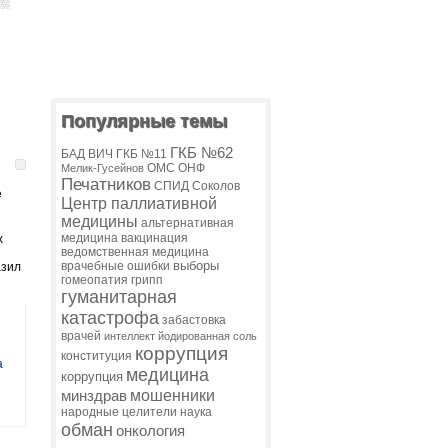
Популярные темы
ГКБ №62
БАД
ВИЧ
ГКБ №11
ОМС
ОНФ
Мелик-Гусейнов
Печатников
СПИД
Соколов
е
Центр паллиативной
медицины
альтернативная
медицина
вакцинация
х
ведомственная медицина
выборы
врачебные ошибки
азил
гомеопатия
грипп
гуманитарная
катастрофа
забастовка
врачей
интеллект
йодированная соль
коррупция
конституция
а
медицина
коррупция
мошенники
минздрав
народные целители
наука
обман
онкология