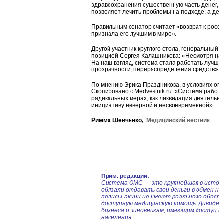
здравоохранения существенную часть денег, 
позволяет лечить проблемы на подходе, а д
Правильным сенатор считает «возврат к росс
признала его лучшим в мире».
Другой участник круглого стола, генеральны
позицией Сергея Калашникова: «Несмотря на
На наш взгляд, система стала работать лучш
прозрачности, перераспределения средств»
По мнению Эрика Праздникова, в условиях о
Скопировано с Medvestnik.ru
. «Система рабо
радикальных мерах, как ликвидация деятель
инициативу неверной и несвоевременной».
Римма Шевченко,
Медицинский вестник
Прим. редакции:
Система ОМС — это крупнейшая в истор
обязали отдавать свои деньги в обмен
полисы-акции не имеют реального обесп
доступную медицинскую помощь. Дивиден
бизнеса и чиновникам, имеющим доступ 
населения.