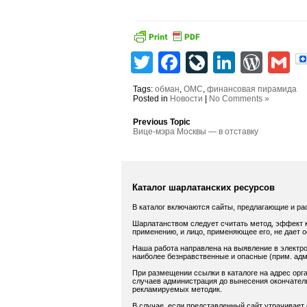
Twitter
Facebook
LiveJourn
Linked
Wor
G
Tags:
обман
,
ОМС
,
финансовая пирамида
Posted in
Новости
|
No Comments »
Previous Topic
Вице-мэра Москвы — в отставку
Каталог шарлатанских ресурсов
В каталог включаются сайты, предлагающие и ра
Шарлатанством следует считать метод, эффект к
применению, и лицо, применяющее его, не дает 
Наша работа направлена на выявление в электро
наиболее безнравственные и опасные (прим. адм.
При размещении ссылки в каталоге на адрес орга
случаев администрация до вынесения окончатель
рекламируемых методик.
В случае, если представленный сайт утрачивает