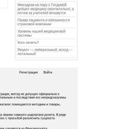
Минздрав на пару с Госдумой
добьют медицину окончательно, а
потом за учителей возьмутся
Права пациента и обязанности
страховой компании
Уровень нашей медицинской
системы
Кого лечить?
Рецепт — либеральный, исход —
летальный
Регистрация
Войти
трации, метод не допущен официально к
нтальным и последствия его непредсказуемы.
 каталог помещаются методики и товары,
а звание главного шарлатана рунета. В ряде
рос с просьбой разъяснить сущность
ем удаляется из Фраудкаталога.