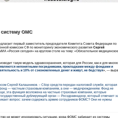
 систему ОМС
длагает первый заместитель председателя Комитета Совета Федерации по
енной комиссии СФ по мониторингу экономического развития
Сергей
 МИА «Россия сегодня» на круглом столе на тему: «Обязательное медицинско
зводит такую модель здравоохранения, которая для России, как и для многи
 являются непонятными посредниками, прокладками между фондами и
ятельность и 10% от сэкономленных денег и живут, не бедствуя
», — выр
сом Сергей Калашников. – Сбор средств передан налоговой службе, которая
фонд — частным страховым компаниям, а они — медучреждениям. Фонд не
щи, эта функция возложена на частные страховые компании, которые
 государственный дублирующий орган — Росздравнадзор, который отвечает з
зникает вопрос: зачем содержать армию сотрудников ФОМС? Они не нужны
тво не может игнорировать ситуацию, когда ФОМС забирает из системы