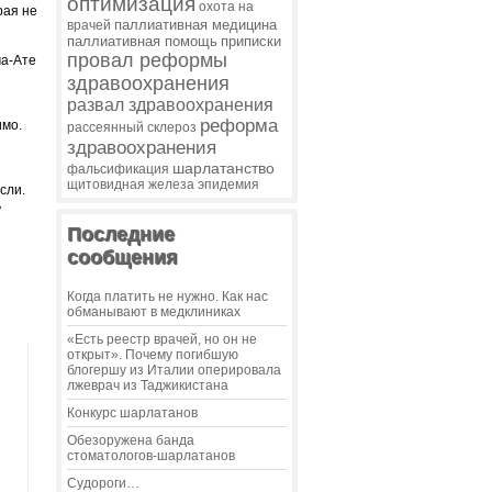
оптимизация
охота на
рая не
паллиативная медицина
врачей
паллиативная помощь
приписки
провал реформы
ма-Ате
здравоохранения
развал здравоохранения
реформа
имо.
рассеянный склероз
здравоохранения
шарлатанство
фальсификация
щитовидная железа
эпидемия
асли
.
ь
Последние
сообщения
Когда платить не нужно. Как нас
обманывают в медклиниках
«Есть реестр врачей, но он не
открыт». Почему погибшую
блогершу из Италии оперировала
лжеврач из Таджикистана
Конкурс шарлатанов
Обезоружена банда
стоматологов-шарлатанов
Судороги…