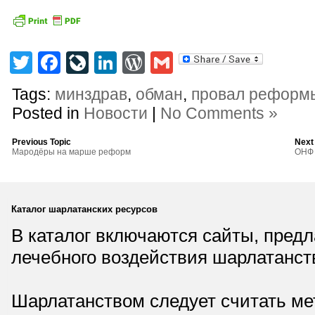
Twitter
Facebook
LiveJournal
LinkedIn
WordPress
Gmail
Tags:
минздрав
,
обман
,
провал реформ
Posted in
Новости
|
No Comments »
Previous Topic
Next
Мародёры на марше реформ
ОНФ 
Каталог шарлатанских ресурсов
В каталог включаются сайты, пред
лечебного воздействия шарлатанст
Шарлатанством следует считать мет