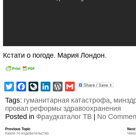
Кстати о погоде. Мария Лондон.
Twitter
Facebook
LiveJournal
LinkedIn
WordPress
Gmail
Tags:
гуманитарная катастрофа
,
минзд
провал реформы здравоохранения
Posted in
Фраудкаталог ТВ
|
No Commen
Previous Topic
Next
Какое-то издевательство
Чино