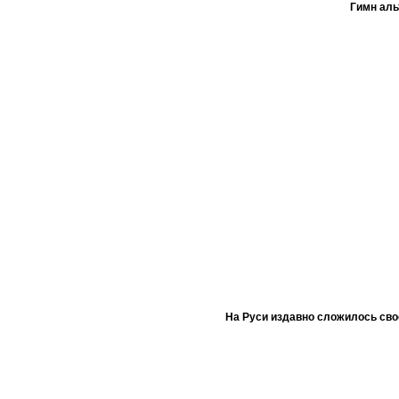
Гимн ал
На Руси издавно сложилось сво