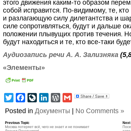
этого движения каким-то образом пере
собой исправится. По-видимому, те, кт
и разлагающую силу дилетантства и шар
силе сопротивляться, будут и дальше о
положении плывущих против течения. Но
будут находиться и те, кто все-таки буде
Аудиозапись речи А. А. Зализняка
(5,
«Элементы»
Twitter
Facebook
LiveJournal
LinkedIn
WordPress
Gmail
Posted in
Документы
|
No Comments »
Previous Topic
Next
Москва потеряет всё, чего не знает и не понимает
Посе