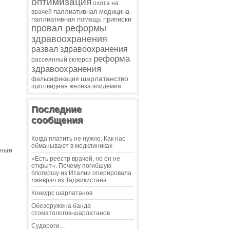
оптимизация
охота на
паллиативная медицина
врачей
паллиативная помощь
приписки
провал реформы
здравоохранения
развал здравоохранения
реформа
рассеянный склероз
здравоохранения
шарлатанство
фальсификация
щитовидная железа
эпидемия
Последние
сообщения
Когда платить не нужно. Как нас
обманывают в медклиниках
ньги
«Есть реестр врачей, но он не
открыт». Почему погибшую
блогершу из Италии оперировала
лжеврач из Таджикистана
Конкурс шарлатанов
Обезоружена банда
стоматологов-шарлатанов
Судороги…