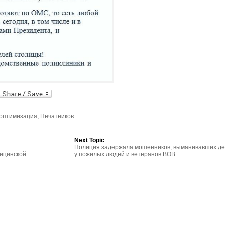
al
In
dPress
mail
оптимизация
,
Печатников
Next Topic
Полиция задержала мошенников, выманивавших де
дицинской
у пожилых людей и ветеранов ВОВ