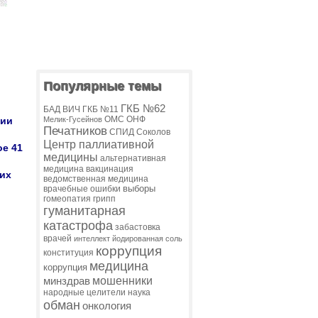
Популярные темы
ГКБ №62
БАД
ВИЧ
ГКБ №11
ОМС
ОНФ
ции
Мелик-Гусейнов
Печатников
СПИД
Соколов
Центр паллиативной
ое 41
медицины
альтернативная
медицина
вакцинация
них
ведомственная медицина
выборы
врачебные ошибки
гомеопатия
грипп
гуманитарная
катастрофа
забастовка
врачей
интеллект
йодированная соль
коррупция
конституция
медицина
коррупция
мошенники
минздрав
народные целители
наука
обман
онкология