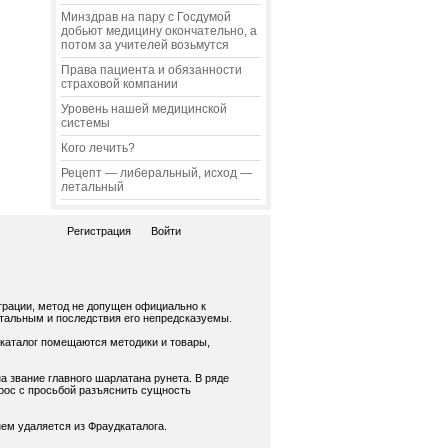
Минздрав на пару с Госдумой
добьют медицину окончательно, а
потом за учителей возьмутся
Права пациента и обязанности
страховой компании
Уровень нашей медицинской
системы
Кого лечить?
Рецепт — либеральный, исход —
летальный
Регистрация
Войти
трации, метод не допущен официально к
нтальным и последствия его непредсказуемы.
 каталог помещаются методики и товары,
а звание главного шарлатана рунета. В ряде
рос с просьбой разъяснить сущность
ем удаляется из Фраудкаталога.