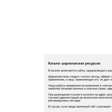
Каталог шарлатанских ресурсов
В каталог включаются сайты, предлагающие и ра
Шарлатанством следует считать метод, эффект к
применению, и лицо, применяющее его, не дает 
Наша работа направлена на выявление в электро
наиболее безнравственные и опасные (прим. адм.
При размещении ссылки в каталоге на адрес орга
случаев администрация до вынесения окончатель
рекламируемых методик.
В случае, если представленный сайт утрачивает