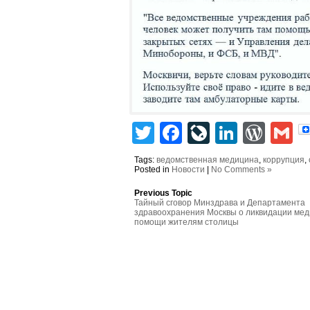
Twitter
Facebook
LiveJourn
Linked
Wor
G
Tags:
ведомственная медицина
,
коррупция
,
Posted in
Новости
|
No Comments »
Previous Topic
Тайный сговор Минздрава и Департамента
здравоохранения Москвы о ликвидации ме
помощи жителям столицы