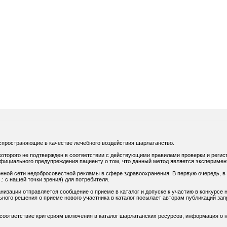
спространяющие в качестве лечебного воздействия шарлатанство.
оторого не подтвержден в соответствии с действующими правилами проверки и регис
официального предупреждения пациенту о том, что данный метод является экспериме
нной сети недобросовестной рекламы в сфере здравоохранения. В первую очередь, в
: с нашей точки зрения) для потребителя.
низации отправляется сообщение о приеме в каталог и допуске к участию в конкурсе н
ного решения о приеме нового участника в каталог посылает авторам публикаций зап
 соответствие критериям включения в каталог шарлатанских ресурсов, информация о н