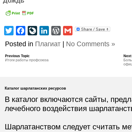
Дождь
Twitter
Facebook
LiveJournal
LinkedIn
WordPress
Gmail
Posted in
Плагиат
|
No Comments »
Previous Topic
Next
Итоги работы профсоюза
Боль
офиц
Каталог шарлатанских ресурсов
В каталог включаются сайты, пред
лечебного воздействия шарлатанст
Шарлатанством следует считать мет