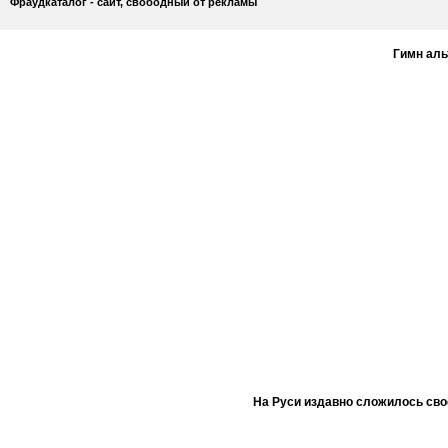
Фраудкаталог - сайт, свободный от рекламы
Гимн ал
На Руси издавно сложилось сво